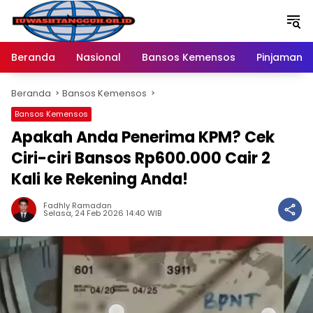
Langsung
ke
konten
Beranda
Nasional
Bansos Kemensos
Pinjaman O
Beranda
Bansos Kemensos
Bansos Kemensos
Apakah Anda Penerima KPM? Cek
Ciri-ciri Bansos Rp600.000 Cair 2
Kali ke Rekening Anda!
Fadhly Ramadan
Selasa, 24 Feb 2026 14:40 WIB