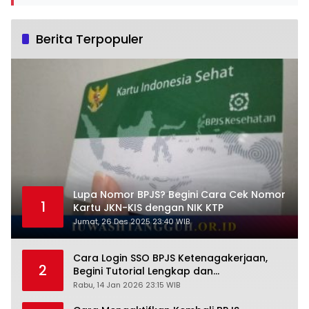
Berita Terpopuler
Lupa Nomor BPJS? Begini Cara Cek Nomor
1
Kartu JKN-KIS dengan NIK KTP
Jumat, 26 Des 2025 23:40 WIB
Cara Login SSO BPJS Ketenagakerjaan,
2
Begini Tutorial Lengkap dan
Pengertiannya
Rabu, 14 Jan 2026 23:15 WIB