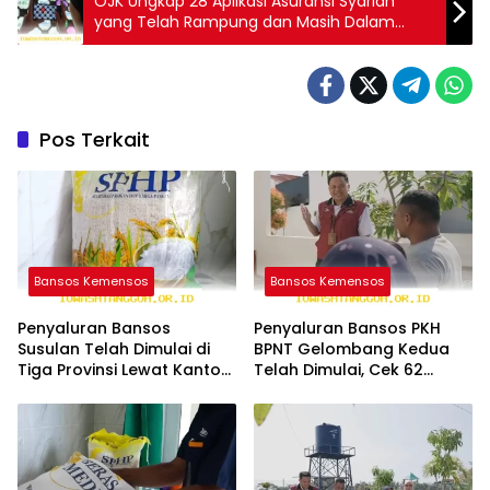
OJK Ungkap 28 Aplikasi Asuransi Syariah
yang Telah Rampung dan Masih Dalam
Proses Pengembangan!
Pos Terkait
Bansos Kemensos
Bansos Kemensos
Penyaluran Bansos
Penyaluran Bansos PKH
Susulan Telah Dimulai di
BPNT Gelombang Kedua
Tiga Provinsi Lewat Kantor
Telah Dimulai, Cek 62
Pos, KPM Terima Bantuan
Wilayah Penerima Bantuan
Tambahan
via PT Pos