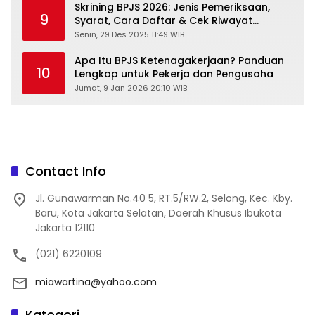
Skrining BPJS 2026: Jenis Pemeriksaan,
9
Syarat, Cara Daftar & Cek Riwayat
Kesehatan Gratis
Senin, 29 Des 2025 11:49 WIB
Apa Itu BPJS Ketenagakerjaan? Panduan
10
Lengkap untuk Pekerja dan Pengusaha
Jumat, 9 Jan 2026 20:10 WIB
Contact Info
Jl. Gunawarman No.40 5, RT.5/RW.2, Selong, Kec. Kby.
Baru, Kota Jakarta Selatan, Daerah Khusus Ibukota
Jakarta 12110
(021) 6220109
miawartina@yahoo.com
Kategori