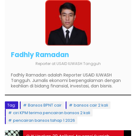
Fadhly Ramadan
Reporter
at
USAID IUWASH Tangguh
Fadhly Ramadan adalah Reporter USAID IUWASH
Tangguh. Jurnalis ekonomi berpengalaman dengan
keahlian di bidang finansial, investasi, dan bisnis.
Tag:
Bansos BPNT cair
bansos cair 2 kali
ciri KPM terima pencairan bansos 2 kali
pencairan bansos tahap 1 2026