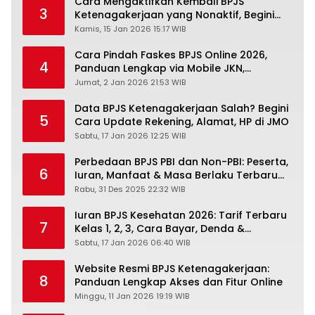
Cara Mengaktifkan Kembali BPJS
3
Ketenagakerjaan yang Nonaktif, Begini
Panduan Lengkapnya
Kamis, 15 Jan 2026 15:17 WIB
Cara Pindah Faskes BPJS Online 2026,
4
Panduan Lengkap via Mobile JKN,
PANDAWA & Offiline Kantor Cabang
Jumat, 2 Jan 2026 21:53 WIB
Data BPJS Ketenagakerjaan Salah? Begini
5
Cara Update Rekening, Alamat, HP di JMO
Sabtu, 17 Jan 2026 12:25 WIB
Perbedaan BPJS PBI dan Non-PBI: Peserta,
6
Iuran, Manfaat & Masa Berlaku Terbaru
2026
Rabu, 31 Des 2025 22:32 WIB
Iuran BPJS Kesehatan 2026: Tarif Terbaru
7
Kelas 1, 2, 3, Cara Bayar, Denda &
Panduan Lengkap Peserta JKN-KIS
Sabtu, 17 Jan 2026 06:40 WIB
Website Resmi BPJS Ketenagakerjaan:
8
Panduan Lengkap Akses dan Fitur Online
Minggu, 11 Jan 2026 19:19 WIB