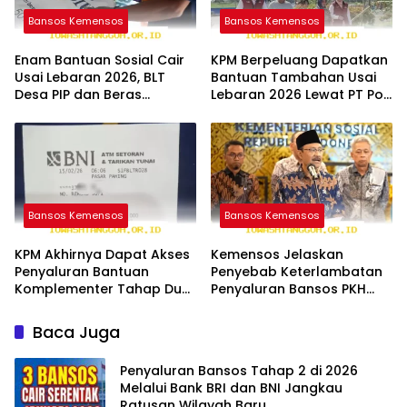
Bansos Kemensos
Bansos Kemensos
Enam Bantuan Sosial Cair
KPM Berpeluang Dapatkan
Usai Lebaran 2026, BLT
Bantuan Tambahan Usai
Desa PIP dan Beras
Lebaran 2026 Lewat PT Pos
Disalurkan Sampai April
dalam Penyaluran Bansos
Lanjutan
Bansos Kemensos
Bansos Kemensos
KPM Akhirnya Dapat Akses
Kemensos Jelaskan
Penyaluran Bantuan
Penyebab Keterlambatan
Komplementer Tahap Dua
Penyaluran Bansos PKH
Secara Bersamaan Mulai
BPNT Tahap 1 2026 yang
Minggu Ini
Belum Cair
Baca Juga
Penyaluran Bansos Tahap 2 di 2026
Melalui Bank BRI dan BNI Jangkau
Ratusan Wilayah Baru