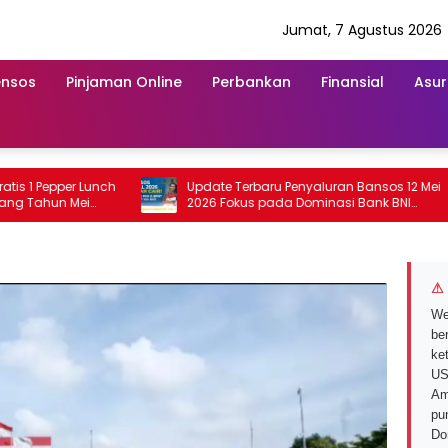
Jumat, 7 Agustus 2026
ensos
Pinjaman Online
Perbankan
Finansial
Asur
Pepper Lunch
Update Terbaru Penyaluran Bansos 12 Mei
hun Mei
2026 Fokus pada Dominasi Bank BNI
serta Struk BRI
⚠ 
We
ber
ke
US
Am
pu
Do