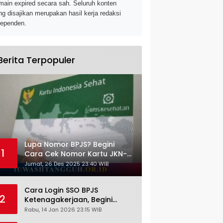
main expired secara sah. Seluruh konten
ng disajikan merupakan hasil kerja redaksi
dependen.
Berita Terpopuler
Lupa Nomor BPJS? Begini
1
Cara Cek Nomor Kartu JKN-
KIS dengan NIK KTP
Jumat, 26 Des 2025 23:40 WIB
Cara Login SSO BPJS
2
Ketenagakerjaan, Begini
Tutorial Lengkap dan
Rabu, 14 Jan 2026 23:15 WIB
Pengertiannya