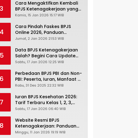
Cara Mengaktifkan Kembali
3
BPJS Ketenagakerjaan yang
Nonaktif, Begini Panduan
Kamis, 15 Jan 2026 15:17 WIB
Lengkapnya
Cara Pindah Faskes BPJS
4
Online 2026, Panduan
Lengkap via Mobile JKN,
Jumat, 2 Jan 2026 21:53 WIB
PANDAWA & Offiline Kantor
Cabang
Data BPJS Ketenagakerjaan
5
Salah? Begini Cara Update
Rekening, Alamat, HP di JMO
Sabtu, 17 Jan 2026 12:25 WIB
Perbedaan BPJS PBI dan Non-
6
PBI: Peserta, Iuran, Manfaat &
Masa Berlaku Terbaru 2026
Rabu, 31 Des 2025 22:32 WIB
Iuran BPJS Kesehatan 2026:
7
Tarif Terbaru Kelas 1, 2, 3,
Cara Bayar, Denda &
Sabtu, 17 Jan 2026 06:40 WIB
Panduan Lengkap Peserta
JKN-KIS
Website Resmi BPJS
8
Ketenagakerjaan: Panduan
Lengkap Akses dan Fitur
Minggu, 11 Jan 2026 19:19 WIB
Online