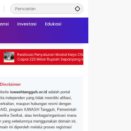
ansi
Investasi
Edukasi
Realisasi Penyaluran Modal Kerja CNAF
Dapatkan Diskon 
Capai 223 Miliar Rupiah Sepanjang Maret
Segar di Promo Hyp
2026 Ini
Mei 2026
Disclaimer
bsite
iuwashtangguh.or.id
adalah portal
ita independen yang tidak memiliki afiliasi,
terkaitan, maupun hubungan resmi dengan
AID, program IUWASH Tangguh, Pemerintah
erika Serikat, atau lembaga/organisasi mana
n yang sebelumnya menggunakan domain ini.
main ini diperoleh melalui proses registrasi