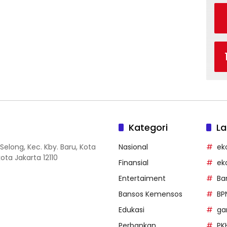
Kategori
La
Selong, Kec. Kby. Baru, Kota
Nasional
ek
ota Jakarta 12110
Finansial
ek
Entertaiment
Ba
Bansos Kemensos
BP
Edukasi
g
Perbankan
PK