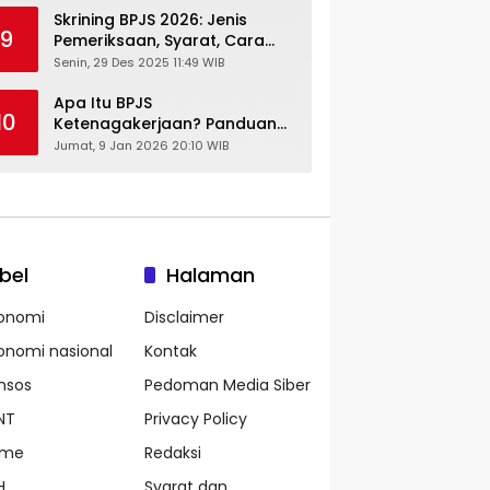
Skrining BPJS 2026: Jenis
9
Pemeriksaan, Syarat, Cara
Daftar & Cek Riwayat
Senin, 29 Des 2025 11:49 WIB
Kesehatan Gratis
Apa Itu BPJS
10
Ketenagakerjaan? Panduan
Lengkap untuk Pekerja dan
Jumat, 9 Jan 2026 20:10 WIB
Pengusaha
bel
Halaman
onomi
Disclaimer
onomi nasional
Kontak
nsos
Pedoman Media Siber
NT
Privacy Policy
ame
Redaksi
H
Syarat dan