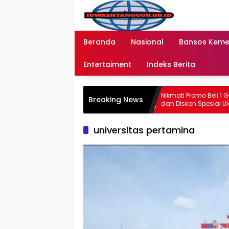
Langsung
ke
konten
Beranda
Nasional
Bansos Kem
Entertaiment
Indeks Berita
ran Bansos Tahap 2 di 2026
Nikmati Promo Beli 1 Gratis 1 
Breaking News
 Bank BRI dan BNI Jangkau
dan Diskon Spesial Ulang Ta
 Wilayah Baru
2026
universitas pertamina