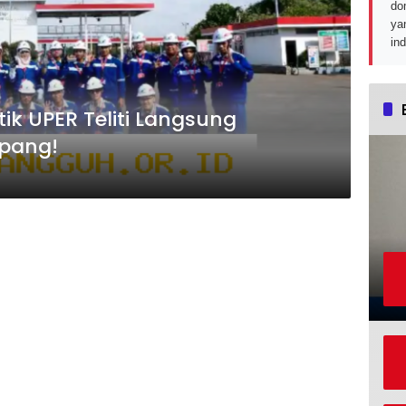
do
ya
in
ik UPER Teliti Langsung
pang!