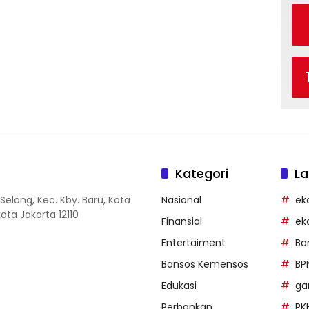
Kategori
La
Selong, Kec. Kby. Baru, Kota
Nasional
ek
ota Jakarta 12110
Finansial
ek
Entertaiment
Ba
Bansos Kemensos
BP
Edukasi
g
Perbankan
PK