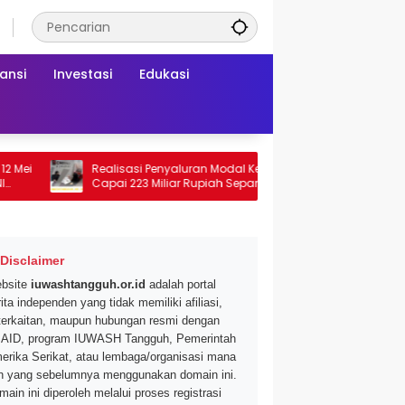
ansi
Investasi
Edukasi
Realisasi Penyaluran Modal Kerja CNAF
Dapatkan D
Capai 223 Miliar Rupiah Sepanjang Maret
Segar di Pr
2026 Ini
Mei 2026
Disclaimer
bsite
iuwashtangguh.or.id
adalah portal
ita independen yang tidak memiliki afiliasi,
terkaitan, maupun hubungan resmi dengan
AID, program IUWASH Tangguh, Pemerintah
erika Serikat, atau lembaga/organisasi mana
n yang sebelumnya menggunakan domain ini.
main ini diperoleh melalui proses registrasi