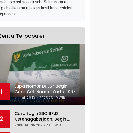
main expired secara sah. Seluruh konten
ng disajikan merupakan hasil kerja redaksi
dependen.
Berita Terpopuler
Lupa Nomor BPJS? Begini
1
Cara Cek Nomor Kartu JKN-
KIS dengan NIK KTP
Jumat, 26 Des 2025 23:40 WIB
Cara Login SSO BPJS
2
Ketenagakerjaan, Begini
Tutorial Lengkap dan
Rabu, 14 Jan 2026 23:15 WIB
Pengertiannya