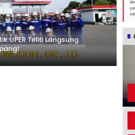
do
ya
in
ik UPER Teliti Langsung
pang!