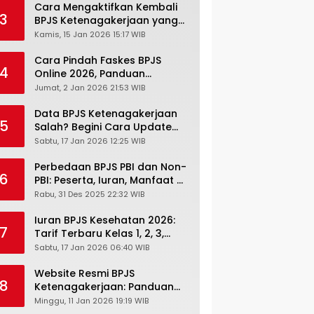
Cara Mengaktifkan Kembali
3
BPJS Ketenagakerjaan yang
Nonaktif, Begini Panduan
Kamis, 15 Jan 2026 15:17 WIB
Lengkapnya
Cara Pindah Faskes BPJS
4
Online 2026, Panduan
Lengkap via Mobile JKN,
Jumat, 2 Jan 2026 21:53 WIB
PANDAWA & Offiline Kantor
Cabang
Data BPJS Ketenagakerjaan
5
Salah? Begini Cara Update
Rekening, Alamat, HP di JMO
Sabtu, 17 Jan 2026 12:25 WIB
Perbedaan BPJS PBI dan Non-
6
PBI: Peserta, Iuran, Manfaat &
Masa Berlaku Terbaru 2026
Rabu, 31 Des 2025 22:32 WIB
Iuran BPJS Kesehatan 2026:
7
Tarif Terbaru Kelas 1, 2, 3,
Cara Bayar, Denda &
Sabtu, 17 Jan 2026 06:40 WIB
Panduan Lengkap Peserta
JKN-KIS
Website Resmi BPJS
8
Ketenagakerjaan: Panduan
Lengkap Akses dan Fitur
Minggu, 11 Jan 2026 19:19 WIB
Online