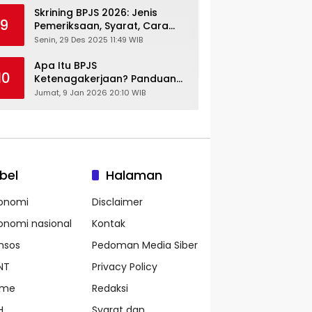
Skrining BPJS 2026: Jenis
9
Pemeriksaan, Syarat, Cara
Daftar & Cek Riwayat
Senin, 29 Des 2025 11:49 WIB
Kesehatan Gratis
Apa Itu BPJS
10
Ketenagakerjaan? Panduan
Lengkap untuk Pekerja dan
Jumat, 9 Jan 2026 20:10 WIB
Pengusaha
bel
Halaman
onomi
Disclaimer
onomi nasional
Kontak
nsos
Pedoman Media Siber
NT
Privacy Policy
ame
Redaksi
H
Syarat dan