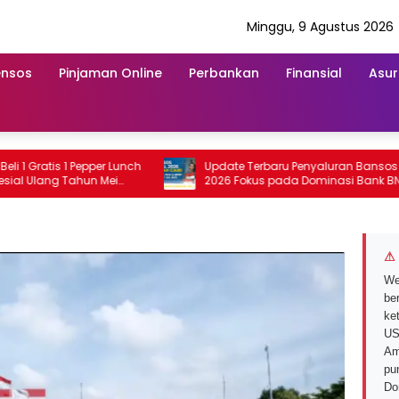
Minggu, 9 Agustus 2026
ensos
Pinjaman Online
Perbankan
Finansial
Asur
ratis 1 Pepper Lunch
Update Terbaru Penyaluran Bansos 12 Mei
lang Tahun Mei
2026 Fokus pada Dominasi Bank BNI
serta Struk BRI
⚠ 
We
ber
ke
US
Am
pu
Do