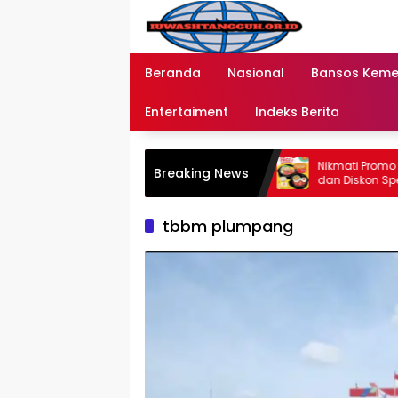
Langsung
ke
konten
Beranda
Nasional
Bansos Kem
Entertaiment
Indeks Berita
Penyaluran Bansos Tahap 2 di 2026
Nikmati Promo Beli 1 G
Breaking News
elalui Bank BRI dan BNI Jangkau
dan Diskon Spesial U
Ratusan Wilayah Baru
2026
tbbm plumpang