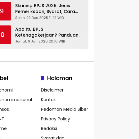
Skrining BPJS 2026: Jenis
9
Pemeriksaan, Syarat, Cara
Daftar & Cek Riwayat
Senin, 29 Des 2025 11:49 WIB
Kesehatan Gratis
Apa Itu BPJS
10
Ketenagakerjaan? Panduan
Lengkap untuk Pekerja dan
Jumat, 9 Jan 2026 20:10 WIB
Pengusaha
bel
Halaman
onomi
Disclaimer
onomi nasional
Kontak
nsos
Pedoman Media Siber
NT
Privacy Policy
ame
Redaksi
H
Syarat dan