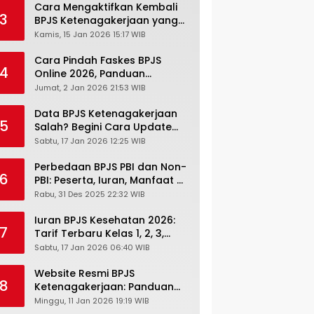
Cara Mengaktifkan Kembali
3
BPJS Ketenagakerjaan yang
Nonaktif, Begini Panduan
Kamis, 15 Jan 2026 15:17 WIB
Lengkapnya
Cara Pindah Faskes BPJS
4
Online 2026, Panduan
Lengkap via Mobile JKN,
Jumat, 2 Jan 2026 21:53 WIB
PANDAWA & Offiline Kantor
Cabang
Data BPJS Ketenagakerjaan
5
Salah? Begini Cara Update
Rekening, Alamat, HP di JMO
Sabtu, 17 Jan 2026 12:25 WIB
Perbedaan BPJS PBI dan Non-
6
PBI: Peserta, Iuran, Manfaat &
Masa Berlaku Terbaru 2026
Rabu, 31 Des 2025 22:32 WIB
Iuran BPJS Kesehatan 2026:
7
Tarif Terbaru Kelas 1, 2, 3,
Cara Bayar, Denda &
Sabtu, 17 Jan 2026 06:40 WIB
Panduan Lengkap Peserta
JKN-KIS
Website Resmi BPJS
8
Ketenagakerjaan: Panduan
Lengkap Akses dan Fitur
Minggu, 11 Jan 2026 19:19 WIB
Online