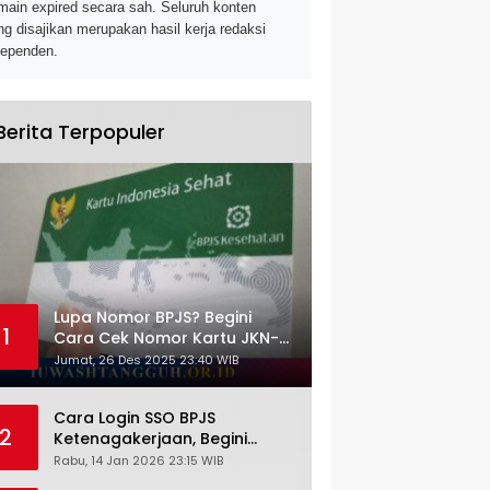
main expired secara sah. Seluruh konten
ng disajikan merupakan hasil kerja redaksi
dependen.
Berita Terpopuler
Lupa Nomor BPJS? Begini
1
Cara Cek Nomor Kartu JKN-
KIS dengan NIK KTP
Jumat, 26 Des 2025 23:40 WIB
Cara Login SSO BPJS
2
Ketenagakerjaan, Begini
Tutorial Lengkap dan
Rabu, 14 Jan 2026 23:15 WIB
Pengertiannya