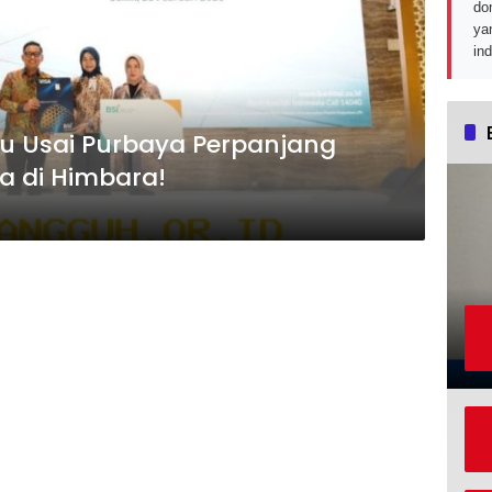
do
ya
in
aru Usai Purbaya Perpanjang
 di Himbara!