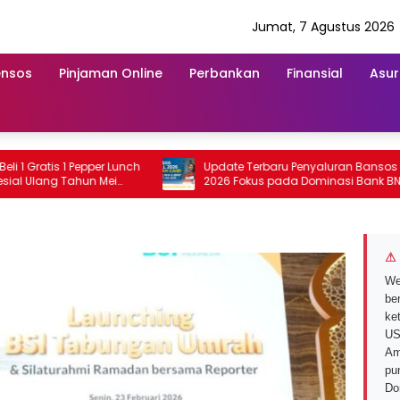
Jumat, 7 Agustus 2026
ensos
Pinjaman Online
Perbankan
Finansial
Asur
ratis 1 Pepper Lunch
Update Terbaru Penyaluran Bansos 12 Mei
lang Tahun Mei
2026 Fokus pada Dominasi Bank BNI
serta Struk BRI
⚠ 
We
ber
ke
US
Am
pu
Do