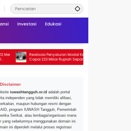
ansi
Investasi
Edukasi
Realisasi Penyaluran Modal Kerja CNAF
Dapatkan D
Capai 223 Miliar Rupiah Sepanjang Maret
Segar di Pr
2026 Ini
Mei 2026
Disclaimer
bsite
iuwashtangguh.or.id
adalah portal
ita independen yang tidak memiliki afiliasi,
terkaitan, maupun hubungan resmi dengan
AID, program IUWASH Tangguh, Pemerintah
erika Serikat, atau lembaga/organisasi mana
n yang sebelumnya menggunakan domain ini.
main ini diperoleh melalui proses registrasi