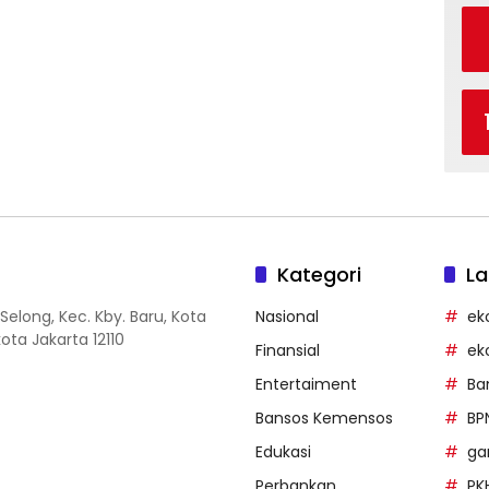
Kategori
La
Selong, Kec. Kby. Baru, Kota
Nasional
ek
ota Jakarta 12110
Finansial
ek
Entertaiment
Ba
Bansos Kemensos
BP
Edukasi
g
Perbankan
PK