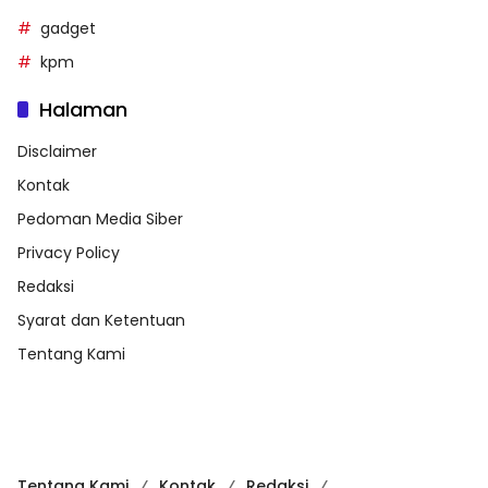
gadget
kpm
Halaman
Disclaimer
Kontak
Pedoman Media Siber
Privacy Policy
Redaksi
Syarat dan Ketentuan
Tentang Kami
Tentang Kami
Kontak
Redaksi