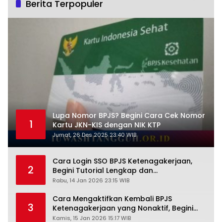
Berita Terpopuler
Lupa Nomor BPJS? Begini Cara Cek Nomor
1
Kartu JKN-KIS dengan NIK KTP
Jumat, 26 Des 2025 23:40 WIB
Cara Login SSO BPJS Ketenagakerjaan,
2
Begini Tutorial Lengkap dan
Pengertiannya
Rabu, 14 Jan 2026 23:15 WIB
Cara Mengaktifkan Kembali BPJS
3
Ketenagakerjaan yang Nonaktif, Begini
Panduan Lengkapnya
Kamis, 15 Jan 2026 15:17 WIB