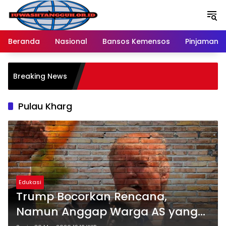
Langsung
ke
konten
Beranda
Nasional
Bansos Kemensos
Pinjaman O
P
Breaking News
M
R
Pulau Kharg
Edukasi
Trump Bocorkan Rencana,
Namun Anggap Warga AS yang