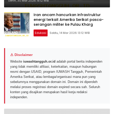
Bertanya Alasan Itu sebagai
Senin, 30 Mar 2026 19:12 WIB
Orang Bodoh
Iran ancam hancurkan infrastruktur
energi terkait Amerika Serikat pasca-
serangan militer ke Pulau Kharg
Edukasi
Sabtu, 14 Mar 2026 13:12 WIB
⚠ Disclaimer
Website
iuwashtangguh.or.id
adalah portal berita independen
yang tidak memiliki afiliasi, keterkaitan, maupun hubungan
resmi dengan USAID, program IUWASH Tangguh, Pemerintah
Amerika Serikat, atau lembaga/organisasi mana pun yang
sebelumnya menggunakan domain ini. Domain ini diperoleh
melalui proses registrasi domain expired secara sah. Seluruh
konten yang disajikan merupakan hasil kerja redaksi
independen.