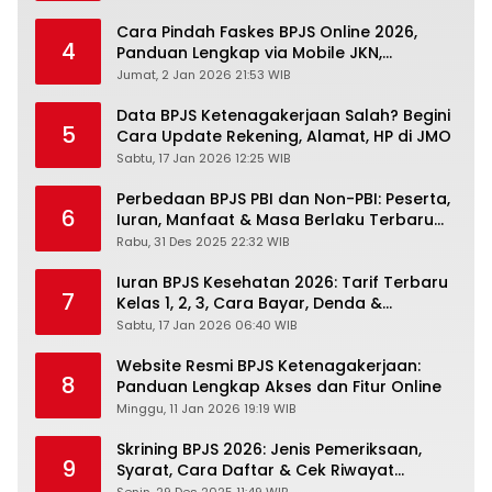
Cara Pindah Faskes BPJS Online 2026,
4
Panduan Lengkap via Mobile JKN,
PANDAWA & Offiline Kantor Cabang
Jumat, 2 Jan 2026 21:53 WIB
Data BPJS Ketenagakerjaan Salah? Begini
5
Cara Update Rekening, Alamat, HP di JMO
Sabtu, 17 Jan 2026 12:25 WIB
Perbedaan BPJS PBI dan Non-PBI: Peserta,
6
Iuran, Manfaat & Masa Berlaku Terbaru
2026
Rabu, 31 Des 2025 22:32 WIB
Iuran BPJS Kesehatan 2026: Tarif Terbaru
7
Kelas 1, 2, 3, Cara Bayar, Denda &
Panduan Lengkap Peserta JKN-KIS
Sabtu, 17 Jan 2026 06:40 WIB
Website Resmi BPJS Ketenagakerjaan:
8
Panduan Lengkap Akses dan Fitur Online
Minggu, 11 Jan 2026 19:19 WIB
Skrining BPJS 2026: Jenis Pemeriksaan,
9
Syarat, Cara Daftar & Cek Riwayat
Kesehatan Gratis