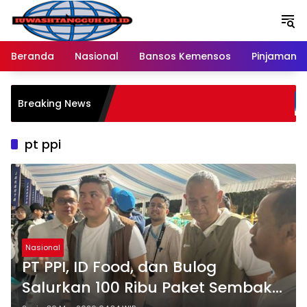
Langsung
ke
konten
Beranda
Nasional
Bansos Kemensos
Pinjaman O
Pe
Breaking News
Me
R
pt ppi
Nasional
PT PPI, ID Food, dan Bulog
Salurkan 100 Ribu Paket Sembako