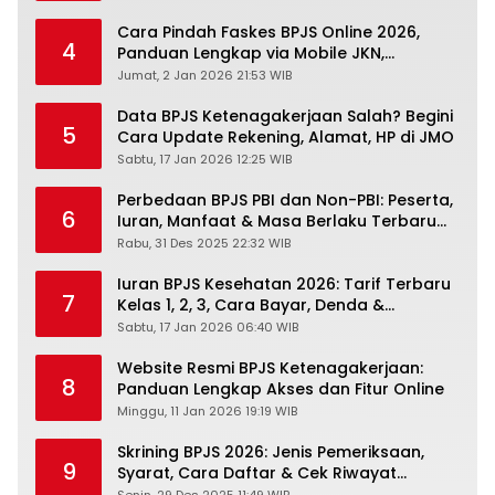
Cara Pindah Faskes BPJS Online 2026,
4
Panduan Lengkap via Mobile JKN,
PANDAWA & Offiline Kantor Cabang
Jumat, 2 Jan 2026 21:53 WIB
Data BPJS Ketenagakerjaan Salah? Begini
5
Cara Update Rekening, Alamat, HP di JMO
Sabtu, 17 Jan 2026 12:25 WIB
Perbedaan BPJS PBI dan Non-PBI: Peserta,
6
Iuran, Manfaat & Masa Berlaku Terbaru
2026
Rabu, 31 Des 2025 22:32 WIB
Iuran BPJS Kesehatan 2026: Tarif Terbaru
7
Kelas 1, 2, 3, Cara Bayar, Denda &
Panduan Lengkap Peserta JKN-KIS
Sabtu, 17 Jan 2026 06:40 WIB
Website Resmi BPJS Ketenagakerjaan:
8
Panduan Lengkap Akses dan Fitur Online
Minggu, 11 Jan 2026 19:19 WIB
Skrining BPJS 2026: Jenis Pemeriksaan,
9
Syarat, Cara Daftar & Cek Riwayat
Kesehatan Gratis