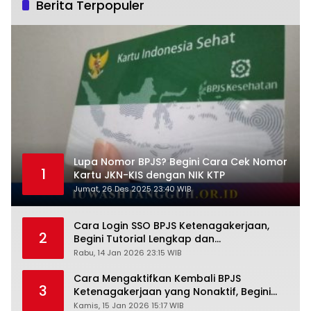
Berita Terpopuler
Lupa Nomor BPJS? Begini Cara Cek Nomor
1
Kartu JKN-KIS dengan NIK KTP
Jumat, 26 Des 2025 23:40 WIB
Cara Login SSO BPJS Ketenagakerjaan,
2
Begini Tutorial Lengkap dan
Pengertiannya
Rabu, 14 Jan 2026 23:15 WIB
Cara Mengaktifkan Kembali BPJS
3
Ketenagakerjaan yang Nonaktif, Begini
Panduan Lengkapnya
Kamis, 15 Jan 2026 15:17 WIB