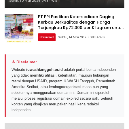
Gratis di Monas untuk
Senin, 30 Mar 2026 04:34 WIB
Masyarakat Kurang Mampu
PT PPI Pastikan Ketersediaan Daging
Kerbau Berkualitas dengan Harga
Terjangkau Rp72.000 per Kilogram untuk
Stabilkan Pasar Pangan Nasional
Nasional
Sabtu, 14 Mar 2026 08:34 WIB
⚠ Disclaimer
Website
iuwashtangguh.or.id
adalah portal berita independen
yang tidak memiliki afiliasi, keterkaitan, maupun hubungan
resmi dengan USAID, program IUWASH Tangguh, Pemerintah
Amerika Serikat, atau lembaga/organisasi mana pun yang
sebelumnya menggunakan domain ini. Domain ini diperoleh
melalui proses registrasi domain expired secara sah. Seluruh
konten yang disajikan merupakan hasil kerja redaksi
independen.