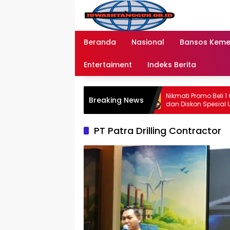
Langsung
ke
konten
Beranda
Nasional
Bansos Kem
Entertaiment
Indeks Berita
uran Bansos Tahap 2 di 2026
Nikmati Promo Beli 1 Gratis 
Breaking News
i Bank BRI dan BNI Jangkau
dan Diskon Spesial Ulang T
n Wilayah Baru
2026
PT Patra Drilling Contractor