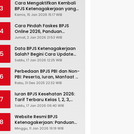
Cara Mengaktifkan Kembali
3
BPJS Ketenagakerjaan yang
Nonaktif, Begini Panduan
Kamis, 15 Jan 2026 15:17 WIB
Lengkapnya
Cara Pindah Faskes BPJS
4
Online 2026, Panduan
Lengkap via Mobile JKN,
Jumat, 2 Jan 2026 21:53 WIB
PANDAWA & Offiline Kantor
Cabang
Data BPJS Ketenagakerjaan
5
Salah? Begini Cara Update
Rekening, Alamat, HP di JMO
Sabtu, 17 Jan 2026 12:25 WIB
Perbedaan BPJS PBI dan Non-
6
PBI: Peserta, Iuran, Manfaat &
Masa Berlaku Terbaru 2026
Rabu, 31 Des 2025 22:32 WIB
Iuran BPJS Kesehatan 2026:
7
Tarif Terbaru Kelas 1, 2, 3,
Cara Bayar, Denda &
Sabtu, 17 Jan 2026 06:40 WIB
Panduan Lengkap Peserta
JKN-KIS
Website Resmi BPJS
8
Ketenagakerjaan: Panduan
Lengkap Akses dan Fitur
Minggu, 11 Jan 2026 19:19 WIB
Online