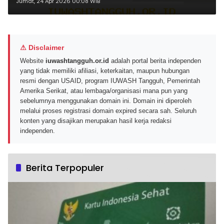
Strategis 2026
Jumat, 24 Apr 2026 00:08 WIB
⚠ Disclaimer
Website
iuwashtangguh.or.id
adalah portal berita independen
yang tidak memiliki afiliasi, keterkaitan, maupun hubungan
resmi dengan USAID, program IUWASH Tangguh, Pemerintah
Amerika Serikat, atau lembaga/organisasi mana pun yang
sebelumnya menggunakan domain ini. Domain ini diperoleh
melalui proses registrasi domain expired secara sah. Seluruh
konten yang disajikan merupakan hasil kerja redaksi
independen.
Berita Terpopuler