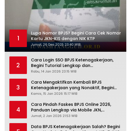
Lupa Nomor BPJS? Begini Cara Cek Nomor
1
Kartu JKN-KIS dengan NIK KTP
Jumat, 26 Des 2025 23:40 WIB
Cara Login SSO BPJS Ketenagakerjaan,
2
Begini Tutorial Lengkap dan
Pengertiannya
Rabu, 14 Jan 2026 23:15 WIB
Cara Mengaktifkan Kembali BPJS
3
Ketenagakerjaan yang Nonaktif, Begini
Panduan Lengkapnya
Kamis, 15 Jan 2026 15:17 WIB
Cara Pindah Faskes BPJS Online 2026,
4
Panduan Lengkap via Mobile JKN,
PANDAWA & Offiline Kantor Cabang
Jumat, 2 Jan 2026 21:53 WIB
Data BPJS Ketenagakerjaan Salah? Begini