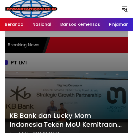
Langsung
ke
konten
Beranda
Nasional
Bansos Kemensos
Pinjaman O
Breaking News
PT LMI
KB Bank dan Lucky Mom
Indonesia Teken MoU Kemitraan