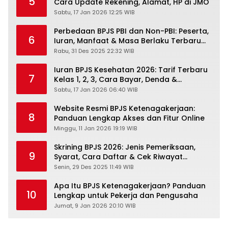
5
Cara Update Rekening, Alamat, HP di JMO
Sabtu, 17 Jan 2026 12:25 WIB
Perbedaan BPJS PBI dan Non-PBI: Peserta,
6
Iuran, Manfaat & Masa Berlaku Terbaru
2026
Rabu, 31 Des 2025 22:32 WIB
Iuran BPJS Kesehatan 2026: Tarif Terbaru
7
Kelas 1, 2, 3, Cara Bayar, Denda &
Panduan Lengkap Peserta JKN-KIS
Sabtu, 17 Jan 2026 06:40 WIB
Website Resmi BPJS Ketenagakerjaan:
8
Panduan Lengkap Akses dan Fitur Online
Minggu, 11 Jan 2026 19:19 WIB
Skrining BPJS 2026: Jenis Pemeriksaan,
9
Syarat, Cara Daftar & Cek Riwayat
Kesehatan Gratis
Senin, 29 Des 2025 11:49 WIB
Apa Itu BPJS Ketenagakerjaan? Panduan
10
Lengkap untuk Pekerja dan Pengusaha
Jumat, 9 Jan 2026 20:10 WIB