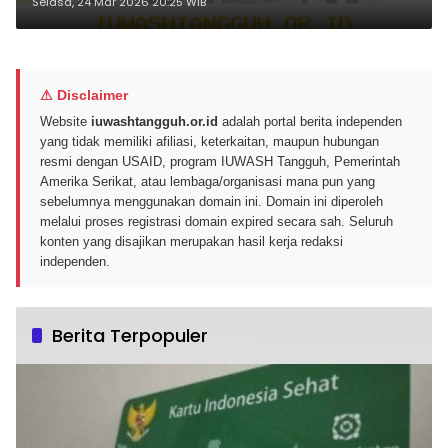
Obligasi yang Diterbitkan
Selasa, 24 Mar 2026 20:25 WIB
⚠ Disclaimer
Website
iuwashtangguh.or.id
adalah portal berita independen
yang tidak memiliki afiliasi, keterkaitan, maupun hubungan
resmi dengan USAID, program IUWASH Tangguh, Pemerintah
Amerika Serikat, atau lembaga/organisasi mana pun yang
sebelumnya menggunakan domain ini. Domain ini diperoleh
melalui proses registrasi domain expired secara sah. Seluruh
konten yang disajikan merupakan hasil kerja redaksi
independen.
Berita Terpopuler