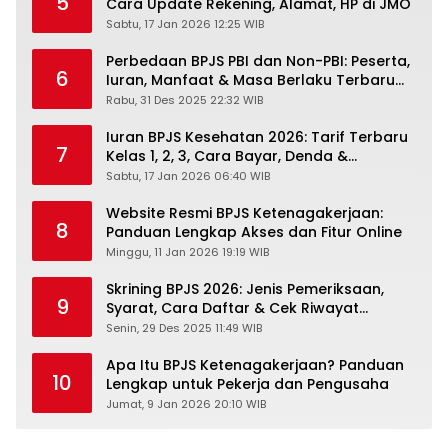
5
Cara Update Rekening, Alamat, HP di JMO
Sabtu, 17 Jan 2026 12:25 WIB
Perbedaan BPJS PBI dan Non-PBI: Peserta,
6
Iuran, Manfaat & Masa Berlaku Terbaru
2026
Rabu, 31 Des 2025 22:32 WIB
Iuran BPJS Kesehatan 2026: Tarif Terbaru
7
Kelas 1, 2, 3, Cara Bayar, Denda &
Panduan Lengkap Peserta JKN-KIS
Sabtu, 17 Jan 2026 06:40 WIB
Website Resmi BPJS Ketenagakerjaan:
8
Panduan Lengkap Akses dan Fitur Online
Minggu, 11 Jan 2026 19:19 WIB
Skrining BPJS 2026: Jenis Pemeriksaan,
9
Syarat, Cara Daftar & Cek Riwayat
Kesehatan Gratis
Senin, 29 Des 2025 11:49 WIB
Apa Itu BPJS Ketenagakerjaan? Panduan
10
Lengkap untuk Pekerja dan Pengusaha
Jumat, 9 Jan 2026 20:10 WIB