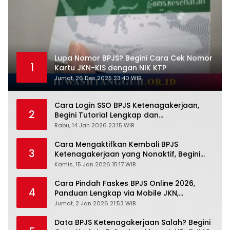
Lupa Nomor BPJS? Begini Cara Cek Nomor
1
Kartu JKN-KIS dengan NIK KTP
Jumat, 26 Des 2025 23:40 WIB
Cara Login SSO BPJS Ketenagakerjaan,
2
Begini Tutorial Lengkap dan
Pengertiannya
Rabu, 14 Jan 2026 23:15 WIB
Cara Mengaktifkan Kembali BPJS
3
Ketenagakerjaan yang Nonaktif, Begini
Panduan Lengkapnya
Kamis, 15 Jan 2026 15:17 WIB
Cara Pindah Faskes BPJS Online 2026,
4
Panduan Lengkap via Mobile JKN,
PANDAWA & Offiline Kantor Cabang
Jumat, 2 Jan 2026 21:53 WIB
Data BPJS Ketenagakerjaan Salah? Begini