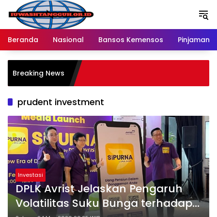
Langsung
ke
konten
Beranda
Nasional
Bansos Kemensos
Pinjaman O
Breaking News
prudent investment
Investasi
DPLK Avrist Jelaskan Pengaruh
Volatilitas Suku Bunga terhadap