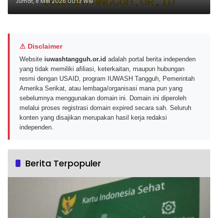
Visual Berkualitas di 2026
Jumat, 8 Mei 2026 00:13 WIB
⚠ Disclaimer
Website
iuwashtangguh.or.id
adalah portal berita independen
yang tidak memiliki afiliasi, keterkaitan, maupun hubungan
resmi dengan USAID, program IUWASH Tangguh, Pemerintah
Amerika Serikat, atau lembaga/organisasi mana pun yang
sebelumnya menggunakan domain ini. Domain ini diperoleh
melalui proses registrasi domain expired secara sah. Seluruh
konten yang disajikan merupakan hasil kerja redaksi
independen.
Berita Terpopuler