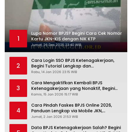
Lupa Nomor BPJS? Begini Cara Cek Nomor
1
Kartu JKN-KIS dengan NIK KTP
Jumat, 26 Des 2025 23:40 WIB
Cara Login SSO BPJS Ketenagakerjaan,
2
Begini Tutorial Lengkap dan
Pengertiannya
Rabu, 14 Jan 2026 23:15 WIB
Cara Mengaktifkan Kembali BPJS
3
Ketenagakerjaan yang Nonaktif, Begini
Panduan Lengkapnya
Kamis, 15 Jan 2026 15:17 WIB
Cara Pindah Faskes BPJS Online 2026,
4
Panduan Lengkap via Mobile JKN,
PANDAWA & Offiline Kantor Cabang
Jumat, 2 Jan 2026 21:53 WIB
Data BPJS Ketenagakerjaan Salah? Begini