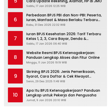
5
Cara Update Rekening, Alamat, HP di JMO
Sabtu, 17 Jan 2026 12:25 WIB
Perbedaan BPJS PBI dan Non-PBI: Peserta,
6
Iuran, Manfaat & Masa Berlaku Terbaru
2026
Rabu, 31 Des 2025 22:32 WIB
Iuran BPJS Kesehatan 2026: Tarif Terbaru
7
Kelas 1, 2, 3, Cara Bayar, Denda &
Panduan Lengkap Peserta JKN-KIS
Sabtu, 17 Jan 2026 06:40 WIB
Website Resmi BPJS Ketenagakerjaan:
8
Panduan Lengkap Akses dan Fitur Online
Minggu, 11 Jan 2026 19:19 WIB
Skrining BPJS 2026: Jenis Pemeriksaan,
9
Syarat, Cara Daftar & Cek Riwayat
Kesehatan Gratis
Senin, 29 Des 2025 11:49 WIB
Apa Itu BPJS Ketenagakerjaan? Panduan
10
Lengkap untuk Pekerja dan Pengusaha
Jumat, 9 Jan 2026 20:10 WIB