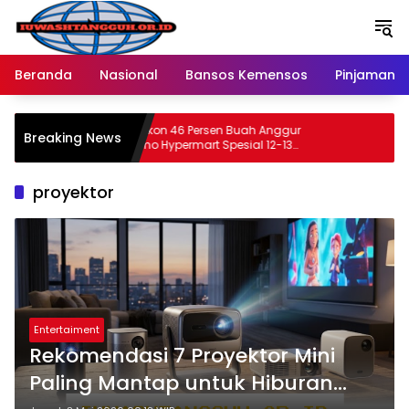
Langsung
ke
konten
Beranda
Nasional
Bansos Kemensos
Pinjaman O
Dapatkan Diskon 46 Persen Buah Anggur
Breaking News
Segar di Promo Hypermart Spesial 12-13
Mei 2026
proyektor
Entertaiment
Rekomendasi 7 Proyektor Mini
Paling Mantap untuk Hiburan