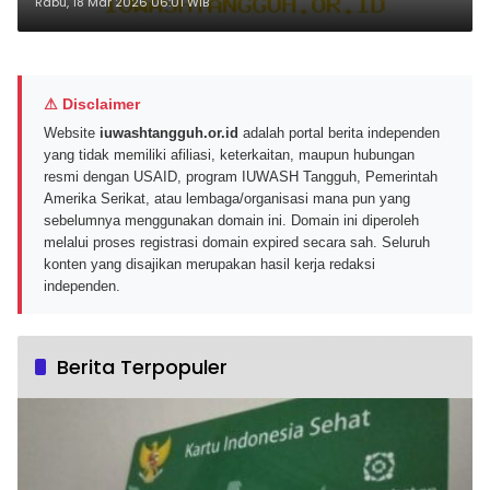
Proyek Waste to Energy
Rabu, 18 Mar 2026 06:01 WIB
⚠ Disclaimer
Website
iuwashtangguh.or.id
adalah portal berita independen
yang tidak memiliki afiliasi, keterkaitan, maupun hubungan
resmi dengan USAID, program IUWASH Tangguh, Pemerintah
Amerika Serikat, atau lembaga/organisasi mana pun yang
sebelumnya menggunakan domain ini. Domain ini diperoleh
melalui proses registrasi domain expired secara sah. Seluruh
konten yang disajikan merupakan hasil kerja redaksi
independen.
Berita Terpopuler