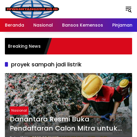
Langsung
ke
konten
Beranda
Nasional
Bansos Kemensos
Pinjaman O
P
Breaking News
M
R
proyek sampah jadi listrik
Nasional
Danantara Resmi Buka
Pendaftaran Calon Mitra untuk