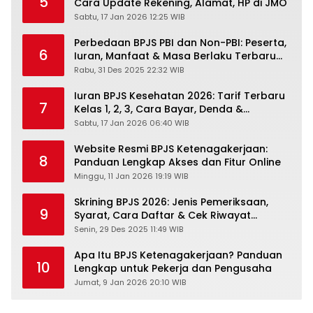
5
Cara Update Rekening, Alamat, HP di JMO
Sabtu, 17 Jan 2026 12:25 WIB
Perbedaan BPJS PBI dan Non-PBI: Peserta,
6
Iuran, Manfaat & Masa Berlaku Terbaru
2026
Rabu, 31 Des 2025 22:32 WIB
Iuran BPJS Kesehatan 2026: Tarif Terbaru
7
Kelas 1, 2, 3, Cara Bayar, Denda &
Panduan Lengkap Peserta JKN-KIS
Sabtu, 17 Jan 2026 06:40 WIB
Website Resmi BPJS Ketenagakerjaan:
8
Panduan Lengkap Akses dan Fitur Online
Minggu, 11 Jan 2026 19:19 WIB
Skrining BPJS 2026: Jenis Pemeriksaan,
9
Syarat, Cara Daftar & Cek Riwayat
Kesehatan Gratis
Senin, 29 Des 2025 11:49 WIB
Apa Itu BPJS Ketenagakerjaan? Panduan
10
Lengkap untuk Pekerja dan Pengusaha
Jumat, 9 Jan 2026 20:10 WIB