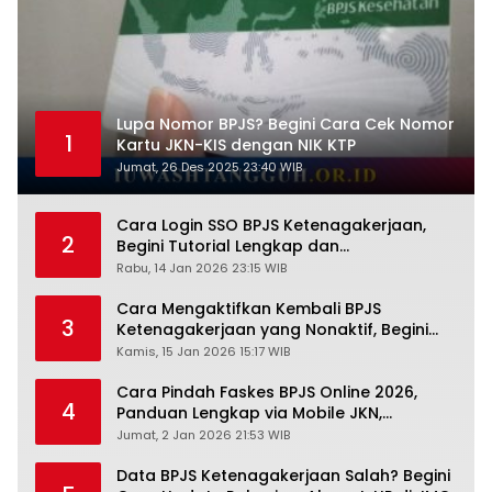
Lupa Nomor BPJS? Begini Cara Cek Nomor
1
Kartu JKN-KIS dengan NIK KTP
Jumat, 26 Des 2025 23:40 WIB
Cara Login SSO BPJS Ketenagakerjaan,
2
Begini Tutorial Lengkap dan
Pengertiannya
Rabu, 14 Jan 2026 23:15 WIB
Cara Mengaktifkan Kembali BPJS
3
Ketenagakerjaan yang Nonaktif, Begini
Panduan Lengkapnya
Kamis, 15 Jan 2026 15:17 WIB
Cara Pindah Faskes BPJS Online 2026,
4
Panduan Lengkap via Mobile JKN,
PANDAWA & Offiline Kantor Cabang
Jumat, 2 Jan 2026 21:53 WIB
Data BPJS Ketenagakerjaan Salah? Begini