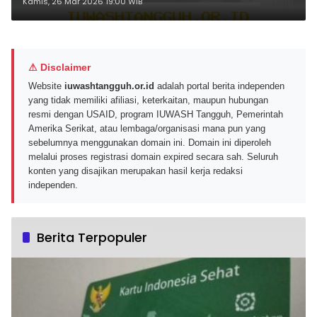
Industri Asuransi
Kamis, 26 Mar 2026 19:00 WIB
⚠ Disclaimer
Website
iuwashtangguh.or.id
adalah portal berita independen
yang tidak memiliki afiliasi, keterkaitan, maupun hubungan
resmi dengan USAID, program IUWASH Tangguh, Pemerintah
Amerika Serikat, atau lembaga/organisasi mana pun yang
sebelumnya menggunakan domain ini. Domain ini diperoleh
melalui proses registrasi domain expired secara sah. Seluruh
konten yang disajikan merupakan hasil kerja redaksi
independen.
Berita Terpopuler