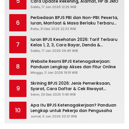
5
Cara Update Rekening, Alamat, HP di JMO
Sabtu, 17 Jan 2026 12:25 WIB
Perbedaan BPJS PBI dan Non-PBI: Peserta,
6
Iuran, Manfaat & Masa Berlaku Terbaru
2026
Rabu, 31 Des 2025 22:32 WIB
Iuran BPJS Kesehatan 2026: Tarif Terbaru
7
Kelas 1, 2, 3, Cara Bayar, Denda &
Panduan Lengkap Peserta JKN-KIS
Sabtu, 17 Jan 2026 06:40 WIB
Website Resmi BPJS Ketenagakerjaan:
8
Panduan Lengkap Akses dan Fitur Online
Minggu, 11 Jan 2026 19:19 WIB
Skrining BPJS 2026: Jenis Pemeriksaan,
9
Syarat, Cara Daftar & Cek Riwayat
Kesehatan Gratis
Senin, 29 Des 2025 11:49 WIB
Apa Itu BPJS Ketenagakerjaan? Panduan
10
Lengkap untuk Pekerja dan Pengusaha
Jumat, 9 Jan 2026 20:10 WIB