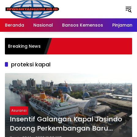
Langsung
ke
konten
Beranda
Nasional
Bansos Kemensos
Pinjaman O
P
Breaking News
M
R
proteksi kapal
Asuransi
Insentif Galangan Kapal Jasindo
Dorong Perkembangan Baru