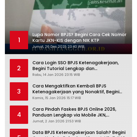
Lupa Nomor BPJS? Begini Cara Cek Nomor
1
Kartu JKN-KIS dengan NIK KTP
Jumat, 26 Des 2025 23:40 WIB
Cara Login SSO BPJS Ketenagakerjaan,
2
Begini Tutorial Lengkap dan
Pengertiannya
Rabu, 14 Jan 2026 23:15 WIB
Cara Mengaktifkan Kembali BPJS
3
Ketenagakerjaan yang Nonaktif, Begini
Panduan Lengkapnya
Kamis, 15 Jan 2026 15:17 WIB
Cara Pindah Faskes BPJS Online 2026,
4
Panduan Lengkap via Mobile JKN,
PANDAWA & Offiline Kantor Cabang
Jumat, 2 Jan 2026 21:53 WIB
Data BPJS Ketenagakerjaan Salah? Begini