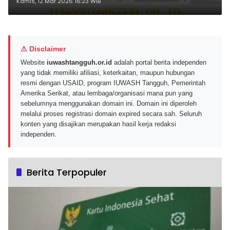
Triliun di Tahun 2025
Kamis, 12 Mar 2026 16:23 WIB
⚠ Disclaimer
Website
iuwashtangguh.or.id
adalah portal berita independen
yang tidak memiliki afiliasi, keterkaitan, maupun hubungan
resmi dengan USAID, program IUWASH Tangguh, Pemerintah
Amerika Serikat, atau lembaga/organisasi mana pun yang
sebelumnya menggunakan domain ini. Domain ini diperoleh
melalui proses registrasi domain expired secara sah. Seluruh
konten yang disajikan merupakan hasil kerja redaksi
independen.
Berita Terpopuler