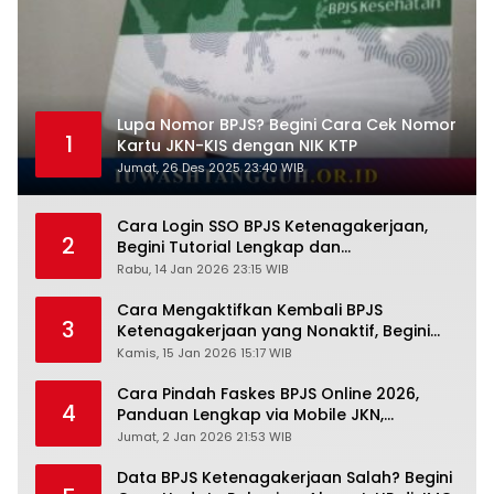
Lupa Nomor BPJS? Begini Cara Cek Nomor
1
Kartu JKN-KIS dengan NIK KTP
Jumat, 26 Des 2025 23:40 WIB
Cara Login SSO BPJS Ketenagakerjaan,
2
Begini Tutorial Lengkap dan
Pengertiannya
Rabu, 14 Jan 2026 23:15 WIB
Cara Mengaktifkan Kembali BPJS
3
Ketenagakerjaan yang Nonaktif, Begini
Panduan Lengkapnya
Kamis, 15 Jan 2026 15:17 WIB
Cara Pindah Faskes BPJS Online 2026,
4
Panduan Lengkap via Mobile JKN,
PANDAWA & Offiline Kantor Cabang
Jumat, 2 Jan 2026 21:53 WIB
Data BPJS Ketenagakerjaan Salah? Begini