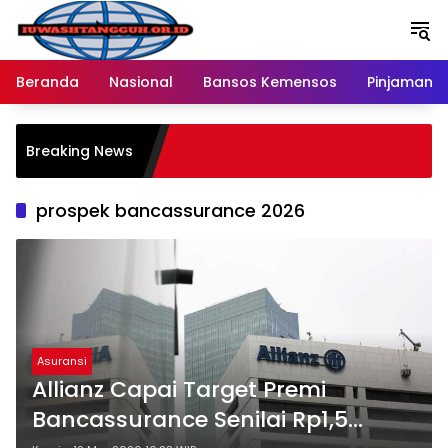
Langsung
ke
konten
Beranda
Nasional
Bansos Kemensos
Pinjaman O
Breaking News
prospek bancassurance 2026
Asuransi
Allianz Capai Target Premi
Bancassurance Senilai Rp1,5