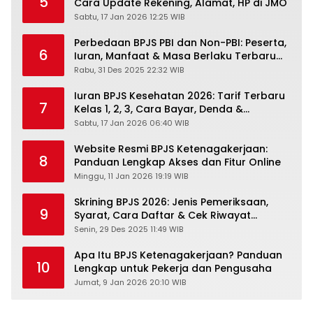
5
Cara Update Rekening, Alamat, HP di JMO
Sabtu, 17 Jan 2026 12:25 WIB
Perbedaan BPJS PBI dan Non-PBI: Peserta,
6
Iuran, Manfaat & Masa Berlaku Terbaru
2026
Rabu, 31 Des 2025 22:32 WIB
Iuran BPJS Kesehatan 2026: Tarif Terbaru
7
Kelas 1, 2, 3, Cara Bayar, Denda &
Panduan Lengkap Peserta JKN-KIS
Sabtu, 17 Jan 2026 06:40 WIB
Website Resmi BPJS Ketenagakerjaan:
8
Panduan Lengkap Akses dan Fitur Online
Minggu, 11 Jan 2026 19:19 WIB
Skrining BPJS 2026: Jenis Pemeriksaan,
9
Syarat, Cara Daftar & Cek Riwayat
Kesehatan Gratis
Senin, 29 Des 2025 11:49 WIB
Apa Itu BPJS Ketenagakerjaan? Panduan
10
Lengkap untuk Pekerja dan Pengusaha
Jumat, 9 Jan 2026 20:10 WIB