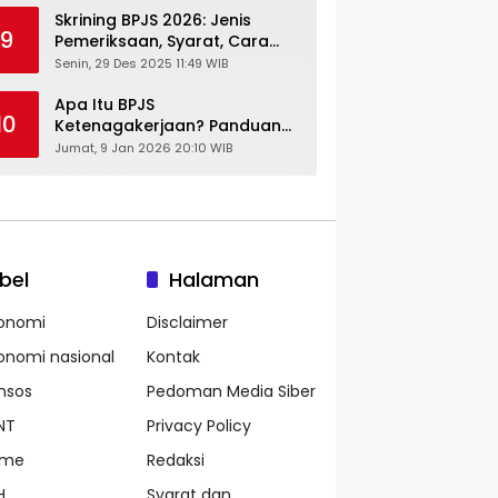
Skrining BPJS 2026: Jenis
9
Pemeriksaan, Syarat, Cara
Daftar & Cek Riwayat
Senin, 29 Des 2025 11:49 WIB
Kesehatan Gratis
Apa Itu BPJS
10
Ketenagakerjaan? Panduan
Lengkap untuk Pekerja dan
Jumat, 9 Jan 2026 20:10 WIB
Pengusaha
bel
Halaman
onomi
Disclaimer
onomi nasional
Kontak
nsos
Pedoman Media Siber
NT
Privacy Policy
ame
Redaksi
H
Syarat dan