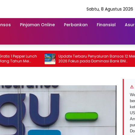
Sabtu, 8 Agustus 2026
ensos
Pinjaman Online
Perbankan
Finansial
Asur
1 Pepper Lunch
Update Terbaru Penyaluran Bansos 12 Mei
Tahun Mei
2026 Fokus pada Dominasi Bank BNI
serta Struk BRI
⚠ 
We
ber
ke
US
Am
pu
Do