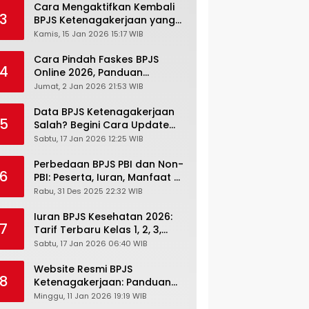
Cara Mengaktifkan Kembali
3
BPJS Ketenagakerjaan yang
Nonaktif, Begini Panduan
Kamis, 15 Jan 2026 15:17 WIB
Lengkapnya
Cara Pindah Faskes BPJS
4
Online 2026, Panduan
Lengkap via Mobile JKN,
Jumat, 2 Jan 2026 21:53 WIB
PANDAWA & Offiline Kantor
Cabang
Data BPJS Ketenagakerjaan
5
Salah? Begini Cara Update
Rekening, Alamat, HP di JMO
Sabtu, 17 Jan 2026 12:25 WIB
Perbedaan BPJS PBI dan Non-
6
PBI: Peserta, Iuran, Manfaat &
Masa Berlaku Terbaru 2026
Rabu, 31 Des 2025 22:32 WIB
Iuran BPJS Kesehatan 2026:
7
Tarif Terbaru Kelas 1, 2, 3,
Cara Bayar, Denda &
Sabtu, 17 Jan 2026 06:40 WIB
Panduan Lengkap Peserta
JKN-KIS
Website Resmi BPJS
8
Ketenagakerjaan: Panduan
Lengkap Akses dan Fitur
Minggu, 11 Jan 2026 19:19 WIB
Online