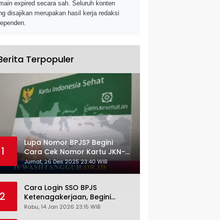
main expired secara sah. Seluruh konten
ng disajikan merupakan hasil kerja redaksi
dependen.
Berita Terpopuler
Lupa Nomor BPJS? Begini
1
Cara Cek Nomor Kartu JKN-
KIS dengan NIK KTP
Jumat, 26 Des 2025 23:40 WIB
Cara Login SSO BPJS
2
Ketenagakerjaan, Begini
Tutorial Lengkap dan
Rabu, 14 Jan 2026 23:15 WIB
Pengertiannya