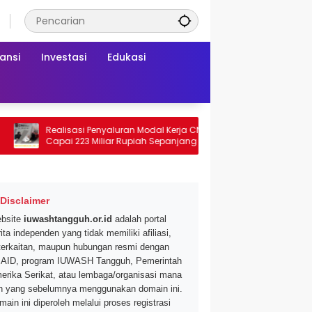
ansi
Investasi
Edukasi
Realisasi Penyaluran Modal Kerja CNAF
Dapatkan Diskon
Capai 223 Miliar Rupiah Sepanjang Maret
Segar di Promo H
2026 Ini
Mei 2026
Disclaimer
bsite
iuwashtangguh.or.id
adalah portal
ita independen yang tidak memiliki afiliasi,
terkaitan, maupun hubungan resmi dengan
AID, program IUWASH Tangguh, Pemerintah
erika Serikat, atau lembaga/organisasi mana
n yang sebelumnya menggunakan domain ini.
main ini diperoleh melalui proses registrasi