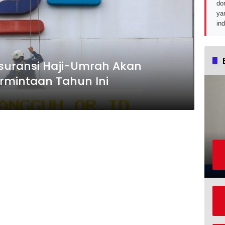
do
ya
in
Asuransi Haji-Umrah Akan
rmintaan Tahun Ini