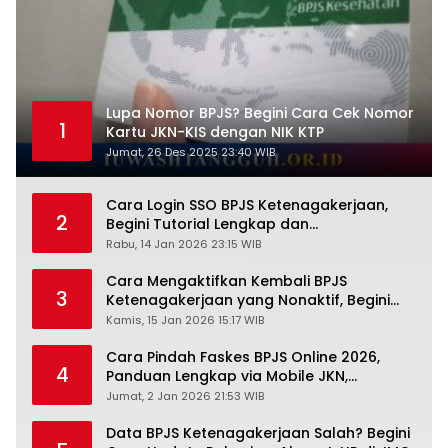
Lupa Nomor BPJS? Begini Cara Cek Nomor
1
Kartu JKN-KIS dengan NIK KTP
Jumat, 26 Des 2025 23:40 WIB
Cara Login SSO BPJS Ketenagakerjaan,
2
Begini Tutorial Lengkap dan
Pengertiannya
Rabu, 14 Jan 2026 23:15 WIB
Cara Mengaktifkan Kembali BPJS
3
Ketenagakerjaan yang Nonaktif, Begini
Panduan Lengkapnya
Kamis, 15 Jan 2026 15:17 WIB
Cara Pindah Faskes BPJS Online 2026,
4
Panduan Lengkap via Mobile JKN,
PANDAWA & Offiline Kantor Cabang
Jumat, 2 Jan 2026 21:53 WIB
Data BPJS Ketenagakerjaan Salah? Begini