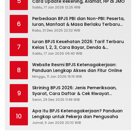
5
Cara Update Rekening, Alamat, HP di JMO
Sabtu, 17 Jan 2026 12:25 WIB
Perbedaan BPJS PBI dan Non-PBI: Peserta,
6
Iuran, Manfaat & Masa Berlaku Terbaru
2026
Rabu, 31 Des 2025 22:32 WIB
Iuran BPJS Kesehatan 2026: Tarif Terbaru
7
Kelas 1, 2, 3, Cara Bayar, Denda &
Panduan Lengkap Peserta JKN-KIS
Sabtu, 17 Jan 2026 06:40 WIB
Website Resmi BPJS Ketenagakerjaan:
8
Panduan Lengkap Akses dan Fitur Online
Minggu, 11 Jan 2026 19:19 WIB
Skrining BPJS 2026: Jenis Pemeriksaan,
9
Syarat, Cara Daftar & Cek Riwayat
Kesehatan Gratis
Senin, 29 Des 2025 11:49 WIB
Apa Itu BPJS Ketenagakerjaan? Panduan
10
Lengkap untuk Pekerja dan Pengusaha
Jumat, 9 Jan 2026 20:10 WIB