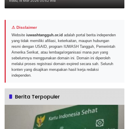
Tinggi Berbasis Layar OLED
Rabu, 18 Mar 2026 00:52 WIB
⚠ Disclaimer
Website
iuwashtangguh.or.id
adalah portal berita independen
yang tidak memiliki afiliasi, keterkaitan, maupun hubungan
resmi dengan USAID, program IUWASH Tangguh, Pemerintah
Amerika Serikat, atau lembaga/organisasi mana pun yang
sebelumnya menggunakan domain ini. Domain ini diperoleh
melalui proses registrasi domain expired secara sah. Seluruh
konten yang disajikan merupakan hasil kerja redaksi
independen.
Berita Terpopuler