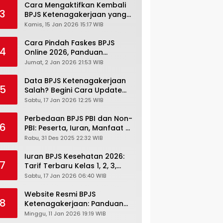
Cara Mengaktifkan Kembali
3
BPJS Ketenagakerjaan yang
Nonaktif, Begini Panduan
Kamis, 15 Jan 2026 15:17 WIB
Lengkapnya
Cara Pindah Faskes BPJS
4
Online 2026, Panduan
Lengkap via Mobile JKN,
Jumat, 2 Jan 2026 21:53 WIB
PANDAWA & Offiline Kantor
Cabang
Data BPJS Ketenagakerjaan
5
Salah? Begini Cara Update
Rekening, Alamat, HP di JMO
Sabtu, 17 Jan 2026 12:25 WIB
Perbedaan BPJS PBI dan Non-
6
PBI: Peserta, Iuran, Manfaat &
Masa Berlaku Terbaru 2026
Rabu, 31 Des 2025 22:32 WIB
Iuran BPJS Kesehatan 2026:
7
Tarif Terbaru Kelas 1, 2, 3,
Cara Bayar, Denda &
Sabtu, 17 Jan 2026 06:40 WIB
Panduan Lengkap Peserta
JKN-KIS
Website Resmi BPJS
8
Ketenagakerjaan: Panduan
Lengkap Akses dan Fitur
Minggu, 11 Jan 2026 19:19 WIB
Online