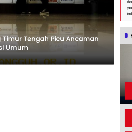
do
ya
in
g Timur Tengah Picu Ancaman
nsi Umum