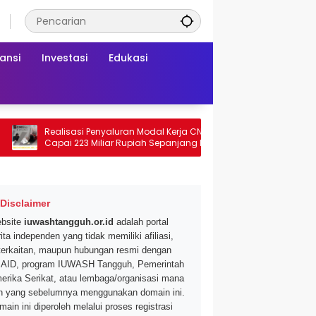
ansi
Investasi
Edukasi
Realisasi Penyaluran Modal Kerja CNAF
Dapatkan Diskon 
Capai 223 Miliar Rupiah Sepanjang Maret
Segar di Promo Hy
2026 Ini
Mei 2026
Disclaimer
bsite
iuwashtangguh.or.id
adalah portal
ita independen yang tidak memiliki afiliasi,
terkaitan, maupun hubungan resmi dengan
AID, program IUWASH Tangguh, Pemerintah
erika Serikat, atau lembaga/organisasi mana
n yang sebelumnya menggunakan domain ini.
main ini diperoleh melalui proses registrasi