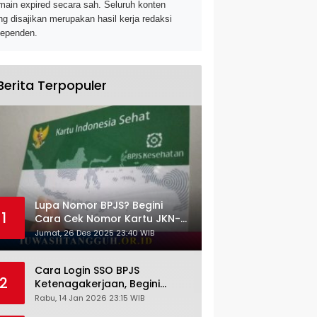
main expired secara sah. Seluruh konten
ng disajikan merupakan hasil kerja redaksi
dependen.
Berita Terpopuler
Lupa Nomor BPJS? Begini
1
Cara Cek Nomor Kartu JKN-
KIS dengan NIK KTP
Jumat, 26 Des 2025 23:40 WIB
Cara Login SSO BPJS
2
Ketenagakerjaan, Begini
Tutorial Lengkap dan
Rabu, 14 Jan 2026 23:15 WIB
Pengertiannya