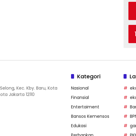
Kategori
La
Selong, Kec. Kby. Baru, Kota
Nasional
ek
ota Jakarta 12110
Finansial
ek
Entertaiment
Ba
Bansos Kemensos
BP
Edukasi
g
Perbankan
PK