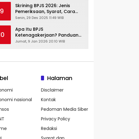
Skrining BPJS 2026: Jenis
9
Pemeriksaan, Syarat, Cara
Daftar & Cek Riwayat
Senin, 29 Des 2025 11:49 WIB
Kesehatan Gratis
Apa Itu BPJS
10
Ketenagakerjaan? Panduan
Lengkap untuk Pekerja dan
Jumat, 9 Jan 2026 20:10 WIB
Pengusaha
bel
Halaman
onomi
Disclaimer
onomi nasional
Kontak
nsos
Pedoman Media Siber
NT
Privacy Policy
ame
Redaksi
H
Syarat dan