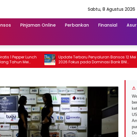
Sabtu, 8 Agustus 2026
ensos
Pinjaman Online
Perbankan
Finansial
Asur
 Pepper Lunch
Update Terbaru Penyaluran Bansos 12 Mei
ahun Mei
2026 Fokus pada Dominasi Bank BNI
serta Struk BRI
⚠ 
We
ber
ke
US
Am
pu
Do