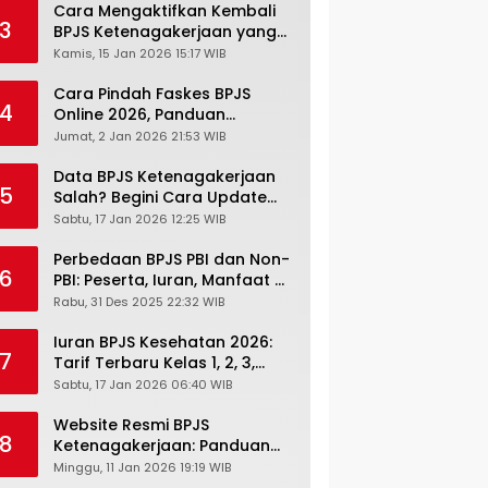
Cara Mengaktifkan Kembali
3
BPJS Ketenagakerjaan yang
Nonaktif, Begini Panduan
Kamis, 15 Jan 2026 15:17 WIB
Lengkapnya
Cara Pindah Faskes BPJS
4
Online 2026, Panduan
Lengkap via Mobile JKN,
Jumat, 2 Jan 2026 21:53 WIB
PANDAWA & Offiline Kantor
Cabang
Data BPJS Ketenagakerjaan
5
Salah? Begini Cara Update
Rekening, Alamat, HP di JMO
Sabtu, 17 Jan 2026 12:25 WIB
Perbedaan BPJS PBI dan Non-
6
PBI: Peserta, Iuran, Manfaat &
Masa Berlaku Terbaru 2026
Rabu, 31 Des 2025 22:32 WIB
Iuran BPJS Kesehatan 2026:
7
Tarif Terbaru Kelas 1, 2, 3,
Cara Bayar, Denda &
Sabtu, 17 Jan 2026 06:40 WIB
Panduan Lengkap Peserta
JKN-KIS
Website Resmi BPJS
8
Ketenagakerjaan: Panduan
Lengkap Akses dan Fitur
Minggu, 11 Jan 2026 19:19 WIB
Online