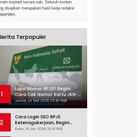
main expired secara sah. Seluruh konten
ng disajikan merupakan hasil kerja redaksi
dependen.
Berita Terpopuler
Lupa Nomor BPJS? Begini
1
Cara Cek Nomor Kartu JKN-
KIS dengan NIK KTP
Jumat, 26 Des 2025 23:40 WIB
Cara Login SSO BPJS
2
Ketenagakerjaan, Begini
Tutorial Lengkap dan
Rabu, 14 Jan 2026 23:15 WIB
Pengertiannya