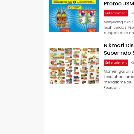
Promo JSM 
Entertaiment
Menjelang akhi
lebih cerdas. P
dengan deretan
Nikmati Dis
Superindo 
Entertaiment
Momen gajian se
kebutuhan ruma
menarik melalui
Februari…