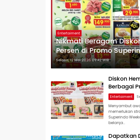
Entertaiment
Nikmati Beragam Disko
Persen di Promo Superin
Selasa, 12 Mei 2026 09:42 WIB
Diskon Hem
Berbagai P
Entertaiment
Menyambut awal
memerlukan stra
Superindo Weekd
belanja…
Dapatkan D