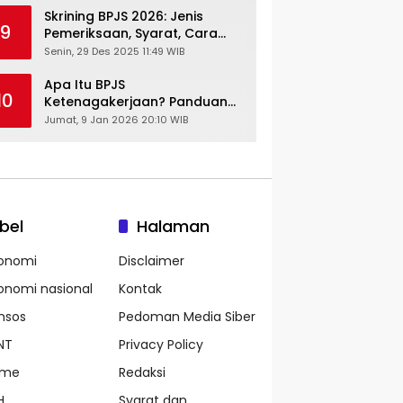
Skrining BPJS 2026: Jenis
9
Pemeriksaan, Syarat, Cara
Daftar & Cek Riwayat
Senin, 29 Des 2025 11:49 WIB
Kesehatan Gratis
Apa Itu BPJS
10
Ketenagakerjaan? Panduan
Lengkap untuk Pekerja dan
Jumat, 9 Jan 2026 20:10 WIB
Pengusaha
bel
Halaman
onomi
Disclaimer
onomi nasional
Kontak
nsos
Pedoman Media Siber
NT
Privacy Policy
ame
Redaksi
H
Syarat dan