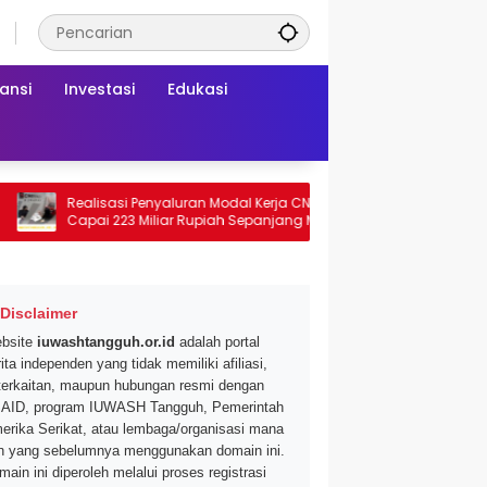
ansi
Investasi
Edukasi
Realisasi Penyaluran Modal Kerja CNAF
Dapatkan Diskon 
Capai 223 Miliar Rupiah Sepanjang Maret
Segar di Promo Hyp
2026 Ini
Mei 2026
Disclaimer
bsite
iuwashtangguh.or.id
adalah portal
ita independen yang tidak memiliki afiliasi,
terkaitan, maupun hubungan resmi dengan
AID, program IUWASH Tangguh, Pemerintah
erika Serikat, atau lembaga/organisasi mana
n yang sebelumnya menggunakan domain ini.
main ini diperoleh melalui proses registrasi