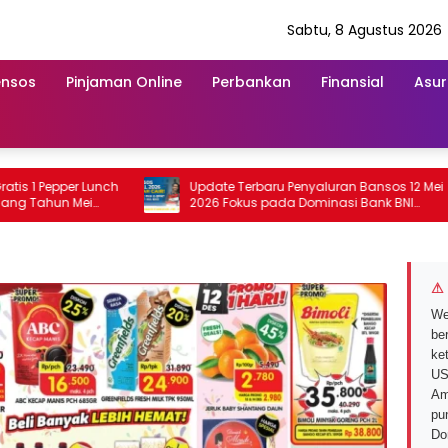
Sabtu, 8 Agustus 2026
ensos
Pinjaman Online
Perbankan
Finansial
Asur
Pepper Lunch
Update Terbaru Penyaluran Bansos 12 Mei
hun Mei
2026 Fokus pada Dominasi Bank BNI
serta Struk BRI
⚠ 
We
ber
ke
US
Am
pu
Do