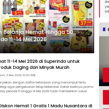
do
ya
in
n Belanja Hemat Hingga 50
do 11-14 Mei 2026
at 11-14 Mei 2026 di Superindo untuk
roduk Daging dan Minyak Murah
Senin, 11 Mei 2026 10:00 WIB
 pekan dengan daftar belanjaan yang menumpuk tentu
tegi agar pengeluaran tetap terkendali. Kabar baiknya, promo
ay periode 11 hingga 14 Mei 2026 hadir memberikan solusi
iskon Hemat 1 Gratis 1 Madu Nusantara di