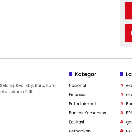
Kategori
La
Selong, Kec. Kby. Baru, Kota
Nasional
ek
ota Jakarta 12110
Finansial
ek
Entertaiment
Ba
Bansos Kemensos
BP
Edukasi
g
Perbankan
PK