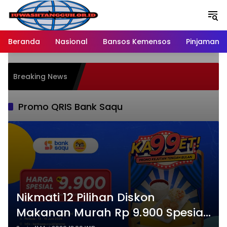
Langsung
ke
konten
Beranda
Nasional
Bansos Kemensos
Pinjaman O
Breaking News
Promo QRIS Bank Saqu
Nikmati 12 Pilihan Diskon
Makanan Murah Rp 9.900 Spesial