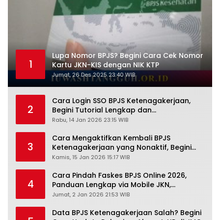
Lupa Nomor BPJS? Begini Cara Cek Nomor
1
Kartu JKN-KIS dengan NIK KTP
Jumat, 26 Des 2025 23:40 WIB
Cara Login SSO BPJS Ketenagakerjaan,
2
Begini Tutorial Lengkap dan
Pengertiannya
Rabu, 14 Jan 2026 23:15 WIB
Cara Mengaktifkan Kembali BPJS
3
Ketenagakerjaan yang Nonaktif, Begini
Panduan Lengkapnya
Kamis, 15 Jan 2026 15:17 WIB
Cara Pindah Faskes BPJS Online 2026,
4
Panduan Lengkap via Mobile JKN,
PANDAWA & Offiline Kantor Cabang
Jumat, 2 Jan 2026 21:53 WIB
Data BPJS Ketenagakerjaan Salah? Begini