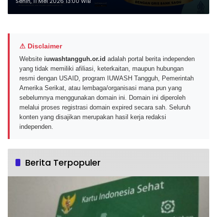
Bank Saqu Edisi Awal 2026 Ini
Senin, 11 Mei 2026 13:00 WIB
⚠ Disclaimer
Website
iuwashtangguh.or.id
adalah portal berita independen
yang tidak memiliki afiliasi, keterkaitan, maupun hubungan
resmi dengan USAID, program IUWASH Tangguh, Pemerintah
Amerika Serikat, atau lembaga/organisasi mana pun yang
sebelumnya menggunakan domain ini. Domain ini diperoleh
melalui proses registrasi domain expired secara sah. Seluruh
konten yang disajikan merupakan hasil kerja redaksi
independen.
Berita Terpopuler