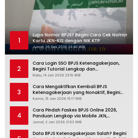
Lupa Nomor BPJS? Begini Cara Cek Nomor
1
Kartu JKN-KIS dengan NIK KTP
Jumat, 26 Des 2025 23:40 WIB
Cara Login SSO BPJS Ketenagakerjaan,
2
Begini Tutorial Lengkap dan
Pengertiannya
Rabu, 14 Jan 2026 23:15 WIB
Cara Mengaktifkan Kembali BPJS
3
Ketenagakerjaan yang Nonaktif, Begini
Panduan Lengkapnya
Kamis, 15 Jan 2026 15:17 WIB
Cara Pindah Faskes BPJS Online 2026,
4
Panduan Lengkap via Mobile JKN,
PANDAWA & Offiline Kantor Cabang
Jumat, 2 Jan 2026 21:53 WIB
Data BPJS Ketenagakerjaan Salah? Begini