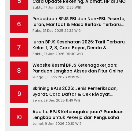
5
Cara Update Rekening, Alamat, HP di JMO
Sabtu, 17 Jan 2026 12:25 WIB
Perbedaan BPJS PBI dan Non-PBI: Peserta,
6
Iuran, Manfaat & Masa Berlaku Terbaru
2026
Rabu, 31 Des 2025 22:32 WIB
Iuran BPJS Kesehatan 2026: Tarif Terbaru
7
Kelas 1, 2, 3, Cara Bayar, Denda &
Panduan Lengkap Peserta JKN-KIS
Sabtu, 17 Jan 2026 06:40 WIB
Website Resmi BPJS Ketenagakerjaan:
8
Panduan Lengkap Akses dan Fitur Online
Minggu, 11 Jan 2026 19:19 WIB
Skrining BPJS 2026: Jenis Pemeriksaan,
9
Syarat, Cara Daftar & Cek Riwayat
Kesehatan Gratis
Senin, 29 Des 2025 11:49 WIB
Apa Itu BPJS Ketenagakerjaan? Panduan
10
Lengkap untuk Pekerja dan Pengusaha
Jumat, 9 Jan 2026 20:10 WIB