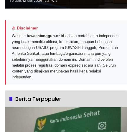
Baguette Edisi Awal 2026
Selasa, 12 Mei 2026 12:21 WIB
⚠ Disclaimer
Website
iuwashtangguh.or.id
adalah portal berita independen
yang tidak memiliki afiliasi, keterkaitan, maupun hubungan
resmi dengan USAID, program IUWASH Tangguh, Pemerintah
Amerika Serikat, atau lembaga/organisasi mana pun yang
sebelumnya menggunakan domain ini. Domain ini diperoleh
melalui proses registrasi domain expired secara sah. Seluruh
konten yang disajikan merupakan hasil kerja redaksi
independen.
Berita Terpopuler