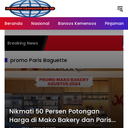
Langsung
ke
konten
Beranda
Nasional
Bansos Kemensos
Pinjaman O
Breaking News
promo Paris Baguette
Nikmati 50 Persen Potongan
Harga di Mako Bakery dan Paris