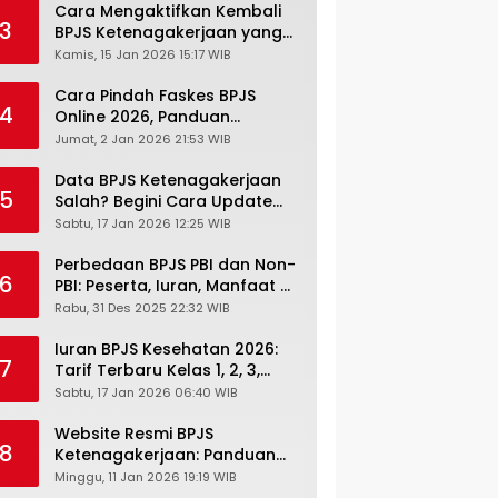
Cara Mengaktifkan Kembali
3
BPJS Ketenagakerjaan yang
Nonaktif, Begini Panduan
Kamis, 15 Jan 2026 15:17 WIB
Lengkapnya
Cara Pindah Faskes BPJS
4
Online 2026, Panduan
Lengkap via Mobile JKN,
Jumat, 2 Jan 2026 21:53 WIB
PANDAWA & Offiline Kantor
Cabang
Data BPJS Ketenagakerjaan
5
Salah? Begini Cara Update
Rekening, Alamat, HP di JMO
Sabtu, 17 Jan 2026 12:25 WIB
Perbedaan BPJS PBI dan Non-
6
PBI: Peserta, Iuran, Manfaat &
Masa Berlaku Terbaru 2026
Rabu, 31 Des 2025 22:32 WIB
Iuran BPJS Kesehatan 2026:
7
Tarif Terbaru Kelas 1, 2, 3,
Cara Bayar, Denda &
Sabtu, 17 Jan 2026 06:40 WIB
Panduan Lengkap Peserta
JKN-KIS
Website Resmi BPJS
8
Ketenagakerjaan: Panduan
Lengkap Akses dan Fitur
Minggu, 11 Jan 2026 19:19 WIB
Online