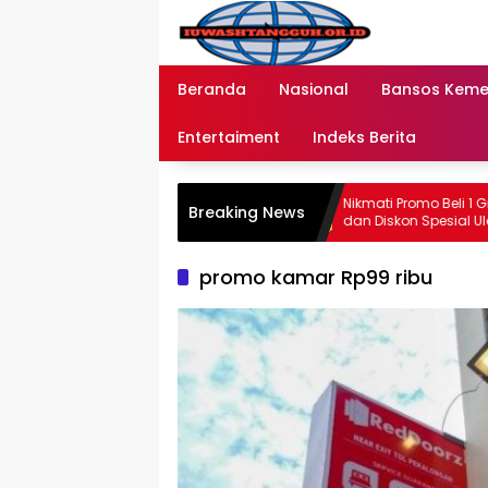
Langsung
ke
konten
Beranda
Nasional
Bansos Kem
Entertaiment
Indeks Berita
ran Bansos Tahap 2 di 2026
Nikmati Promo Beli 1 Gratis 1 
Breaking News
Bank BRI dan BNI Jangkau
dan Diskon Spesial Ulang Ta
 Wilayah Baru
2026
promo kamar Rp99 ribu