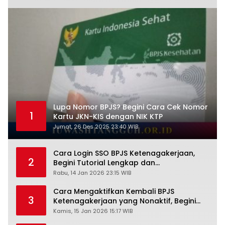
Lupa Nomor BPJS? Begini Cara Cek Nomor
1
Kartu JKN-KIS dengan NIK KTP
Jumat, 26 Des 2025 23:40 WIB
Cara Login SSO BPJS Ketenagakerjaan,
2
Begini Tutorial Lengkap dan
Pengertiannya
Rabu, 14 Jan 2026 23:15 WIB
Cara Mengaktifkan Kembali BPJS
3
Ketenagakerjaan yang Nonaktif, Begini
Panduan Lengkapnya
Kamis, 15 Jan 2026 15:17 WIB