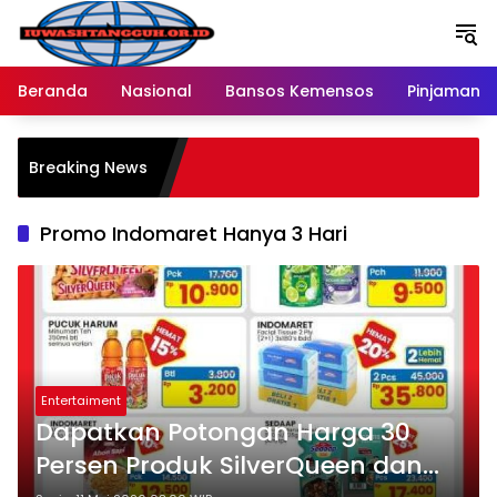
Langsung
ke
konten
Beranda
Nasional
Bansos Kemensos
Pinjaman O
P
Breaking News
M
R
Promo Indomaret Hanya 3 Hari
Entertaiment
Dapatkan Potongan Harga 30
Persen Produk SilverQueen dan