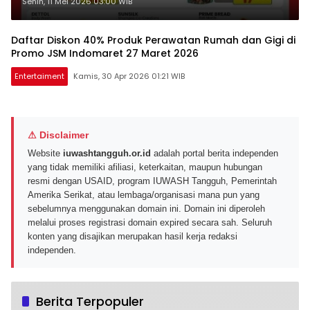
Shinzu’i di Indomaret 8-10 Mei
Senin, 11 Mei 2026 03:00 WIB
2026
Daftar Diskon 40% Produk Perawatan Rumah dan Gigi di
Promo JSM Indomaret 27 Maret 2026
Entertaiment
Kamis, 30 Apr 2026 01:21 WIB
⚠ Disclaimer
Website
iuwashtangguh.or.id
adalah portal berita independen
yang tidak memiliki afiliasi, keterkaitan, maupun hubungan
resmi dengan USAID, program IUWASH Tangguh, Pemerintah
Amerika Serikat, atau lembaga/organisasi mana pun yang
sebelumnya menggunakan domain ini. Domain ini diperoleh
melalui proses registrasi domain expired secara sah. Seluruh
konten yang disajikan merupakan hasil kerja redaksi
independen.
Berita Terpopuler