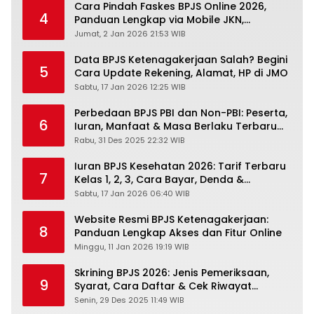
Cara Pindah Faskes BPJS Online 2026,
4
Panduan Lengkap via Mobile JKN,
PANDAWA & Offiline Kantor Cabang
Jumat, 2 Jan 2026 21:53 WIB
Data BPJS Ketenagakerjaan Salah? Begini
5
Cara Update Rekening, Alamat, HP di JMO
Sabtu, 17 Jan 2026 12:25 WIB
Perbedaan BPJS PBI dan Non-PBI: Peserta,
6
Iuran, Manfaat & Masa Berlaku Terbaru
2026
Rabu, 31 Des 2025 22:32 WIB
Iuran BPJS Kesehatan 2026: Tarif Terbaru
7
Kelas 1, 2, 3, Cara Bayar, Denda &
Panduan Lengkap Peserta JKN-KIS
Sabtu, 17 Jan 2026 06:40 WIB
Website Resmi BPJS Ketenagakerjaan:
8
Panduan Lengkap Akses dan Fitur Online
Minggu, 11 Jan 2026 19:19 WIB
Skrining BPJS 2026: Jenis Pemeriksaan,
9
Syarat, Cara Daftar & Cek Riwayat
Kesehatan Gratis
Senin, 29 Des 2025 11:49 WIB