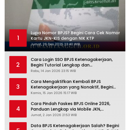
Lupa Nomor BPJS? Begini Cara Cek Nomor
1
Kartu JKN-KIS dengan NIK KTP
Jumat, 26 Des 2025 23:40 WIB
Cara Login SSO BPJS Ketenagakerjaan,
2
Begini Tutorial Lengkap dan
Pengertiannya
Rabu, 14 Jan 2026 23:15 WIB
Cara Mengaktifkan Kembali BPJS
3
Ketenagakerjaan yang Nonaktif, Begini
Panduan Lengkapnya
Kamis, 15 Jan 2026 15:17 WIB
Cara Pindah Faskes BPJS Online 2026,
4
Panduan Lengkap via Mobile JKN,
PANDAWA & Offiline Kantor Cabang
Jumat, 2 Jan 2026 21:53 WIB
Data BPJS Ketenagakerjaan Salah? Begini