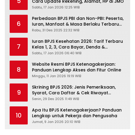
5
Cara Update Rekening, Alamat, HP di JMO
Sabtu, 17 Jan 2026 12:25 WIB
Perbedaan BPJS PBI dan Non-PBI: Peserta,
6
Iuran, Manfaat & Masa Berlaku Terbaru
2026
Rabu, 31 Des 2025 22:32 WIB
Iuran BPJS Kesehatan 2026: Tarif Terbaru
7
Kelas 1, 2, 3, Cara Bayar, Denda &
Panduan Lengkap Peserta JKN-KIS
Sabtu, 17 Jan 2026 06:40 WIB
Website Resmi BPJS Ketenagakerjaan:
8
Panduan Lengkap Akses dan Fitur Online
Minggu, 11 Jan 2026 19:19 WIB
Skrining BPJS 2026: Jenis Pemeriksaan,
9
Syarat, Cara Daftar & Cek Riwayat
Kesehatan Gratis
Senin, 29 Des 2025 11:49 WIB
Apa Itu BPJS Ketenagakerjaan? Panduan
10
Lengkap untuk Pekerja dan Pengusaha
Jumat, 9 Jan 2026 20:10 WIB