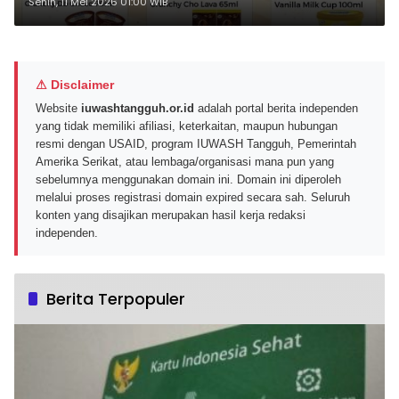
Alfamart 1-15 Mei 2026
Senin, 11 Mei 2026 01:00 WIB
⚠ Disclaimer
Website
iuwashtangguh.or.id
adalah portal berita independen
yang tidak memiliki afiliasi, keterkaitan, maupun hubungan
resmi dengan USAID, program IUWASH Tangguh, Pemerintah
Amerika Serikat, atau lembaga/organisasi mana pun yang
sebelumnya menggunakan domain ini. Domain ini diperoleh
melalui proses registrasi domain expired secara sah. Seluruh
konten yang disajikan merupakan hasil kerja redaksi
independen.
Berita Terpopuler