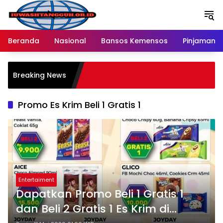
Langsung
ke
konten
Beranda
Nasional
Bansos Kemensos
Pinjaman O
Breaking News
Promo Es Krim Beli 1 Gratis 1
Entertaiment
Dapatkan Promo Beli 1 Gratis 1
dan Beli 2 Gratis 1 Es Krim di