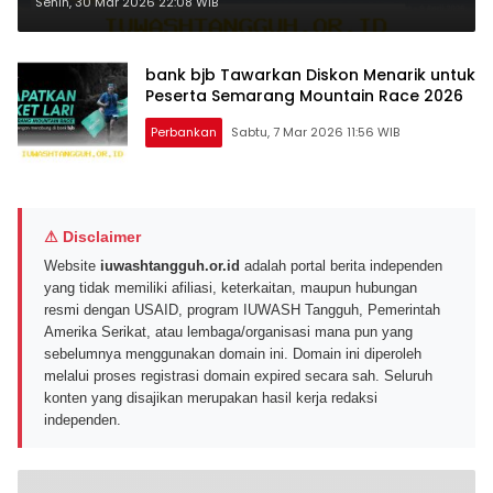
yang Menguntungkan Nasabah
Senin, 30 Mar 2026 22:08 WIB
bank bjb Tawarkan Diskon Menarik untuk
Peserta Semarang Mountain Race 2026
Perbankan
Sabtu, 7 Mar 2026 11:56 WIB
⚠ Disclaimer
Website
iuwashtangguh.or.id
adalah portal berita independen
yang tidak memiliki afiliasi, keterkaitan, maupun hubungan
resmi dengan USAID, program IUWASH Tangguh, Pemerintah
Amerika Serikat, atau lembaga/organisasi mana pun yang
sebelumnya menggunakan domain ini. Domain ini diperoleh
melalui proses registrasi domain expired secara sah. Seluruh
konten yang disajikan merupakan hasil kerja redaksi
independen.