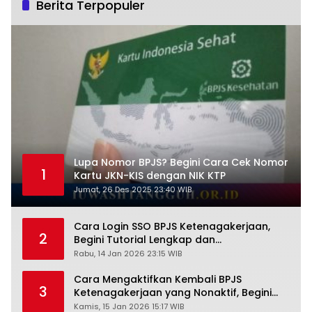
Berita Terpopuler
Lupa Nomor BPJS? Begini Cara Cek Nomor
1
Kartu JKN-KIS dengan NIK KTP
Jumat, 26 Des 2025 23:40 WIB
Cara Login SSO BPJS Ketenagakerjaan,
2
Begini Tutorial Lengkap dan
Pengertiannya
Rabu, 14 Jan 2026 23:15 WIB
Cara Mengaktifkan Kembali BPJS
3
Ketenagakerjaan yang Nonaktif, Begini
Panduan Lengkapnya
Kamis, 15 Jan 2026 15:17 WIB