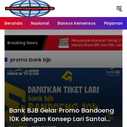
Langsung
ke
konten
Beranda
Nasional
Bansos Kemensos
Pinjaman O
Penyaluran Bansos Tahap 2 di 2026
Breaking News
Melalui Bank BRI dan BNI Jangkau
Ratusan Wilayah Baru
promo bank bjb
Bank BJB Gelar Promo Bandoeng
10K dengan Konsep Lari Santai