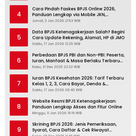
Cara Pindah Faskes BPJS Online 2026,
4
Panduan Lengkap via Mobile JKN,
PANDAWA & Offiline Kantor Cabang
Jumat, 2 Jan 2026 21:53 WIB
Data BPJS Ketenagakerjaan Salah? Begini
5
Cara Update Rekening, Alamat, HP di JMO
Sabtu, 17 Jan 2026 12:25 WIB
Perbedaan BPJS PBI dan Non-PBI: Peserta,
6
Iuran, Manfaat & Masa Berlaku Terbaru
2026
Rabu, 31 Des 2025 22:32 WIB
Iuran BPJS Kesehatan 2026: Tarif Terbaru
7
Kelas 1, 2, 3, Cara Bayar, Denda &
Panduan Lengkap Peserta JKN-KIS
Sabtu, 17 Jan 2026 06:40 WIB
Website Resmi BPJS Ketenagakerjaan:
8
Panduan Lengkap Akses dan Fitur Online
Minggu, 11 Jan 2026 19:19 WIB
Skrining BPJS 2026: Jenis Pemeriksaan,
9
Syarat, Cara Daftar & Cek Riwayat
Kesehatan Gratis