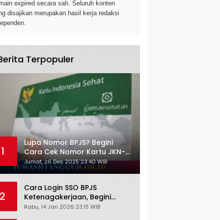
main expired secara sah. Seluruh konten
ng disajikan merupakan hasil kerja redaksi
dependen.
Berita Terpopuler
Lupa Nomor BPJS? Begini
1
Cara Cek Nomor Kartu JKN-
KIS dengan NIK KTP
Jumat, 26 Des 2025 23:40 WIB
Cara Login SSO BPJS
2
Ketenagakerjaan, Begini
Tutorial Lengkap dan
Rabu, 14 Jan 2026 23:15 WIB
Pengertiannya