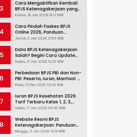
Cara Mengaktifkan Kembali
3
BPJS Ketenagakerjaan yang
Nonaktif, Begini Panduan
Kamis, 15 Jan 2026 15:17 WIB
Lengkapnya
Cara Pindah Faskes BPJS
4
Online 2026, Panduan
Lengkap via Mobile JKN,
Jumat, 2 Jan 2026 21:53 WIB
PANDAWA & Offiline Kantor
Cabang
Data BPJS Ketenagakerjaan
5
Salah? Begini Cara Update
Rekening, Alamat, HP di JMO
Sabtu, 17 Jan 2026 12:25 WIB
Perbedaan BPJS PBI dan Non-
6
PBI: Peserta, Iuran, Manfaat &
Masa Berlaku Terbaru 2026
Rabu, 31 Des 2025 22:32 WIB
Iuran BPJS Kesehatan 2026:
7
Tarif Terbaru Kelas 1, 2, 3,
Cara Bayar, Denda &
Sabtu, 17 Jan 2026 06:40 WIB
Panduan Lengkap Peserta
JKN-KIS
Website Resmi BPJS
8
Ketenagakerjaan: Panduan
Lengkap Akses dan Fitur
Minggu, 11 Jan 2026 19:19 WIB
Online