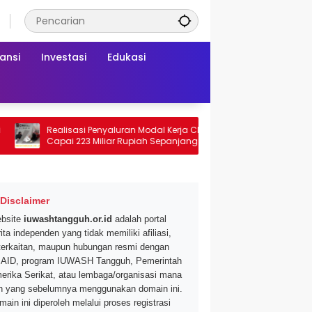
ansi
Investasi
Edukasi
Realisasi Penyaluran Modal Kerja CNAF
Dapatkan Diskon
Capai 223 Miliar Rupiah Sepanjang Maret
Segar di Promo H
2026 Ini
Mei 2026
Disclaimer
bsite
iuwashtangguh.or.id
adalah portal
ita independen yang tidak memiliki afiliasi,
terkaitan, maupun hubungan resmi dengan
AID, program IUWASH Tangguh, Pemerintah
erika Serikat, atau lembaga/organisasi mana
n yang sebelumnya menggunakan domain ini.
main ini diperoleh melalui proses registrasi