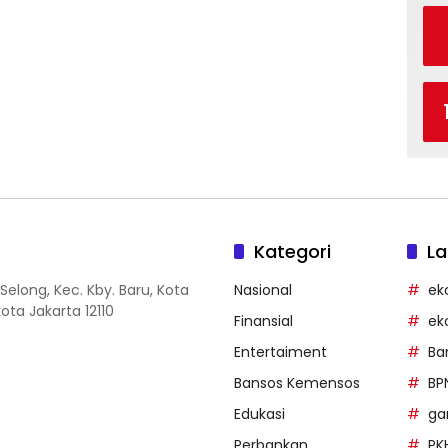
Kategori
La
Selong, Kec. Kby. Baru, Kota
Nasional
ek
ota Jakarta 12110
Finansial
ek
Entertaiment
Ba
Bansos Kemensos
BP
Edukasi
g
Perbankan
PK