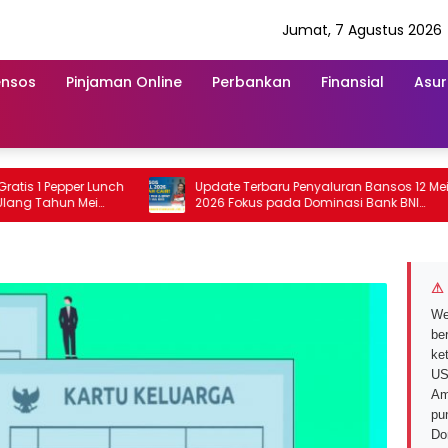
Jumat, 7 Agustus 2026
ensos
Pinjaman Online
Perbankan
Finansial
Asur
1 Pepper Lunch
Update Terbaru Penyaluran Bansos 12 Mei
Tahun Mei
2026 Fokus pada Dominasi Bank BNI
serta Struk BRI
⚠ 
We
ber
ke
US
Am
pu
Do