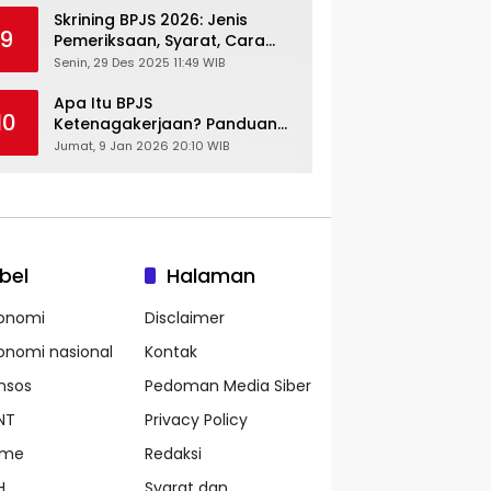
Skrining BPJS 2026: Jenis
9
Pemeriksaan, Syarat, Cara
Daftar & Cek Riwayat
Senin, 29 Des 2025 11:49 WIB
Kesehatan Gratis
Apa Itu BPJS
10
Ketenagakerjaan? Panduan
Lengkap untuk Pekerja dan
Jumat, 9 Jan 2026 20:10 WIB
Pengusaha
bel
Halaman
onomi
Disclaimer
onomi nasional
Kontak
nsos
Pedoman Media Siber
NT
Privacy Policy
ame
Redaksi
H
Syarat dan