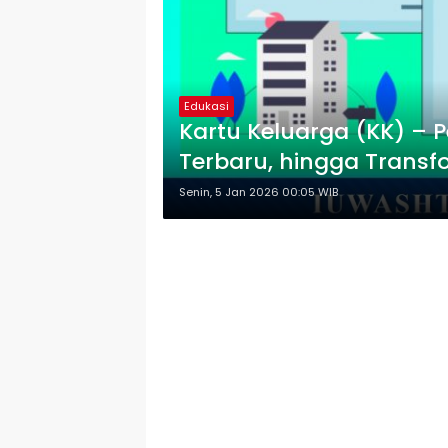
Edukasi
Kartu Keluarga (KK) – P
Terbaru, hingga Transfo
Senin, 5 Jan 2026 00:05 WIB