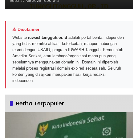
untuk Pengalaman Audio Terbaik
Rabu, 22 Apr 2026 16:00 WIB
di Tahun 2026
⚠ Disclaimer
Website
iuwashtangguh.or.id
adalah portal berita independen
yang tidak memiliki afiliasi, keterkaitan, maupun hubungan
resmi dengan USAID, program IUWASH Tangguh, Pemerintah
Amerika Serikat, atau lembaga/organisasi mana pun yang
sebelumnya menggunakan domain ini. Domain ini diperoleh
melalui proses registrasi domain expired secara sah. Seluruh
konten yang disajikan merupakan hasil kerja redaksi
independen.
Berita Terpopuler