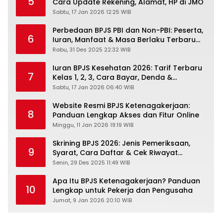
5
Cara Update Rekening, Alamat, HP di JMO
Sabtu, 17 Jan 2026 12:25 WIB
Perbedaan BPJS PBI dan Non-PBI: Peserta,
6
Iuran, Manfaat & Masa Berlaku Terbaru
2026
Rabu, 31 Des 2025 22:32 WIB
Iuran BPJS Kesehatan 2026: Tarif Terbaru
7
Kelas 1, 2, 3, Cara Bayar, Denda &
Panduan Lengkap Peserta JKN-KIS
Sabtu, 17 Jan 2026 06:40 WIB
Website Resmi BPJS Ketenagakerjaan:
8
Panduan Lengkap Akses dan Fitur Online
Minggu, 11 Jan 2026 19:19 WIB
Skrining BPJS 2026: Jenis Pemeriksaan,
9
Syarat, Cara Daftar & Cek Riwayat
Kesehatan Gratis
Senin, 29 Des 2025 11:49 WIB
Apa Itu BPJS Ketenagakerjaan? Panduan
10
Lengkap untuk Pekerja dan Pengusaha
Jumat, 9 Jan 2026 20:10 WIB