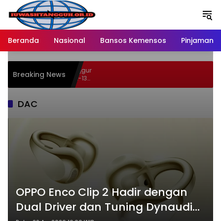
Langsung
ke
konten
Beranda
Nasional
Bansos Kemensos
Pinjaman O
n 46 Persen Buah Anggur
Breaking News
Hypermart Spesial 12-13
DAC
OPPO Enco Clip 2 Hadir dengan
Dual Driver dan Tuning Dynaudio