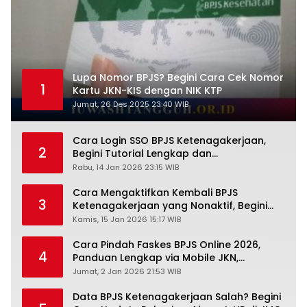
Lupa Nomor BPJS? Begini Cara Cek Nomor
1
Kartu JKN-KIS dengan NIK KTP
Jumat, 26 Des 2025 23:40 WIB
Cara Login SSO BPJS Ketenagakerjaan,
2
Begini Tutorial Lengkap dan
Pengertiannya
Rabu, 14 Jan 2026 23:15 WIB
Cara Mengaktifkan Kembali BPJS
3
Ketenagakerjaan yang Nonaktif, Begini
Panduan Lengkapnya
Kamis, 15 Jan 2026 15:17 WIB
Cara Pindah Faskes BPJS Online 2026,
4
Panduan Lengkap via Mobile JKN,
PANDAWA & Offiline Kantor Cabang
Jumat, 2 Jan 2026 21:53 WIB
Data BPJS Ketenagakerjaan Salah? Begini