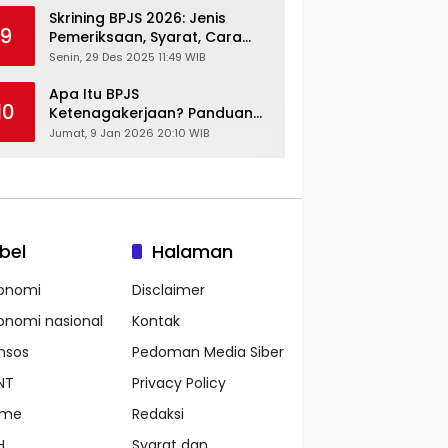
Skrining BPJS 2026: Jenis
9
Pemeriksaan, Syarat, Cara
Daftar & Cek Riwayat
Senin, 29 Des 2025 11:49 WIB
Kesehatan Gratis
Apa Itu BPJS
10
Ketenagakerjaan? Panduan
Lengkap untuk Pekerja dan
Jumat, 9 Jan 2026 20:10 WIB
Pengusaha
bel
Halaman
onomi
Disclaimer
onomi nasional
Kontak
nsos
Pedoman Media Siber
NT
Privacy Policy
ame
Redaksi
H
Syarat dan