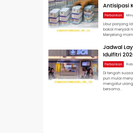
Antisipasi
Perbankan
Libur panjang I
bakal menjadi 
Menjelang momen
Jadwal Lay
Idulfitri 20
Perbankan
Di tengah suasan
pun mulai menye
mengatur ulang 
bersama…