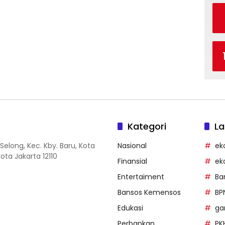
Kategori
La
Selong, Kec. Kby. Baru, Kota
Nasional
ek
ota Jakarta 12110
Finansial
ek
Entertaiment
Ba
Bansos Kemensos
BP
Edukasi
g
Perbankan
PK