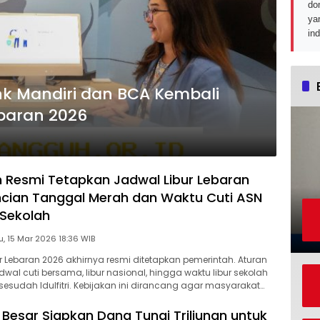
do
ya
in
nk Mandiri dan BCA Kembali
ebaran 2026
 Resmi Tetapkan Jadwal Libur Lebaran
Rincian Tanggal Merah dan Waktu Cuti ASN
 Sekolah
Minggu, 15 Mar 2026 18:36 WIB
ur Lebaran 2026 akhirnya resmi ditetapkan pemerintah. Aturan
wal cuti bersama, libur nasional, hingga waktu libur sekolah
esudah Idulfitri. Kebijakan ini dirancang agar masyarakat…
Besar Siapkan Dana Tunai Triliunan untuk