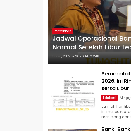
Perbankan
Jadwal Operasional Ba
Normal Setelah Libur L
Senin, 23 Mar 2026 14:16 WIB
Pemerintah
2026, Ini 
serta Libur
Edukasi
Jumlah hari lib
ini mencakup jad
menjelang dan s
Bank-Bank 