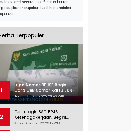
main expired secara sah. Seluruh konten
ng disajikan merupakan hasil kerja redaksi
dependen.
Berita Terpopuler
Lupa Nomor BPJS? Begini
1
Cara Cek Nomor Kartu JKN-
KIS dengan NIK KTP
Jumat, 26 Des 2025 23:40 WIB
Cara Login SSO BPJS
2
Ketenagakerjaan, Begini
Tutorial Lengkap dan
Rabu, 14 Jan 2026 23:15 WIB
Pengertiannya