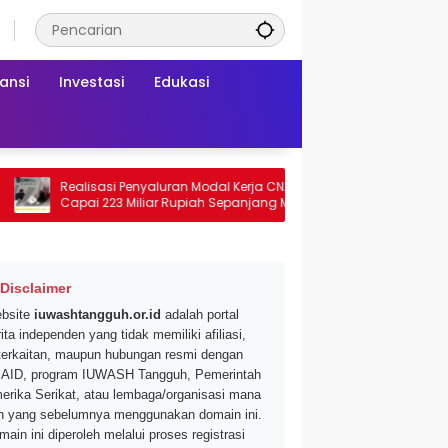
ansi
Investasi
Edukasi
Realisasi Penyaluran Modal Kerja CNAF
Dapatkan Diskon 4
Capai 223 Miliar Rupiah Sepanjang Maret
Segar di Promo Hyp
2026 Ini
Mei 2026
Disclaimer
bsite
iuwashtangguh.or.id
adalah portal
ita independen yang tidak memiliki afiliasi,
terkaitan, maupun hubungan resmi dengan
AID, program IUWASH Tangguh, Pemerintah
erika Serikat, atau lembaga/organisasi mana
n yang sebelumnya menggunakan domain ini.
main ini diperoleh melalui proses registrasi