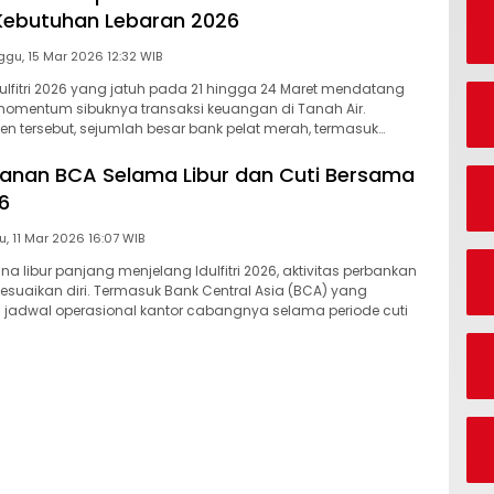
 Kebutuhan Lebaran 2026
Minggu, 15 Mar 2026 12:32 WIB
dulfitri 2026 yang jatuh pada 21 hingga 24 Maret mendatang
momentum sibuknya transaksi keuangan di Tanah Air.
 tersebut, sejumlah besar bank pelat merah, termasuk…
anan BCA Selama Libur dan Cuti Bersama
26
Rabu, 11 Mar 2026 16:07 WIB
a libur panjang menjelang Idulfitri 2026, aktivitas perbankan
suaikan diri. Termasuk Bank Central Asia (BCA) yang
jadwal operasional kantor cabangnya selama periode cuti