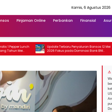
Kamis, 6 Agustus 2026
ensos
Pinjaman Online
Perbankan
Finansial
Asur
Pepper Lunch
Update Terbaru Penyaluran Bansos 12 Mei
hun Mei
2026 Fokus pada Dominasi Bank BNI
serta Struk BRI
⚠ 
We
ber
ke
US
Am
pu
Do