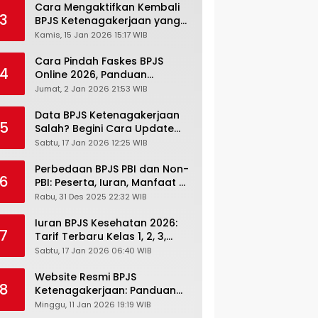
Cara Mengaktifkan Kembali
3
BPJS Ketenagakerjaan yang
Nonaktif, Begini Panduan
Kamis, 15 Jan 2026 15:17 WIB
Lengkapnya
Cara Pindah Faskes BPJS
4
Online 2026, Panduan
Lengkap via Mobile JKN,
Jumat, 2 Jan 2026 21:53 WIB
PANDAWA & Offiline Kantor
Cabang
Data BPJS Ketenagakerjaan
5
Salah? Begini Cara Update
Rekening, Alamat, HP di JMO
Sabtu, 17 Jan 2026 12:25 WIB
Perbedaan BPJS PBI dan Non-
6
PBI: Peserta, Iuran, Manfaat &
Masa Berlaku Terbaru 2026
Rabu, 31 Des 2025 22:32 WIB
Iuran BPJS Kesehatan 2026:
7
Tarif Terbaru Kelas 1, 2, 3,
Cara Bayar, Denda &
Sabtu, 17 Jan 2026 06:40 WIB
Panduan Lengkap Peserta
JKN-KIS
Website Resmi BPJS
8
Ketenagakerjaan: Panduan
Lengkap Akses dan Fitur
Minggu, 11 Jan 2026 19:19 WIB
Online