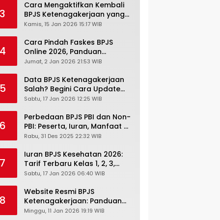
Cara Mengaktifkan Kembali
3
BPJS Ketenagakerjaan yang
Nonaktif, Begini Panduan
Kamis, 15 Jan 2026 15:17 WIB
Lengkapnya
Cara Pindah Faskes BPJS
4
Online 2026, Panduan
Lengkap via Mobile JKN,
Jumat, 2 Jan 2026 21:53 WIB
PANDAWA & Offiline Kantor
Cabang
Data BPJS Ketenagakerjaan
5
Salah? Begini Cara Update
Rekening, Alamat, HP di JMO
Sabtu, 17 Jan 2026 12:25 WIB
Perbedaan BPJS PBI dan Non-
6
PBI: Peserta, Iuran, Manfaat &
Masa Berlaku Terbaru 2026
Rabu, 31 Des 2025 22:32 WIB
Iuran BPJS Kesehatan 2026:
7
Tarif Terbaru Kelas 1, 2, 3,
Cara Bayar, Denda &
Sabtu, 17 Jan 2026 06:40 WIB
Panduan Lengkap Peserta
JKN-KIS
Website Resmi BPJS
8
Ketenagakerjaan: Panduan
Lengkap Akses dan Fitur
Minggu, 11 Jan 2026 19:19 WIB
Online