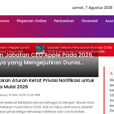
Jumat, 7 Agustus 2026
ensos
Pinjaman Online
Perbankan
Finansial
Asur
1 Pepper Lunch
Update Terbaru Penyaluran Bansos 12 Mei
ahun Mei
2026 Fokus pada Dominasi Bank BNI
n Jabatan CEO Apple Pada 2026,
serta Struk BRI
nya yang Mengejutkan Dunia
⚠ 
kan Aturan Ketat Privasi Notifikasi untuk
We
ber
a Mulai 2026
ke
Selasa, 31 Mar 2026 12:26 WIB
US
Am
memperkuat kebijakan privasi pengguna dengan aturan baru
pu
lakukan mulai tahun 2026. Kali ini, fokus utamanya adalah
Do
asi pihak ketiga terhadap notifikasi dan Live Activities…