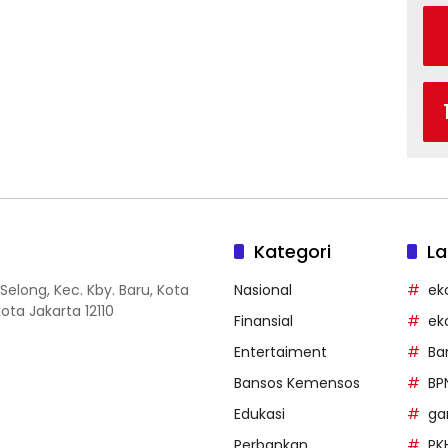
Kategori
La
Selong, Kec. Kby. Baru, Kota
Nasional
ek
ota Jakarta 12110
Finansial
ek
Entertaiment
Ba
Bansos Kemensos
BP
Edukasi
g
Perbankan
PK