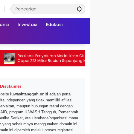
ansi
Investasi
Edukasi
Realisasi Penyaluran Modal Kerja CNAF
Dapatkan Diskon
Capai 223 Miliar Rupiah Sepanjang Maret
Segar di Promo H
2026 Ini
Mei 2026
Disclaimer
bsite
iuwashtangguh.or.id
adalah portal
ita independen yang tidak memiliki afiliasi,
terkaitan, maupun hubungan resmi dengan
AID, program IUWASH Tangguh, Pemerintah
erika Serikat, atau lembaga/organisasi mana
n yang sebelumnya menggunakan domain ini.
main ini diperoleh melalui proses registrasi