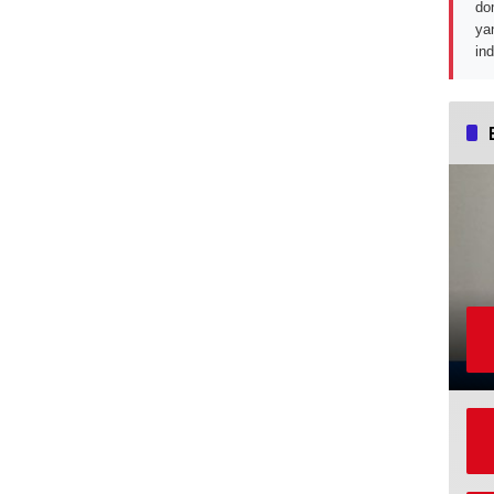
do
ya
in