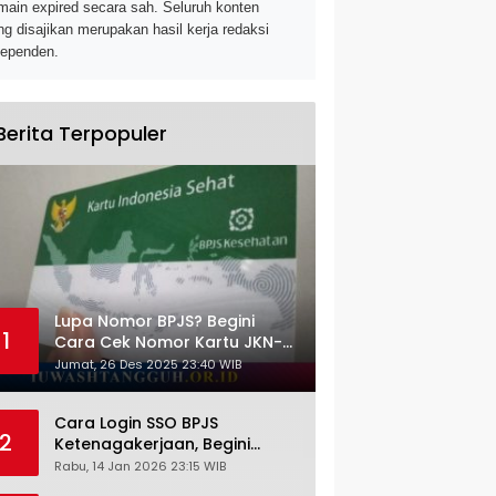
main expired secara sah. Seluruh konten
ng disajikan merupakan hasil kerja redaksi
dependen.
Berita Terpopuler
Lupa Nomor BPJS? Begini
1
Cara Cek Nomor Kartu JKN-
KIS dengan NIK KTP
Jumat, 26 Des 2025 23:40 WIB
Cara Login SSO BPJS
2
Ketenagakerjaan, Begini
Tutorial Lengkap dan
Rabu, 14 Jan 2026 23:15 WIB
Pengertiannya