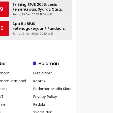
Skrining BPJS 2026: Jenis
9
Pemeriksaan, Syarat, Cara
Daftar & Cek Riwayat
Senin, 29 Des 2025 11:49 WIB
Kesehatan Gratis
Apa Itu BPJS
10
Ketenagakerjaan? Panduan
Lengkap untuk Pekerja dan
Jumat, 9 Jan 2026 20:10 WIB
Pengusaha
bel
Halaman
onomi
Disclaimer
onomi nasional
Kontak
nsos
Pedoman Media Siber
NT
Privacy Policy
ame
Redaksi
H
Syarat dan