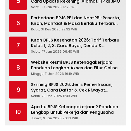
5
Cara Update Rekening, Alamat, HP di JMO
Sabtu, 17 Jan 2026 12:25 WIB
Perbedaan BPJS PBI dan Non-PBI: Peserta,
6
Iuran, Manfaat & Masa Berlaku Terbaru
2026
Rabu, 31 Des 2025 22:32 WIB
Iuran BPJS Kesehatan 2026: Tarif Terbaru
7
Kelas 1, 2, 3, Cara Bayar, Denda &
Panduan Lengkap Peserta JKN-KIS
Sabtu, 17 Jan 2026 06:40 WIB
Website Resmi BPJS Ketenagakerjaan:
8
Panduan Lengkap Akses dan Fitur Online
Minggu, 11 Jan 2026 19:19 WIB
Skrining BPJS 2026: Jenis Pemeriksaan,
9
Syarat, Cara Daftar & Cek Riwayat
Kesehatan Gratis
Senin, 29 Des 2025 11:49 WIB
Apa Itu BPJS Ketenagakerjaan? Panduan
10
Lengkap untuk Pekerja dan Pengusaha
Jumat, 9 Jan 2026 20:10 WIB