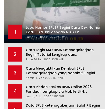
Lupa Nomor BPJS? Begini Cara Cek Nomor
1
Kartu JKN-KIS dengan NIK KTP
Jumat, 26 Des 2025 23:40 WIB
Cara Login SSO BPJS Ketenagakerjaan,
2
Begini Tutorial Lengkap dan
Pengertiannya
Rabu, 14 Jan 2026 23:15 WIB
Cara Mengaktifkan Kembali BPJS
3
Ketenagakerjaan yang Nonaktif, Begini
Panduan Lengkapnya
Kamis, 15 Jan 2026 15:17 WIB
Cara Pindah Faskes BPJS Online 2026,
4
Panduan Lengkap via Mobile JKN,
PANDAWA & Offiline Kantor Cabang
Jumat, 2 Jan 2026 21:53 WIB
Data BPJS Ketenagakerjaan Salah? Begini