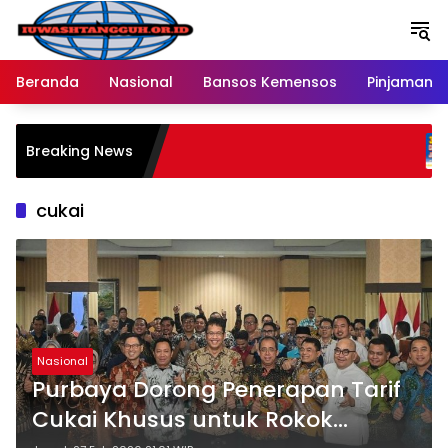
Langsung
ke
konten
Beranda
Nasional
Bansos Kemensos
Pinjaman O
Pe
Breaking News
Me
Ra
cukai
Nasional
Purbaya Dorong Penerapan Tarif
Cukai Khusus untuk Rokok