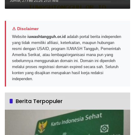
dengan Skema Ini
Jumat, 27 Feb 2026 21:01 WIB
⚠ Disclaimer
Website
iuwashtangguh.or.id
adalah portal berita independen
yang tidak memiliki afiliasi, keterkaitan, maupun hubungan
resmi dengan USAID, program IUWASH Tangguh, Pemerintah
Amerika Serikat, atau lembaga/organisasi mana pun yang
sebelumnya menggunakan domain ini. Domain ini diperoleh
melalui proses registrasi domain expired secara sah. Seluruh
konten yang disajikan merupakan hasil kerja redaksi
independen.
Berita Terpopuler