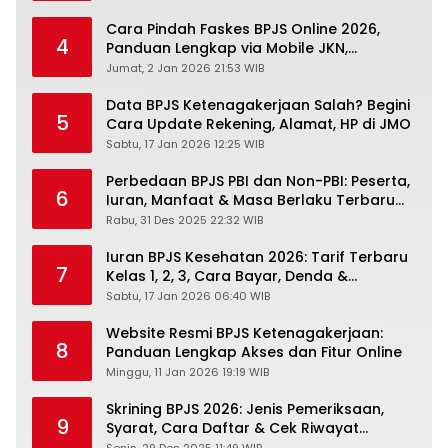
Cara Pindah Faskes BPJS Online 2026,
4
Panduan Lengkap via Mobile JKN,
PANDAWA & Offiline Kantor Cabang
Jumat, 2 Jan 2026 21:53 WIB
Data BPJS Ketenagakerjaan Salah? Begini
5
Cara Update Rekening, Alamat, HP di JMO
Sabtu, 17 Jan 2026 12:25 WIB
Perbedaan BPJS PBI dan Non-PBI: Peserta,
6
Iuran, Manfaat & Masa Berlaku Terbaru
2026
Rabu, 31 Des 2025 22:32 WIB
Iuran BPJS Kesehatan 2026: Tarif Terbaru
7
Kelas 1, 2, 3, Cara Bayar, Denda &
Panduan Lengkap Peserta JKN-KIS
Sabtu, 17 Jan 2026 06:40 WIB
Website Resmi BPJS Ketenagakerjaan:
8
Panduan Lengkap Akses dan Fitur Online
Minggu, 11 Jan 2026 19:19 WIB
Skrining BPJS 2026: Jenis Pemeriksaan,
9
Syarat, Cara Daftar & Cek Riwayat
Kesehatan Gratis