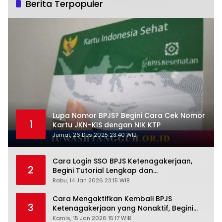
Berita Terpopuler
Lupa Nomor BPJS? Begini Cara Cek Nomor
1
Kartu JKN-KIS dengan NIK KTP
Jumat, 26 Des 2025 23:40 WIB
Cara Login SSO BPJS Ketenagakerjaan,
2
Begini Tutorial Lengkap dan
Pengertiannya
Rabu, 14 Jan 2026 23:15 WIB
Cara Mengaktifkan Kembali BPJS
3
Ketenagakerjaan yang Nonaktif, Begini
Panduan Lengkapnya
Kamis, 15 Jan 2026 15:17 WIB