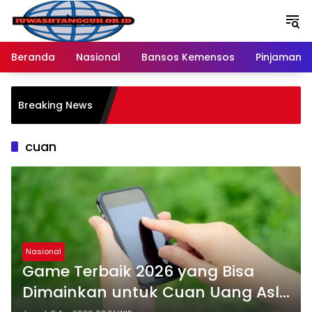
Langsung
ke
konten
Beranda
Nasional
Bansos Kemensos
Pinjaman O
P
Breaking News
M
R
cuan
Nasional
Game Terbaik 2026 yang Bisa
Dimainkan untuk Cuan Uang Asli