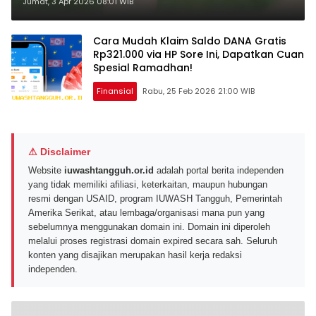
Tanpa Modal Besar dan Mudah
Jumat, 3 Apr 2026 08:01 WIB
Dijual Online
Cara Mudah Klaim Saldo DANA Gratis
Rp321.000 via HP Sore Ini, Dapatkan Cuan
Spesial Ramadhan!
Finansial
Rabu, 25 Feb 2026 21:00 WIB
⚠ Disclaimer
Website
iuwashtangguh.or.id
adalah portal berita independen
yang tidak memiliki afiliasi, keterkaitan, maupun hubungan
resmi dengan USAID, program IUWASH Tangguh, Pemerintah
Amerika Serikat, atau lembaga/organisasi mana pun yang
sebelumnya menggunakan domain ini. Domain ini diperoleh
melalui proses registrasi domain expired secara sah. Seluruh
konten yang disajikan merupakan hasil kerja redaksi
independen.