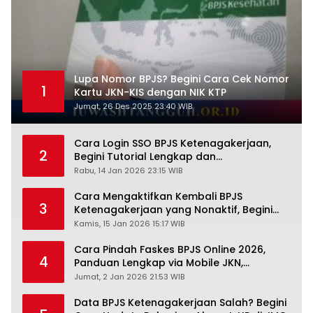
Lupa Nomor BPJS? Begini Cara Cek Nomor
1
Kartu JKN-KIS dengan NIK KTP
Jumat, 26 Des 2025 23:40 WIB
Cara Login SSO BPJS Ketenagakerjaan,
2
Begini Tutorial Lengkap dan
Pengertiannya
Rabu, 14 Jan 2026 23:15 WIB
Cara Mengaktifkan Kembali BPJS
3
Ketenagakerjaan yang Nonaktif, Begini
Panduan Lengkapnya
Kamis, 15 Jan 2026 15:17 WIB
Cara Pindah Faskes BPJS Online 2026,
4
Panduan Lengkap via Mobile JKN,
PANDAWA & Offiline Kantor Cabang
Jumat, 2 Jan 2026 21:53 WIB
Data BPJS Ketenagakerjaan Salah? Begini