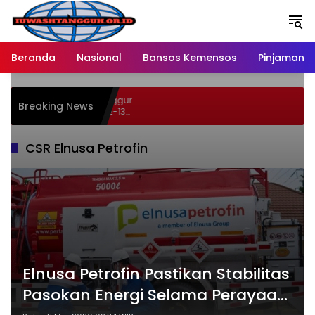
Langsung
ke
konten
Beranda
Nasional
Bansos Kemensos
Pinjaman O
 46 Persen Buah Anggur
Breaking News
ypermart Spesial 12-13
CSR Elnusa Petrofin
Elnusa Petrofin Pastikan Stabilitas
Pasokan Energi Selama Perayaan