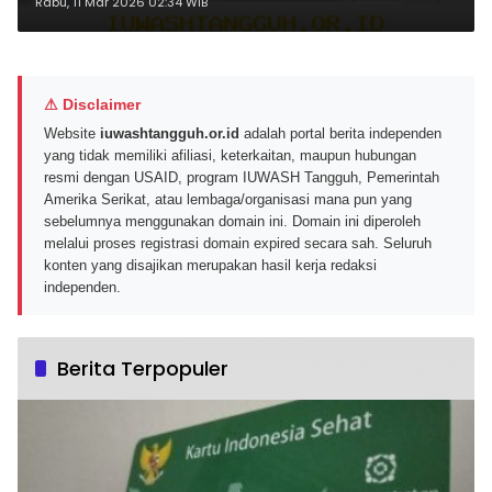
Ramadan hingga Idulfitri
Rabu, 11 Mar 2026 02:34 WIB
⚠ Disclaimer
Website
iuwashtangguh.or.id
adalah portal berita independen
yang tidak memiliki afiliasi, keterkaitan, maupun hubungan
resmi dengan USAID, program IUWASH Tangguh, Pemerintah
Amerika Serikat, atau lembaga/organisasi mana pun yang
sebelumnya menggunakan domain ini. Domain ini diperoleh
melalui proses registrasi domain expired secara sah. Seluruh
konten yang disajikan merupakan hasil kerja redaksi
independen.
Berita Terpopuler