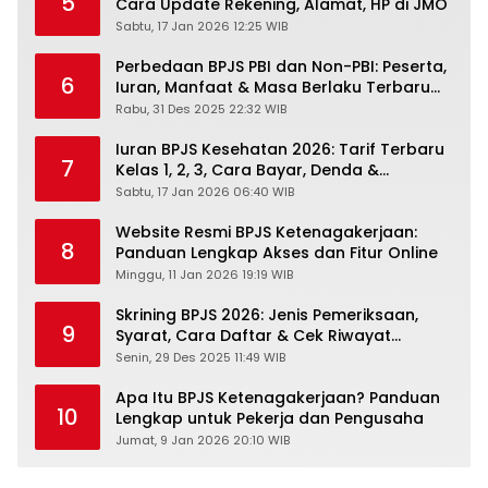
5
Cara Update Rekening, Alamat, HP di JMO
Sabtu, 17 Jan 2026 12:25 WIB
Perbedaan BPJS PBI dan Non-PBI: Peserta,
6
Iuran, Manfaat & Masa Berlaku Terbaru
2026
Rabu, 31 Des 2025 22:32 WIB
Iuran BPJS Kesehatan 2026: Tarif Terbaru
7
Kelas 1, 2, 3, Cara Bayar, Denda &
Panduan Lengkap Peserta JKN-KIS
Sabtu, 17 Jan 2026 06:40 WIB
Website Resmi BPJS Ketenagakerjaan:
8
Panduan Lengkap Akses dan Fitur Online
Minggu, 11 Jan 2026 19:19 WIB
Skrining BPJS 2026: Jenis Pemeriksaan,
9
Syarat, Cara Daftar & Cek Riwayat
Kesehatan Gratis
Senin, 29 Des 2025 11:49 WIB
Apa Itu BPJS Ketenagakerjaan? Panduan
10
Lengkap untuk Pekerja dan Pengusaha
Jumat, 9 Jan 2026 20:10 WIB