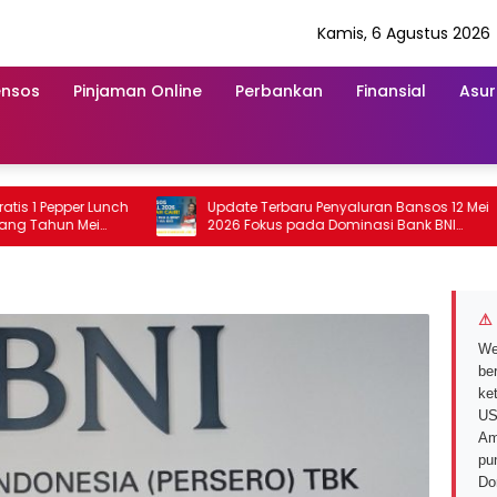
Kamis, 6 Agustus 2026
ensos
Pinjaman Online
Perbankan
Finansial
Asur
 Pepper Lunch
Update Terbaru Penyaluran Bansos 12 Mei
ahun Mei
2026 Fokus pada Dominasi Bank BNI
serta Struk BRI
⚠ 
We
ber
ke
US
Am
pu
Do