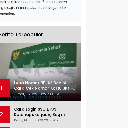
main expired secara sah. Seluruh konten
ng disajikan merupakan hasil kerja redaksi
dependen.
Berita Terpopuler
Lupa Nomor BPJS? Begini
1
Cara Cek Nomor Kartu JKN-
KIS dengan NIK KTP
Jumat, 26 Des 2025 23:40 WIB
Cara Login SSO BPJS
2
Ketenagakerjaan, Begini
Tutorial Lengkap dan
Rabu, 14 Jan 2026 23:15 WIB
Pengertiannya