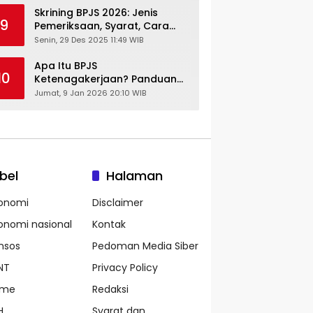
Skrining BPJS 2026: Jenis
9
Pemeriksaan, Syarat, Cara
Daftar & Cek Riwayat
Senin, 29 Des 2025 11:49 WIB
Kesehatan Gratis
Apa Itu BPJS
10
Ketenagakerjaan? Panduan
Lengkap untuk Pekerja dan
Jumat, 9 Jan 2026 20:10 WIB
Pengusaha
bel
Halaman
onomi
Disclaimer
onomi nasional
Kontak
nsos
Pedoman Media Siber
NT
Privacy Policy
ame
Redaksi
H
Syarat dan