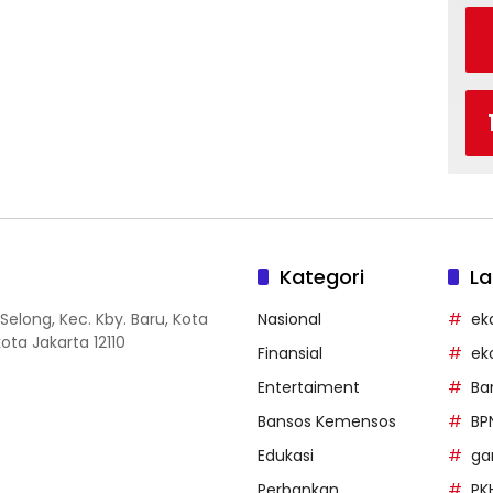
Kategori
La
Selong, Kec. Kby. Baru, Kota
Nasional
ek
ota Jakarta 12110
Finansial
ek
Entertaiment
Ba
Bansos Kemensos
BP
Edukasi
g
Perbankan
PK