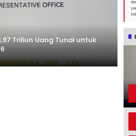
do
ya
in
,97 Triliun Uang Tunai untuk
26