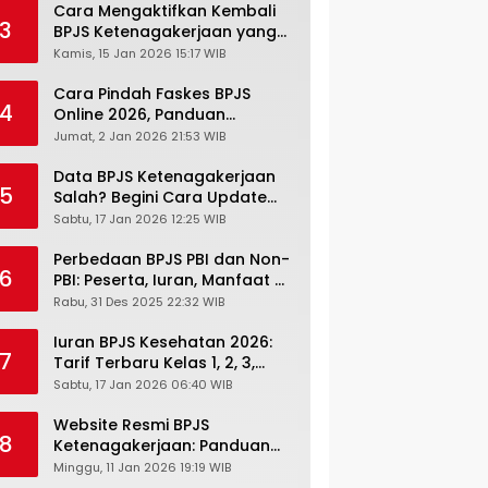
Cara Mengaktifkan Kembali
3
BPJS Ketenagakerjaan yang
Nonaktif, Begini Panduan
Kamis, 15 Jan 2026 15:17 WIB
Lengkapnya
Cara Pindah Faskes BPJS
4
Online 2026, Panduan
Lengkap via Mobile JKN,
Jumat, 2 Jan 2026 21:53 WIB
PANDAWA & Offiline Kantor
Cabang
Data BPJS Ketenagakerjaan
5
Salah? Begini Cara Update
Rekening, Alamat, HP di JMO
Sabtu, 17 Jan 2026 12:25 WIB
Perbedaan BPJS PBI dan Non-
6
PBI: Peserta, Iuran, Manfaat &
Masa Berlaku Terbaru 2026
Rabu, 31 Des 2025 22:32 WIB
Iuran BPJS Kesehatan 2026:
7
Tarif Terbaru Kelas 1, 2, 3,
Cara Bayar, Denda &
Sabtu, 17 Jan 2026 06:40 WIB
Panduan Lengkap Peserta
JKN-KIS
Website Resmi BPJS
8
Ketenagakerjaan: Panduan
Lengkap Akses dan Fitur
Minggu, 11 Jan 2026 19:19 WIB
Online