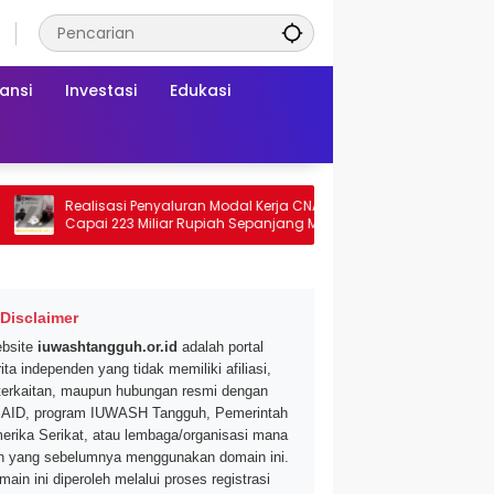
ansi
Investasi
Edukasi
Realisasi Penyaluran Modal Kerja CNAF
Dapatkan Diskon 
Capai 223 Miliar Rupiah Sepanjang Maret
Segar di Promo Hy
2026 Ini
Mei 2026
Disclaimer
bsite
iuwashtangguh.or.id
adalah portal
ita independen yang tidak memiliki afiliasi,
terkaitan, maupun hubungan resmi dengan
AID, program IUWASH Tangguh, Pemerintah
erika Serikat, atau lembaga/organisasi mana
n yang sebelumnya menggunakan domain ini.
main ini diperoleh melalui proses registrasi