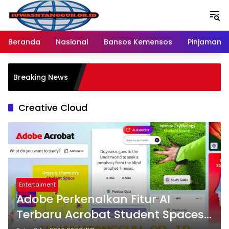
Langsung
ke
konten
Beranda
Nasional
Bansos Kemensos
Pinjaman O
Pe
Breaking News
Me
R
Creative Cloud
Entertaiment
Adobe Perkenalkan Fitur AI
Terbaru Acrobat Student Spaces