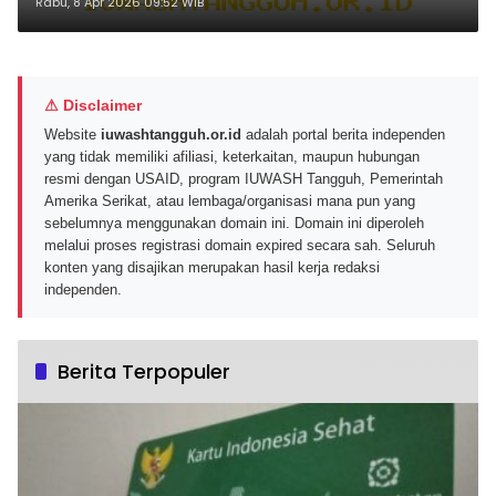
untuk Saingi Google NotebookLM
Rabu, 8 Apr 2026 09:52 WIB
Tahun 2026
⚠ Disclaimer
Website
iuwashtangguh.or.id
adalah portal berita independen
yang tidak memiliki afiliasi, keterkaitan, maupun hubungan
resmi dengan USAID, program IUWASH Tangguh, Pemerintah
Amerika Serikat, atau lembaga/organisasi mana pun yang
sebelumnya menggunakan domain ini. Domain ini diperoleh
melalui proses registrasi domain expired secara sah. Seluruh
konten yang disajikan merupakan hasil kerja redaksi
independen.
Berita Terpopuler