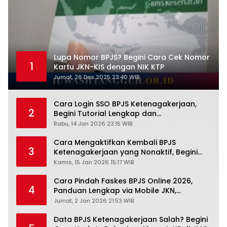
Lupa Nomor BPJS? Begini Cara Cek Nomor
1
Kartu JKN-KIS dengan NIK KTP
Jumat, 26 Des 2025 23:40 WIB
Cara Login SSO BPJS Ketenagakerjaan,
2
Begini Tutorial Lengkap dan
Pengertiannya
Rabu, 14 Jan 2026 23:15 WIB
Cara Mengaktifkan Kembali BPJS
3
Ketenagakerjaan yang Nonaktif, Begini
Panduan Lengkapnya
Kamis, 15 Jan 2026 15:17 WIB
Cara Pindah Faskes BPJS Online 2026,
4
Panduan Lengkap via Mobile JKN,
PANDAWA & Offiline Kantor Cabang
Jumat, 2 Jan 2026 21:53 WIB
Data BPJS Ketenagakerjaan Salah? Begini