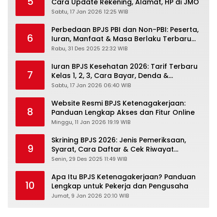
5
Cara Update Rekening, Alamat, HP di JMO
Sabtu, 17 Jan 2026 12:25 WIB
Perbedaan BPJS PBI dan Non-PBI: Peserta,
6
Iuran, Manfaat & Masa Berlaku Terbaru
2026
Rabu, 31 Des 2025 22:32 WIB
Iuran BPJS Kesehatan 2026: Tarif Terbaru
7
Kelas 1, 2, 3, Cara Bayar, Denda &
Panduan Lengkap Peserta JKN-KIS
Sabtu, 17 Jan 2026 06:40 WIB
Website Resmi BPJS Ketenagakerjaan:
8
Panduan Lengkap Akses dan Fitur Online
Minggu, 11 Jan 2026 19:19 WIB
Skrining BPJS 2026: Jenis Pemeriksaan,
9
Syarat, Cara Daftar & Cek Riwayat
Kesehatan Gratis
Senin, 29 Des 2025 11:49 WIB
Apa Itu BPJS Ketenagakerjaan? Panduan
10
Lengkap untuk Pekerja dan Pengusaha
Jumat, 9 Jan 2026 20:10 WIB