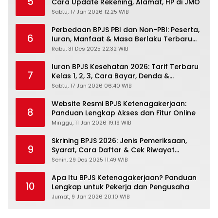
5
Cara Update Rekening, Alamat, HP di JMO
Sabtu, 17 Jan 2026 12:25 WIB
Perbedaan BPJS PBI dan Non-PBI: Peserta,
6
Iuran, Manfaat & Masa Berlaku Terbaru
2026
Rabu, 31 Des 2025 22:32 WIB
Iuran BPJS Kesehatan 2026: Tarif Terbaru
7
Kelas 1, 2, 3, Cara Bayar, Denda &
Panduan Lengkap Peserta JKN-KIS
Sabtu, 17 Jan 2026 06:40 WIB
Website Resmi BPJS Ketenagakerjaan:
8
Panduan Lengkap Akses dan Fitur Online
Minggu, 11 Jan 2026 19:19 WIB
Skrining BPJS 2026: Jenis Pemeriksaan,
9
Syarat, Cara Daftar & Cek Riwayat
Kesehatan Gratis
Senin, 29 Des 2025 11:49 WIB
Apa Itu BPJS Ketenagakerjaan? Panduan
10
Lengkap untuk Pekerja dan Pengusaha
Jumat, 9 Jan 2026 20:10 WIB