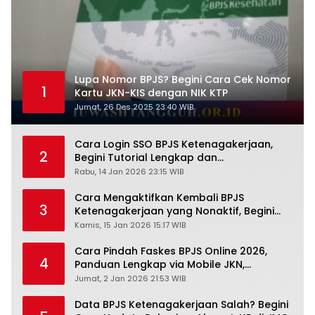
Lupa Nomor BPJS? Begini Cara Cek Nomor
1
Kartu JKN-KIS dengan NIK KTP
Jumat, 26 Des 2025 23:40 WIB
Cara Login SSO BPJS Ketenagakerjaan,
2
Begini Tutorial Lengkap dan
Pengertiannya
Rabu, 14 Jan 2026 23:15 WIB
Cara Mengaktifkan Kembali BPJS
3
Ketenagakerjaan yang Nonaktif, Begini
Panduan Lengkapnya
Kamis, 15 Jan 2026 15:17 WIB
Cara Pindah Faskes BPJS Online 2026,
4
Panduan Lengkap via Mobile JKN,
PANDAWA & Offiline Kantor Cabang
Jumat, 2 Jan 2026 21:53 WIB
Data BPJS Ketenagakerjaan Salah? Begini