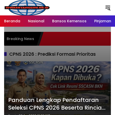
Langsung
ke
konten
Beranda
Nasional
Bansos Kemensos
Pinjaman O
P
Breaking News
M
R
CPNS 2026 : Prediksi Formasi Prioritas
Panduan Lengkap Pendaftaran
Seleksi CPNS 2026 Beserta Rincian