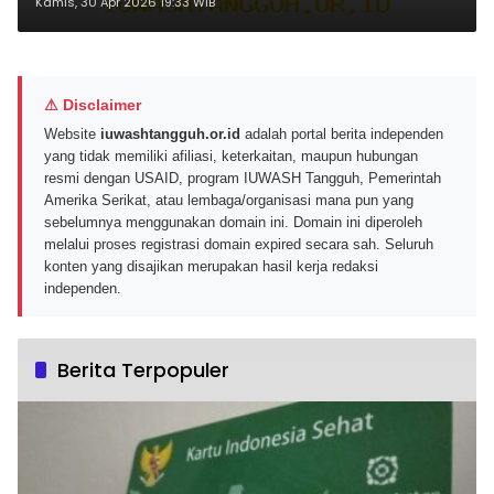
Formasi dan Syarat Mutlak
Kamis, 30 Apr 2026 19:33 WIB
⚠ Disclaimer
Website
iuwashtangguh.or.id
adalah portal berita independen
yang tidak memiliki afiliasi, keterkaitan, maupun hubungan
resmi dengan USAID, program IUWASH Tangguh, Pemerintah
Amerika Serikat, atau lembaga/organisasi mana pun yang
sebelumnya menggunakan domain ini. Domain ini diperoleh
melalui proses registrasi domain expired secara sah. Seluruh
konten yang disajikan merupakan hasil kerja redaksi
independen.
Berita Terpopuler