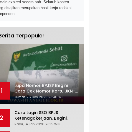
main expired secara sah. Seluruh konten
ng disajikan merupakan hasil kerja redaksi
dependen.
Berita Terpopuler
Lupa Nomor BPJS? Begini
1
Cara Cek Nomor Kartu JKN-
KIS dengan NIK KTP
Jumat, 26 Des 2025 23:40 WIB
Cara Login SSO BPJS
2
Ketenagakerjaan, Begini
Tutorial Lengkap dan
Rabu, 14 Jan 2026 23:15 WIB
Pengertiannya