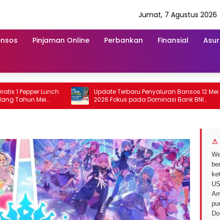
Jumat, 7 Agustus 2026
ensos
Pinjaman Online
Perbankan
Finansial
Asur
 Pepper Lunch
Update Terbaru Penyaluran Bansos 12 Mei
hun Mei
2026 Fokus pada Dominasi Bank BNI
serta Struk BRI
⚠ 
We
ber
ke
US
Am
pu
Do