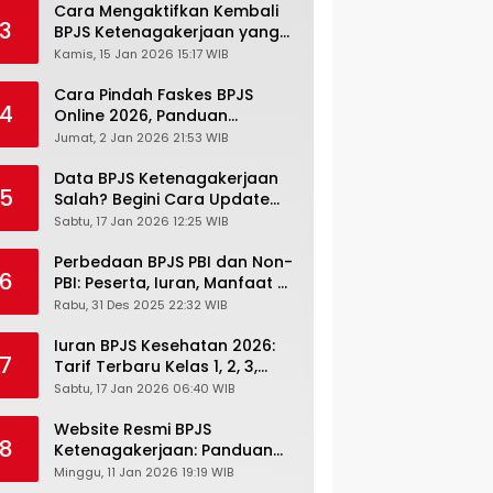
Cara Mengaktifkan Kembali
3
BPJS Ketenagakerjaan yang
Nonaktif, Begini Panduan
Kamis, 15 Jan 2026 15:17 WIB
Lengkapnya
Cara Pindah Faskes BPJS
4
Online 2026, Panduan
Lengkap via Mobile JKN,
Jumat, 2 Jan 2026 21:53 WIB
PANDAWA & Offiline Kantor
Cabang
Data BPJS Ketenagakerjaan
5
Salah? Begini Cara Update
Rekening, Alamat, HP di JMO
Sabtu, 17 Jan 2026 12:25 WIB
Perbedaan BPJS PBI dan Non-
6
PBI: Peserta, Iuran, Manfaat &
Masa Berlaku Terbaru 2026
Rabu, 31 Des 2025 22:32 WIB
Iuran BPJS Kesehatan 2026:
7
Tarif Terbaru Kelas 1, 2, 3,
Cara Bayar, Denda &
Sabtu, 17 Jan 2026 06:40 WIB
Panduan Lengkap Peserta
JKN-KIS
Website Resmi BPJS
8
Ketenagakerjaan: Panduan
Lengkap Akses dan Fitur
Minggu, 11 Jan 2026 19:19 WIB
Online