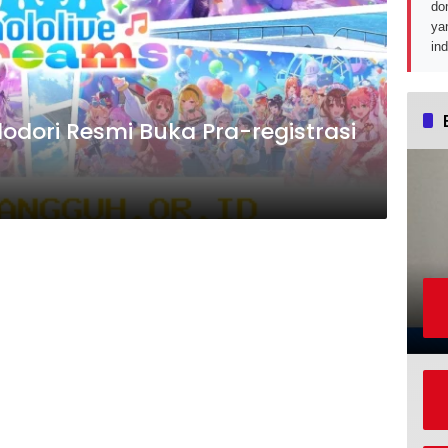
do
ya
in
odori Resmi Buka Pra-registrasi