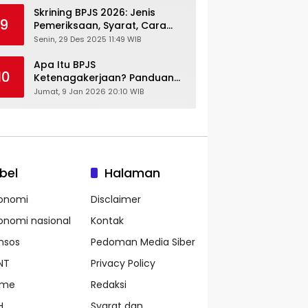
Skrining BPJS 2026: Jenis
9
Pemeriksaan, Syarat, Cara
Daftar & Cek Riwayat
Senin, 29 Des 2025 11:49 WIB
Kesehatan Gratis
Apa Itu BPJS
10
Ketenagakerjaan? Panduan
Lengkap untuk Pekerja dan
Jumat, 9 Jan 2026 20:10 WIB
Pengusaha
bel
Halaman
onomi
Disclaimer
onomi nasional
Kontak
nsos
Pedoman Media Siber
NT
Privacy Policy
ame
Redaksi
H
Syarat dan