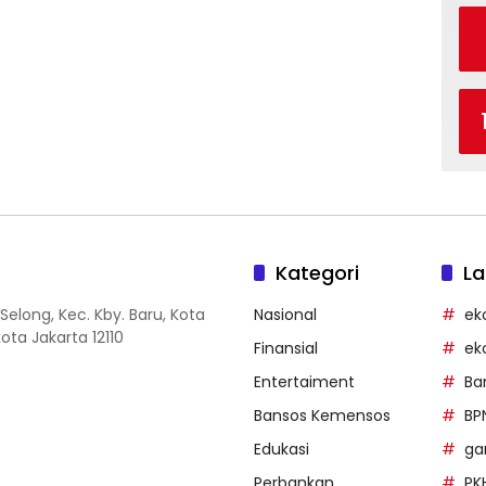
Kategori
La
Selong, Kec. Kby. Baru, Kota
Nasional
ek
ota Jakarta 12110
Finansial
ek
Entertaiment
Ba
Bansos Kemensos
BP
Edukasi
g
Perbankan
PK