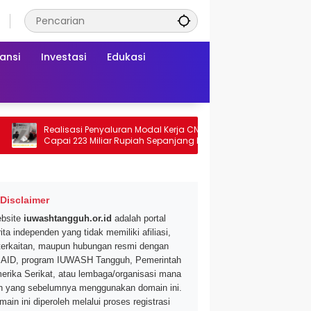
ansi
Investasi
Edukasi
Realisasi Penyaluran Modal Kerja CNAF
Dapatkan Diskon 
Capai 223 Miliar Rupiah Sepanjang Maret
Segar di Promo Hy
2026 Ini
Mei 2026
Disclaimer
bsite
iuwashtangguh.or.id
adalah portal
ita independen yang tidak memiliki afiliasi,
terkaitan, maupun hubungan resmi dengan
AID, program IUWASH Tangguh, Pemerintah
erika Serikat, atau lembaga/organisasi mana
n yang sebelumnya menggunakan domain ini.
main ini diperoleh melalui proses registrasi