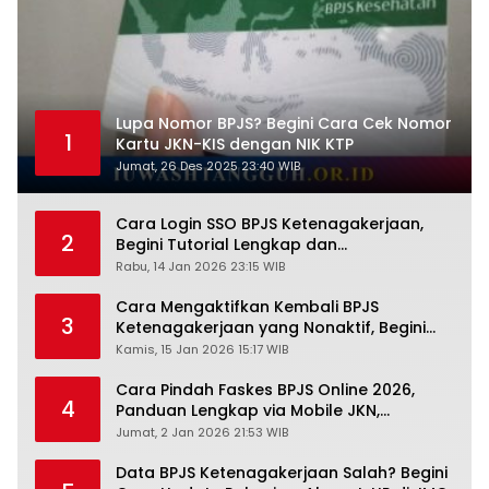
Lupa Nomor BPJS? Begini Cara Cek Nomor
1
Kartu JKN-KIS dengan NIK KTP
Jumat, 26 Des 2025 23:40 WIB
Cara Login SSO BPJS Ketenagakerjaan,
2
Begini Tutorial Lengkap dan
Pengertiannya
Rabu, 14 Jan 2026 23:15 WIB
Cara Mengaktifkan Kembali BPJS
3
Ketenagakerjaan yang Nonaktif, Begini
Panduan Lengkapnya
Kamis, 15 Jan 2026 15:17 WIB
Cara Pindah Faskes BPJS Online 2026,
4
Panduan Lengkap via Mobile JKN,
PANDAWA & Offiline Kantor Cabang
Jumat, 2 Jan 2026 21:53 WIB
Data BPJS Ketenagakerjaan Salah? Begini