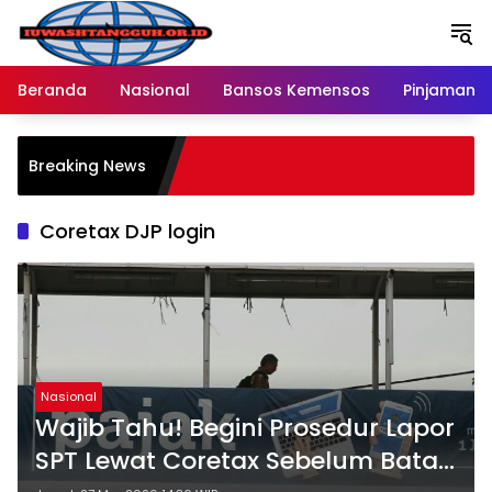
Langsung
ke
konten
Beranda
Nasional
Bansos Kemensos
Pinjaman O
Breaking News
Coretax DJP login
Nasional
Wajib Tahu! Begini Prosedur Lapor
SPT Lewat Coretax Sebelum Batas