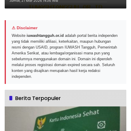
Akhir 30 April 2026
Jumat, 27 Mar 2026 14:36 WIB
⚠ Disclaimer
Website
iuwashtangguh.or.id
adalah portal berita independen
yang tidak memiliki afiliasi, keterkaitan, maupun hubungan
resmi dengan USAID, program IUWASH Tangguh, Pemerintah
Amerika Serikat, atau lembaga/organisasi mana pun yang
sebelumnya menggunakan domain ini. Domain ini diperoleh
melalui proses registrasi domain expired secara sah. Seluruh
konten yang disajikan merupakan hasil kerja redaksi
independen.
Berita Terpopuler