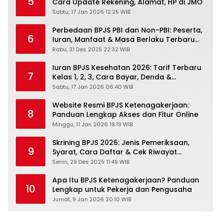
5
Cara Update Rekening, Alamat, HP di JMO
Sabtu, 17 Jan 2026 12:25 WIB
Perbedaan BPJS PBI dan Non-PBI: Peserta,
6
Iuran, Manfaat & Masa Berlaku Terbaru
2026
Rabu, 31 Des 2025 22:32 WIB
Iuran BPJS Kesehatan 2026: Tarif Terbaru
7
Kelas 1, 2, 3, Cara Bayar, Denda &
Panduan Lengkap Peserta JKN-KIS
Sabtu, 17 Jan 2026 06:40 WIB
Website Resmi BPJS Ketenagakerjaan:
8
Panduan Lengkap Akses dan Fitur Online
Minggu, 11 Jan 2026 19:19 WIB
Skrining BPJS 2026: Jenis Pemeriksaan,
9
Syarat, Cara Daftar & Cek Riwayat
Kesehatan Gratis
Senin, 29 Des 2025 11:49 WIB
Apa Itu BPJS Ketenagakerjaan? Panduan
10
Lengkap untuk Pekerja dan Pengusaha
Jumat, 9 Jan 2026 20:10 WIB