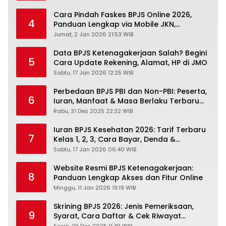
Cara Pindah Faskes BPJS Online 2026,
4
Panduan Lengkap via Mobile JKN,
PANDAWA & Offiline Kantor Cabang
Jumat, 2 Jan 2026 21:53 WIB
Data BPJS Ketenagakerjaan Salah? Begini
5
Cara Update Rekening, Alamat, HP di JMO
Sabtu, 17 Jan 2026 12:25 WIB
Perbedaan BPJS PBI dan Non-PBI: Peserta,
6
Iuran, Manfaat & Masa Berlaku Terbaru
2026
Rabu, 31 Des 2025 22:32 WIB
Iuran BPJS Kesehatan 2026: Tarif Terbaru
7
Kelas 1, 2, 3, Cara Bayar, Denda &
Panduan Lengkap Peserta JKN-KIS
Sabtu, 17 Jan 2026 06:40 WIB
Website Resmi BPJS Ketenagakerjaan:
8
Panduan Lengkap Akses dan Fitur Online
Minggu, 11 Jan 2026 19:19 WIB
Skrining BPJS 2026: Jenis Pemeriksaan,
9
Syarat, Cara Daftar & Cek Riwayat
Kesehatan Gratis