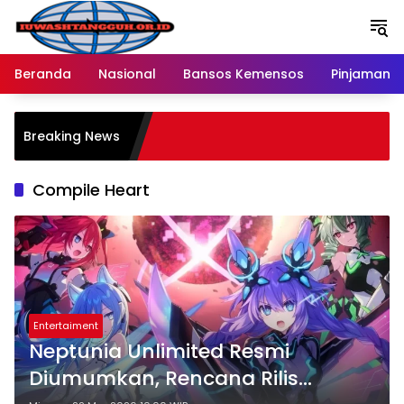
Langsung
ke
konten
Beranda
Nasional
Bansos Kemensos
Pinjaman O
P
Breaking News
M
R
Compile Heart
Entertaiment
Neptunia Unlimited Resmi
Diumumkan, Rencana Rilis