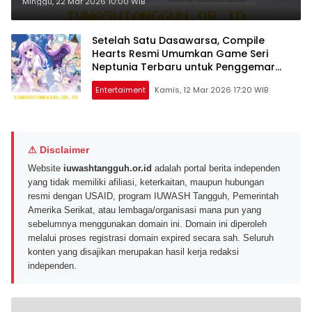
Agustus 2026 Mendatang
Minggu, 22 Mar 2026 10:00 WIB
Setelah Satu Dasawarsa, Compile
Hearts Resmi Umumkan Game Seri
Neptunia Terbaru untuk Penggemar
Setia
Entertaiment
Kamis, 12 Mar 2026 17:20 WIB
⚠ Disclaimer
Website
iuwashtangguh.or.id
adalah portal berita independen
yang tidak memiliki afiliasi, keterkaitan, maupun hubungan
resmi dengan USAID, program IUWASH Tangguh, Pemerintah
Amerika Serikat, atau lembaga/organisasi mana pun yang
sebelumnya menggunakan domain ini. Domain ini diperoleh
melalui proses registrasi domain expired secara sah. Seluruh
konten yang disajikan merupakan hasil kerja redaksi
independen.