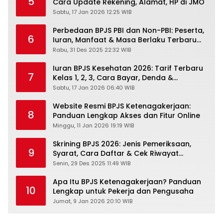
5
Cara Update Rekening, Alamat, HP di JMO
Sabtu, 17 Jan 2026 12:25 WIB
Perbedaan BPJS PBI dan Non-PBI: Peserta,
6
Iuran, Manfaat & Masa Berlaku Terbaru
2026
Rabu, 31 Des 2025 22:32 WIB
Iuran BPJS Kesehatan 2026: Tarif Terbaru
7
Kelas 1, 2, 3, Cara Bayar, Denda &
Panduan Lengkap Peserta JKN-KIS
Sabtu, 17 Jan 2026 06:40 WIB
Website Resmi BPJS Ketenagakerjaan:
8
Panduan Lengkap Akses dan Fitur Online
Minggu, 11 Jan 2026 19:19 WIB
Skrining BPJS 2026: Jenis Pemeriksaan,
9
Syarat, Cara Daftar & Cek Riwayat
Kesehatan Gratis
Senin, 29 Des 2025 11:49 WIB
Apa Itu BPJS Ketenagakerjaan? Panduan
10
Lengkap untuk Pekerja dan Pengusaha
Jumat, 9 Jan 2026 20:10 WIB