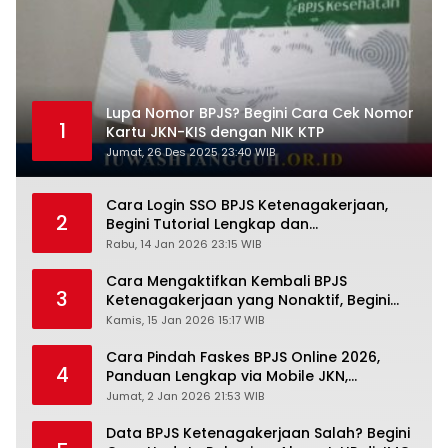
Lupa Nomor BPJS? Begini Cara Cek Nomor
1
Kartu JKN-KIS dengan NIK KTP
Jumat, 26 Des 2025 23:40 WIB
Cara Login SSO BPJS Ketenagakerjaan,
2
Begini Tutorial Lengkap dan
Pengertiannya
Rabu, 14 Jan 2026 23:15 WIB
Cara Mengaktifkan Kembali BPJS
3
Ketenagakerjaan yang Nonaktif, Begini
Panduan Lengkapnya
Kamis, 15 Jan 2026 15:17 WIB
Cara Pindah Faskes BPJS Online 2026,
4
Panduan Lengkap via Mobile JKN,
PANDAWA & Offiline Kantor Cabang
Jumat, 2 Jan 2026 21:53 WIB
Data BPJS Ketenagakerjaan Salah? Begini