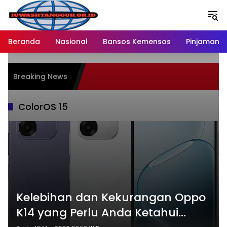
Langsung
ke
konten
Beranda
Nasional
Bansos Kemensos
Pinjaman O
Breaking News
ColorOS 15
Kelebihan dan Kekurangan Oppo
K14 yang Perlu Anda Ketahui