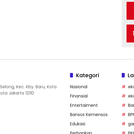
Kategori
La
Selong, Kec. Kby. Baru, Kota
Nasional
ek
ota Jakarta 12110
Finansial
ek
Entertaiment
Ba
Bansos Kemensos
BP
Edukasi
g
Perbankan
PK