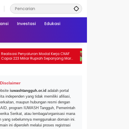
ansi
Investasi
Edukasi
asi Penyaluran Modal Kerja CNAF
Dapatkan Diskon 46 Persen
223 Miliar Rupiah Sepanjang Maret
Segar di Promo Hypermart S
i
Mei 2026
Disclaimer
bsite
iuwashtangguh.or.id
adalah portal
ita independen yang tidak memiliki afiliasi,
terkaitan, maupun hubungan resmi dengan
AID, program IUWASH Tangguh, Pemerintah
erika Serikat, atau lembaga/organisasi mana
n yang sebelumnya menggunakan domain ini.
main ini diperoleh melalui proses registrasi