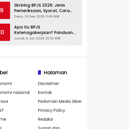
Skrining BPJS 2026: Jenis
9
Pemeriksaan, Syarat, Cara
Daftar & Cek Riwayat
Senin, 29 Des 2025 11:49 WIB
Kesehatan Gratis
Apa Itu BPJS
10
Ketenagakerjaan? Panduan
Lengkap untuk Pekerja dan
Jumat, 9 Jan 2026 20:10 WIB
Pengusaha
bel
Halaman
onomi
Disclaimer
onomi nasional
Kontak
nsos
Pedoman Media Siber
NT
Privacy Policy
ame
Redaksi
H
Syarat dan