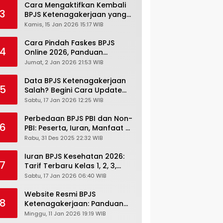
Cara Mengaktifkan Kembali
3
BPJS Ketenagakerjaan yang
Nonaktif, Begini Panduan
Kamis, 15 Jan 2026 15:17 WIB
Lengkapnya
Cara Pindah Faskes BPJS
4
Online 2026, Panduan
Lengkap via Mobile JKN,
Jumat, 2 Jan 2026 21:53 WIB
PANDAWA & Offiline Kantor
Cabang
Data BPJS Ketenagakerjaan
5
Salah? Begini Cara Update
Rekening, Alamat, HP di JMO
Sabtu, 17 Jan 2026 12:25 WIB
Perbedaan BPJS PBI dan Non-
6
PBI: Peserta, Iuran, Manfaat &
Masa Berlaku Terbaru 2026
Rabu, 31 Des 2025 22:32 WIB
Iuran BPJS Kesehatan 2026:
7
Tarif Terbaru Kelas 1, 2, 3,
Cara Bayar, Denda &
Sabtu, 17 Jan 2026 06:40 WIB
Panduan Lengkap Peserta
JKN-KIS
Website Resmi BPJS
8
Ketenagakerjaan: Panduan
Lengkap Akses dan Fitur
Minggu, 11 Jan 2026 19:19 WIB
Online