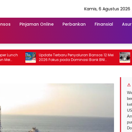
Kamis, 6 Agustus 2026
ensos
Pinjaman Online
Perbankan
Finansial
Asur
nch
Update Terbaru Penyaluran Bansos 12 Mei
Realis
2026 Fokus pada Dominasi Bank BNI
Capai 
serta Struk BRI
2026 In
⚠ 
We
ber
ke
US
Am
pu
Do