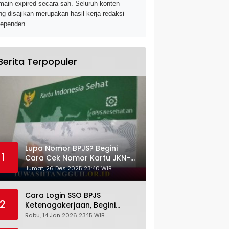
main expired secara sah. Seluruh konten
ng disajikan merupakan hasil kerja redaksi
dependen.
Berita Terpopuler
Lupa Nomor BPJS? Begini
1
Cara Cek Nomor Kartu JKN-
KIS dengan NIK KTP
Jumat, 26 Des 2025 23:40 WIB
Cara Login SSO BPJS
2
Ketenagakerjaan, Begini
Tutorial Lengkap dan
Rabu, 14 Jan 2026 23:15 WIB
Pengertiannya