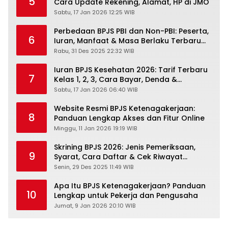
5
Cara Update Rekening, Alamat, HP di JMO
Sabtu, 17 Jan 2026 12:25 WIB
Perbedaan BPJS PBI dan Non-PBI: Peserta,
6
Iuran, Manfaat & Masa Berlaku Terbaru
2026
Rabu, 31 Des 2025 22:32 WIB
Iuran BPJS Kesehatan 2026: Tarif Terbaru
7
Kelas 1, 2, 3, Cara Bayar, Denda &
Panduan Lengkap Peserta JKN-KIS
Sabtu, 17 Jan 2026 06:40 WIB
Website Resmi BPJS Ketenagakerjaan:
8
Panduan Lengkap Akses dan Fitur Online
Minggu, 11 Jan 2026 19:19 WIB
Skrining BPJS 2026: Jenis Pemeriksaan,
9
Syarat, Cara Daftar & Cek Riwayat
Kesehatan Gratis
Senin, 29 Des 2025 11:49 WIB
Apa Itu BPJS Ketenagakerjaan? Panduan
10
Lengkap untuk Pekerja dan Pengusaha
Jumat, 9 Jan 2026 20:10 WIB