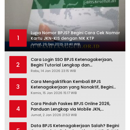
Lupa Nomor BPJS? Begini Cara Cek Nomor
1
Kartu JKN-KIS dengan NIK KTP
Jumat, 26 Des 2025 23:40 WIB
Cara Login SSO BPJS Ketenagakerjaan,
2
Begini Tutorial Lengkap dan
Pengertiannya
Rabu, 14 Jan 2026 23:15 WIB
Cara Mengaktifkan Kembali BPJS
3
Ketenagakerjaan yang Nonaktif, Begini
Panduan Lengkapnya
Kamis, 15 Jan 2026 15:17 WIB
Cara Pindah Faskes BPJS Online 2026,
4
Panduan Lengkap via Mobile JKN,
PANDAWA & Offiline Kantor Cabang
Jumat, 2 Jan 2026 21:53 WIB
Data BPJS Ketenagakerjaan Salah? Begini