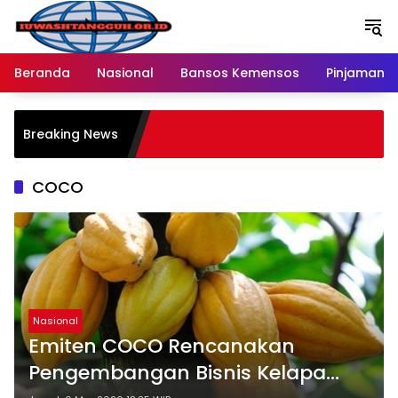
Langsung
ke
konten
Beranda
Nasional
Bansos Kemensos
Pinjaman O
P
Breaking News
M
R
COCO
Nasional
Emiten COCO Rencanakan
Pengembangan Bisnis Kelapa