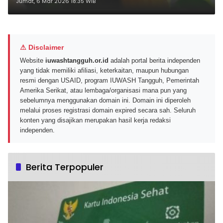
Sawit Menuju Pasar Global
Jumat, 6 Mar 2026 18:35 WIB
⚠ Disclaimer
Website
iuwashtangguh.or.id
adalah portal berita independen
yang tidak memiliki afiliasi, keterkaitan, maupun hubungan
resmi dengan USAID, program IUWASH Tangguh, Pemerintah
Amerika Serikat, atau lembaga/organisasi mana pun yang
sebelumnya menggunakan domain ini. Domain ini diperoleh
melalui proses registrasi domain expired secara sah. Seluruh
konten yang disajikan merupakan hasil kerja redaksi
independen.
Berita Terpopuler