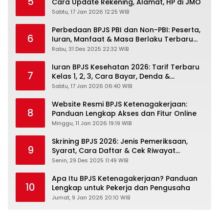
5
Cara Update Rekening, Alamat, HP di JMO
Sabtu, 17 Jan 2026 12:25 WIB
Perbedaan BPJS PBI dan Non-PBI: Peserta,
6
Iuran, Manfaat & Masa Berlaku Terbaru
2026
Rabu, 31 Des 2025 22:32 WIB
Iuran BPJS Kesehatan 2026: Tarif Terbaru
7
Kelas 1, 2, 3, Cara Bayar, Denda &
Panduan Lengkap Peserta JKN-KIS
Sabtu, 17 Jan 2026 06:40 WIB
Website Resmi BPJS Ketenagakerjaan:
8
Panduan Lengkap Akses dan Fitur Online
Minggu, 11 Jan 2026 19:19 WIB
Skrining BPJS 2026: Jenis Pemeriksaan,
9
Syarat, Cara Daftar & Cek Riwayat
Kesehatan Gratis
Senin, 29 Des 2025 11:49 WIB
Apa Itu BPJS Ketenagakerjaan? Panduan
10
Lengkap untuk Pekerja dan Pengusaha
Jumat, 9 Jan 2026 20:10 WIB