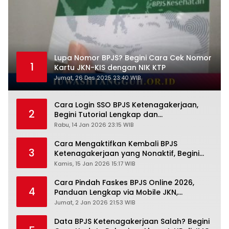
Lupa Nomor BPJS? Begini Cara Cek Nomor
1
Kartu JKN-KIS dengan NIK KTP
Jumat, 26 Des 2025 23:40 WIB
Cara Login SSO BPJS Ketenagakerjaan,
2
Begini Tutorial Lengkap dan
Pengertiannya
Rabu, 14 Jan 2026 23:15 WIB
Cara Mengaktifkan Kembali BPJS
3
Ketenagakerjaan yang Nonaktif, Begini
Panduan Lengkapnya
Kamis, 15 Jan 2026 15:17 WIB
Cara Pindah Faskes BPJS Online 2026,
4
Panduan Lengkap via Mobile JKN,
PANDAWA & Offiline Kantor Cabang
Jumat, 2 Jan 2026 21:53 WIB
Data BPJS Ketenagakerjaan Salah? Begini