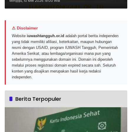
Kualitas Layanan Utama
Minggu, 10 Mei 2026 19:00 WIB
⚠ Disclaimer
Website
iuwashtangguh.or.id
adalah portal berita independen
yang tidak memiliki afiliasi, keterkaitan, maupun hubungan
resmi dengan USAID, program IUWASH Tangguh, Pemerintah
Amerika Serikat, atau lembaga/organisasi mana pun yang
sebelumnya menggunakan domain ini. Domain ini diperoleh
melalui proses registrasi domain expired secara sah. Seluruh
konten yang disajikan merupakan hasil kerja redaksi
independen.
Berita Terpopuler