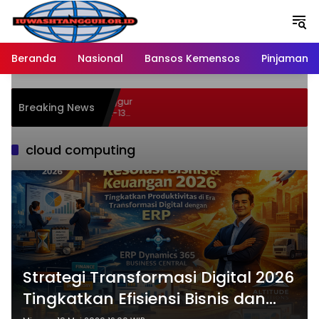
Langsung
ke
konten
Beranda
Nasional
Bansos Kemensos
Pinjaman O
 46 Persen Buah Anggur
Breaking News
ypermart Spesial 12-13
cloud computing
Strategi Transformasi Digital 2026
Tingkatkan Efisiensi Bisnis dan