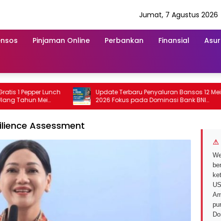
Jumat, 7 Agustus 2026
ensos
Pinjaman Online
Perbankan
Finansial
Asur
1 Pepper Lunch
Update Terbaru Penyaluran Bansos 12 Mei
Tahun Mei
2026 Fokus pada Dominasi Bank BNI
serta Struk BRI
silience Assessment
⚠ 
We
ber
ke
US
Am
pu
Do