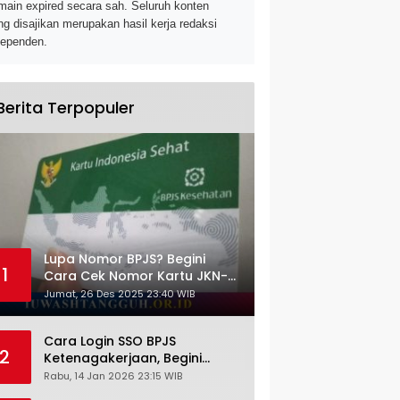
main expired secara sah. Seluruh konten
ng disajikan merupakan hasil kerja redaksi
dependen.
Berita Terpopuler
Lupa Nomor BPJS? Begini
1
Cara Cek Nomor Kartu JKN-
KIS dengan NIK KTP
Jumat, 26 Des 2025 23:40 WIB
Cara Login SSO BPJS
2
Ketenagakerjaan, Begini
Tutorial Lengkap dan
Rabu, 14 Jan 2026 23:15 WIB
Pengertiannya