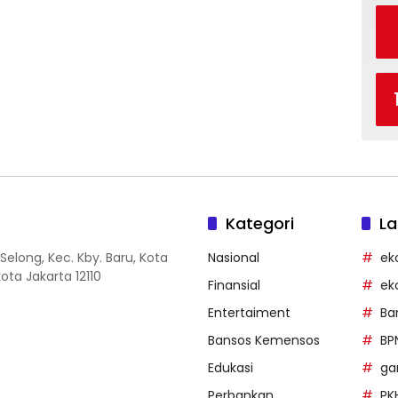
Kategori
La
Selong, Kec. Kby. Baru, Kota
Nasional
ek
ota Jakarta 12110
Finansial
ek
Entertaiment
Ba
Bansos Kemensos
BP
Edukasi
g
Perbankan
PK