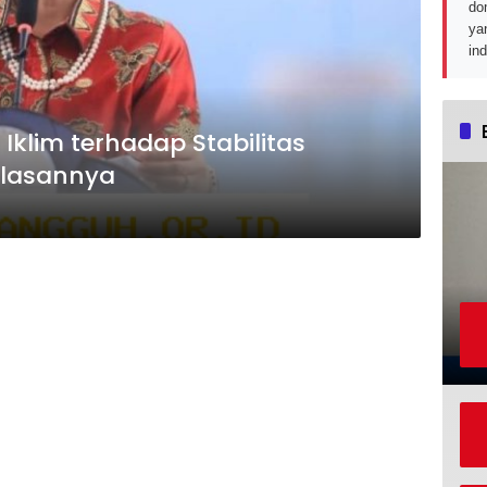
do
ya
in
klim terhadap Stabilitas
elasannya