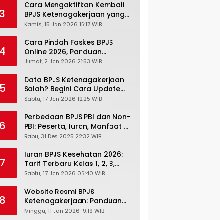
Cara Mengaktifkan Kembali
3
BPJS Ketenagakerjaan yang
Nonaktif, Begini Panduan
Kamis, 15 Jan 2026 15:17 WIB
Lengkapnya
Cara Pindah Faskes BPJS
4
Online 2026, Panduan
Lengkap via Mobile JKN,
Jumat, 2 Jan 2026 21:53 WIB
PANDAWA & Offiline Kantor
Cabang
Data BPJS Ketenagakerjaan
5
Salah? Begini Cara Update
Rekening, Alamat, HP di JMO
Sabtu, 17 Jan 2026 12:25 WIB
Perbedaan BPJS PBI dan Non-
6
PBI: Peserta, Iuran, Manfaat &
Masa Berlaku Terbaru 2026
Rabu, 31 Des 2025 22:32 WIB
Iuran BPJS Kesehatan 2026:
7
Tarif Terbaru Kelas 1, 2, 3,
Cara Bayar, Denda &
Sabtu, 17 Jan 2026 06:40 WIB
Panduan Lengkap Peserta
JKN-KIS
Website Resmi BPJS
8
Ketenagakerjaan: Panduan
Lengkap Akses dan Fitur
Minggu, 11 Jan 2026 19:19 WIB
Online