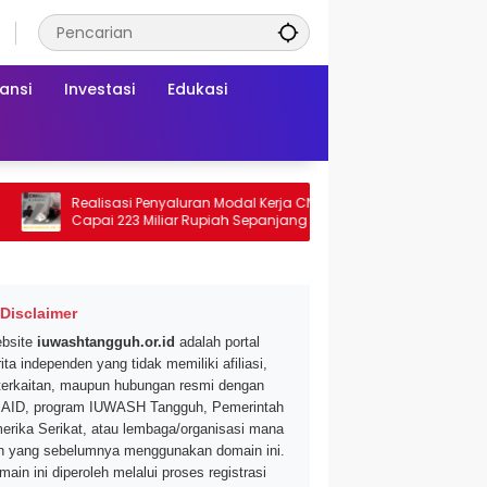
ansi
Investasi
Edukasi
Realisasi Penyaluran Modal Kerja CNAF
Dapatkan Diskon
Capai 223 Miliar Rupiah Sepanjang Maret
Segar di Promo H
2026 Ini
Mei 2026
Disclaimer
bsite
iuwashtangguh.or.id
adalah portal
ita independen yang tidak memiliki afiliasi,
terkaitan, maupun hubungan resmi dengan
AID, program IUWASH Tangguh, Pemerintah
erika Serikat, atau lembaga/organisasi mana
n yang sebelumnya menggunakan domain ini.
main ini diperoleh melalui proses registrasi