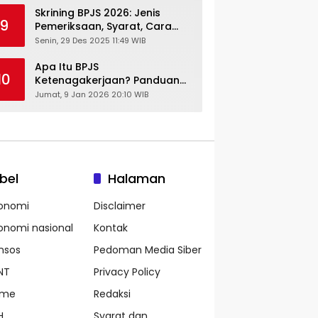
Skrining BPJS 2026: Jenis
9
Pemeriksaan, Syarat, Cara
Daftar & Cek Riwayat
Senin, 29 Des 2025 11:49 WIB
Kesehatan Gratis
Apa Itu BPJS
10
Ketenagakerjaan? Panduan
Lengkap untuk Pekerja dan
Jumat, 9 Jan 2026 20:10 WIB
Pengusaha
bel
Halaman
onomi
Disclaimer
onomi nasional
Kontak
nsos
Pedoman Media Siber
NT
Privacy Policy
ame
Redaksi
H
Syarat dan