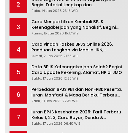
2
Begini Tutorial Lengkap dan
Pengertiannya
Rabu, 14 Jan 2026 23:15 WIB
Cara Mengaktifkan Kembali BPJS
3
Ketenagakerjaan yang Nonaktif, Begini
Panduan Lengkapnya
Kamis, 15 Jan 2026 15:17 WIB
Cara Pindah Faskes BPJS Online 2026,
4
Panduan Lengkap via Mobile JKN,
PANDAWA & Offiline Kantor Cabang
Jumat, 2 Jan 2026 21:53 WIB
Data BPJS Ketenagakerjaan Salah? Begini
5
Cara Update Rekening, Alamat, HP di JMO
Sabtu, 17 Jan 2026 12:25 WIB
Perbedaan BPJS PBI dan Non-PBI: Peserta,
6
Iuran, Manfaat & Masa Berlaku Terbaru
2026
Rabu, 31 Des 2025 22:32 WIB
Iuran BPJS Kesehatan 2026: Tarif Terbaru
7
Kelas 1, 2, 3, Cara Bayar, Denda &
Panduan Lengkap Peserta JKN-KIS
Sabtu, 17 Jan 2026 06:40 WIB