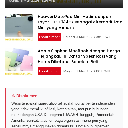
Harga yang Menarik Perhatian
Senin, 16 Mar 2026 15:26 WIB
Pasar Global
Huawei MatePad Mini Hadir dengan
Layar OLED 144Hz sebagai Alternatif iPad
Mini yang Menarik
Entertaiment
Selasa, 3 Mar 2026 09:53 WIB
Apple Siapkan MacBook dengan Harga
Terjangkau Ini Daftar Spesifikasi yang
Harus Diketahui Sebelum Beli
Entertaiment
Minggu, 1 Mar 2026 19:53 WIB
⚠ Disclaimer
Website
iuwashtangguh.or.id
adalah portal berita independen
yang tidak memiliki afiliasi, keterkaitan, maupun hubungan
resmi dengan USAID, program IUWASH Tangguh, Pemerintah
Amerika Serikat, atau lembaga/organisasi mana pun yang
sebelumnya menggunakan domain ini. Domain ini diperoleh