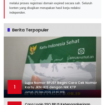
melalui proses registrasi domain expired secara sah. Seluruh
konten yang disajikan merupakan hasil kerja redaksi
independen.
Berita Terpopuler
Lupa Nomor BPJS? Begini Cara Cek Nomor
1
Kartu JKN-KIS dengan NIK KTP
Jumat, 26 Des 2025 23:40 WIB
Cara Login SSO BPJS Ketenagakerjaan,