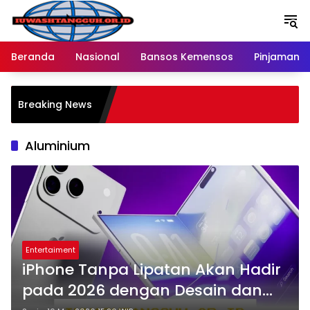
Langsung
ke
konten
Beranda
Nasional
Bansos Kemensos
Pinjaman O
P
Breaking News
M
R
Aluminium
Entertaiment
iPhone Tanpa Lipatan Akan Hadir
pada 2026 dengan Desain dan