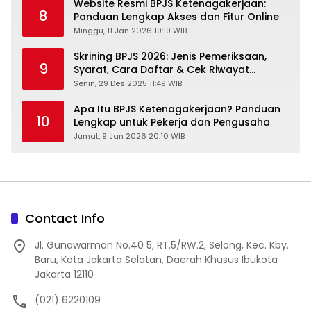
Website Resmi BPJS Ketenagakerjaan:
8
Panduan Lengkap Akses dan Fitur Online
Minggu, 11 Jan 2026 19:19 WIB
Skrining BPJS 2026: Jenis Pemeriksaan,
9
Syarat, Cara Daftar & Cek Riwayat
Kesehatan Gratis
Senin, 29 Des 2025 11:49 WIB
Apa Itu BPJS Ketenagakerjaan? Panduan
10
Lengkap untuk Pekerja dan Pengusaha
Jumat, 9 Jan 2026 20:10 WIB
Contact Info
Jl. Gunawarman No.40 5, RT.5/RW.2, Selong, Kec. Kby.
Baru, Kota Jakarta Selatan, Daerah Khusus Ibukota
Jakarta 12110
(021) 6220109