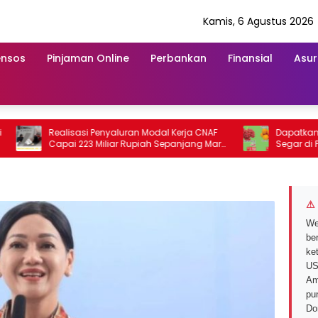
Kamis, 6 Agustus 2026
ensos
Pinjaman Online
Perbankan
Finansial
Asur
Realisasi Penyaluran Modal Kerja CNAF
Dapatkan Disk
Capai 223 Miliar Rupiah Sepanjang Maret
Segar di Promo
2026 Ini
Mei 2026
⚠ 
We
ber
ke
US
Am
pu
Do