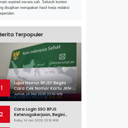
main expired secara sah. Seluruh konten
ng disajikan merupakan hasil kerja redaksi
dependen.
Berita Terpopuler
Lupa Nomor BPJS? Begini
1
Cara Cek Nomor Kartu JKN-
KIS dengan NIK KTP
Jumat, 26 Des 2025 23:40 WIB
Cara Login SSO BPJS
2
Ketenagakerjaan, Begini
Tutorial Lengkap dan
Rabu, 14 Jan 2026 23:15 WIB
Pengertiannya