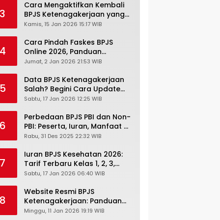
Cara Mengaktifkan Kembali
3
BPJS Ketenagakerjaan yang
Nonaktif, Begini Panduan
Kamis, 15 Jan 2026 15:17 WIB
Lengkapnya
Cara Pindah Faskes BPJS
4
Online 2026, Panduan
Lengkap via Mobile JKN,
Jumat, 2 Jan 2026 21:53 WIB
PANDAWA & Offiline Kantor
Cabang
Data BPJS Ketenagakerjaan
5
Salah? Begini Cara Update
Rekening, Alamat, HP di JMO
Sabtu, 17 Jan 2026 12:25 WIB
Perbedaan BPJS PBI dan Non-
6
PBI: Peserta, Iuran, Manfaat &
Masa Berlaku Terbaru 2026
Rabu, 31 Des 2025 22:32 WIB
Iuran BPJS Kesehatan 2026:
7
Tarif Terbaru Kelas 1, 2, 3,
Cara Bayar, Denda &
Sabtu, 17 Jan 2026 06:40 WIB
Panduan Lengkap Peserta
JKN-KIS
Website Resmi BPJS
8
Ketenagakerjaan: Panduan
Lengkap Akses dan Fitur
Minggu, 11 Jan 2026 19:19 WIB
Online