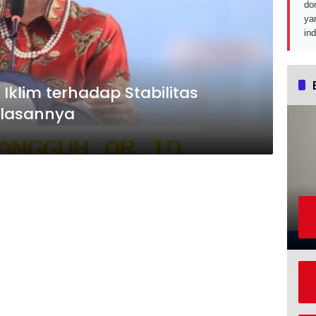
do
ya
in
klim terhadap Stabilitas
elasannya