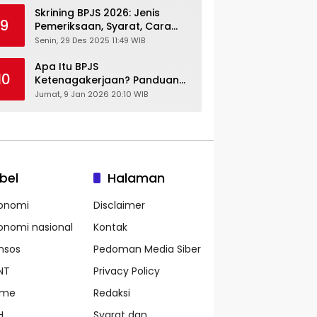
Skrining BPJS 2026: Jenis
9
Pemeriksaan, Syarat, Cara
Daftar & Cek Riwayat
Senin, 29 Des 2025 11:49 WIB
Kesehatan Gratis
Apa Itu BPJS
10
Ketenagakerjaan? Panduan
Lengkap untuk Pekerja dan
Jumat, 9 Jan 2026 20:10 WIB
Pengusaha
bel
Halaman
onomi
Disclaimer
onomi nasional
Kontak
nsos
Pedoman Media Siber
NT
Privacy Policy
ame
Redaksi
H
Syarat dan