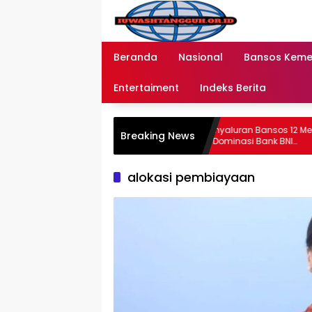
Langsung
ke
konten
Beranda
Nasional
Bansos Kem
Entertaiment
Indeks Berita
s 1 Pepper Lunch
Update Terbaru Penyaluran Bansos 12 Mei
Breaking News
 Tahun Mei
2026 Fokus pada Dominasi Bank BNI
serta Struk BRI
alokasi pembiayaan