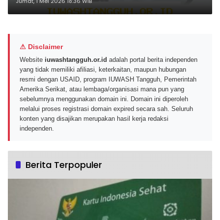
Administrasi CPNS 2026
Jumat, 1 Mei 2026 18:36 WIB
⚠ Disclaimer
Website
iuwashtangguh.or.id
adalah portal berita independen
yang tidak memiliki afiliasi, keterkaitan, maupun hubungan
resmi dengan USAID, program IUWASH Tangguh, Pemerintah
Amerika Serikat, atau lembaga/organisasi mana pun yang
sebelumnya menggunakan domain ini. Domain ini diperoleh
melalui proses registrasi domain expired secara sah. Seluruh
konten yang disajikan merupakan hasil kerja redaksi
independen.
Berita Terpopuler