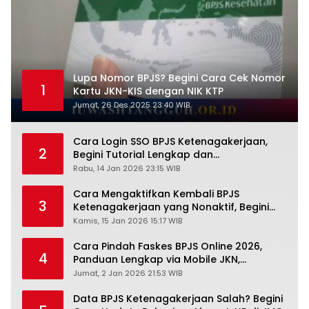
Lupa Nomor BPJS? Begini Cara Cek Nomor
1
Kartu JKN-KIS dengan NIK KTP
Jumat, 26 Des 2025 23:40 WIB
Cara Login SSO BPJS Ketenagakerjaan,
2
Begini Tutorial Lengkap dan
Pengertiannya
Rabu, 14 Jan 2026 23:15 WIB
Cara Mengaktifkan Kembali BPJS
3
Ketenagakerjaan yang Nonaktif, Begini
Panduan Lengkapnya
Kamis, 15 Jan 2026 15:17 WIB
Cara Pindah Faskes BPJS Online 2026,
4
Panduan Lengkap via Mobile JKN,
PANDAWA & Offiline Kantor Cabang
Jumat, 2 Jan 2026 21:53 WIB
Data BPJS Ketenagakerjaan Salah? Begini