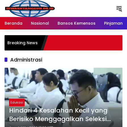
Langsung
ke
konten
Beranda
Nasional
Bansos Kemensos
Pinjaman O
P
Breaking News
M
R
Administrasi
Edukasi
Hindari 4 Kesalahan Kecil yang
Berisiko Menggagalkan Seleksi