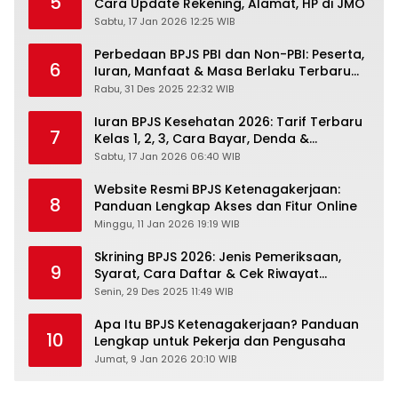
5
Cara Update Rekening, Alamat, HP di JMO
Sabtu, 17 Jan 2026 12:25 WIB
Perbedaan BPJS PBI dan Non-PBI: Peserta,
6
Iuran, Manfaat & Masa Berlaku Terbaru
2026
Rabu, 31 Des 2025 22:32 WIB
Iuran BPJS Kesehatan 2026: Tarif Terbaru
7
Kelas 1, 2, 3, Cara Bayar, Denda &
Panduan Lengkap Peserta JKN-KIS
Sabtu, 17 Jan 2026 06:40 WIB
Website Resmi BPJS Ketenagakerjaan:
8
Panduan Lengkap Akses dan Fitur Online
Minggu, 11 Jan 2026 19:19 WIB
Skrining BPJS 2026: Jenis Pemeriksaan,
9
Syarat, Cara Daftar & Cek Riwayat
Kesehatan Gratis
Senin, 29 Des 2025 11:49 WIB
Apa Itu BPJS Ketenagakerjaan? Panduan
10
Lengkap untuk Pekerja dan Pengusaha
Jumat, 9 Jan 2026 20:10 WIB