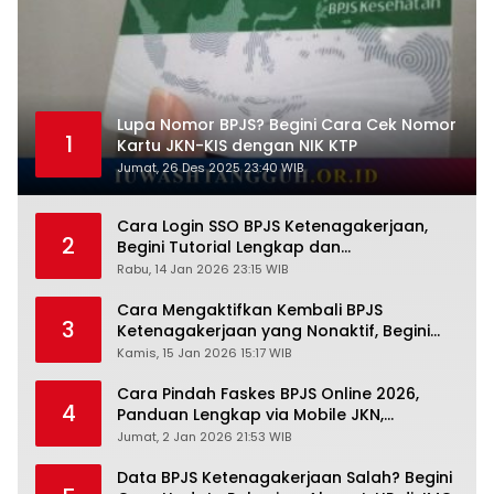
Lupa Nomor BPJS? Begini Cara Cek Nomor
1
Kartu JKN-KIS dengan NIK KTP
Jumat, 26 Des 2025 23:40 WIB
Cara Login SSO BPJS Ketenagakerjaan,
2
Begini Tutorial Lengkap dan
Pengertiannya
Rabu, 14 Jan 2026 23:15 WIB
Cara Mengaktifkan Kembali BPJS
3
Ketenagakerjaan yang Nonaktif, Begini
Panduan Lengkapnya
Kamis, 15 Jan 2026 15:17 WIB
Cara Pindah Faskes BPJS Online 2026,
4
Panduan Lengkap via Mobile JKN,
PANDAWA & Offiline Kantor Cabang
Jumat, 2 Jan 2026 21:53 WIB
Data BPJS Ketenagakerjaan Salah? Begini