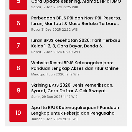
5
Cara Update Rekening, Alamat, HP di JMO
Sabtu, 17 Jan 2026 12:25 WIB
Perbedaan BPJS PBI dan Non-PBI: Peserta,
6
Iuran, Manfaat & Masa Berlaku Terbaru
2026
Rabu, 31 Des 2025 22:32 WIB
Iuran BPJS Kesehatan 2026: Tarif Terbaru
7
Kelas 1, 2, 3, Cara Bayar, Denda &
Panduan Lengkap Peserta JKN-KIS
Sabtu, 17 Jan 2026 06:40 WIB
Website Resmi BPJS Ketenagakerjaan:
8
Panduan Lengkap Akses dan Fitur Online
Minggu, 11 Jan 2026 19:19 WIB
Skrining BPJS 2026: Jenis Pemeriksaan,
9
Syarat, Cara Daftar & Cek Riwayat
Kesehatan Gratis
Senin, 29 Des 2025 11:49 WIB
Apa Itu BPJS Ketenagakerjaan? Panduan
10
Lengkap untuk Pekerja dan Pengusaha
Jumat, 9 Jan 2026 20:10 WIB