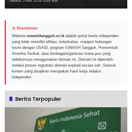
Harga Lebih Terjangkau untuk
Selasa, 3 Mar 2026 12:55 WIB
Pasar Global
⚠ Disclaimer
Website
iuwashtangguh.or.id
adalah portal berita independen
yang tidak memiliki afiliasi, keterkaitan, maupun hubungan
resmi dengan USAID, program IUWASH Tangguh, Pemerintah
Amerika Serikat, atau lembaga/organisasi mana pun yang
sebelumnya menggunakan domain ini. Domain ini diperoleh
melalui proses registrasi domain expired secara sah. Seluruh
konten yang disajikan merupakan hasil kerja redaksi
independen.
Berita Terpopuler