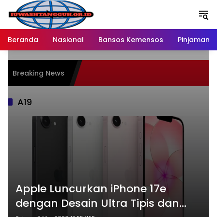
Langsung
ke
konten
Beranda
Nasional
Bansos Kemensos
Pinjaman O
Breaking News
A19
Apple Luncurkan iPhone 17e
dengan Desain Ultra Tipis dan