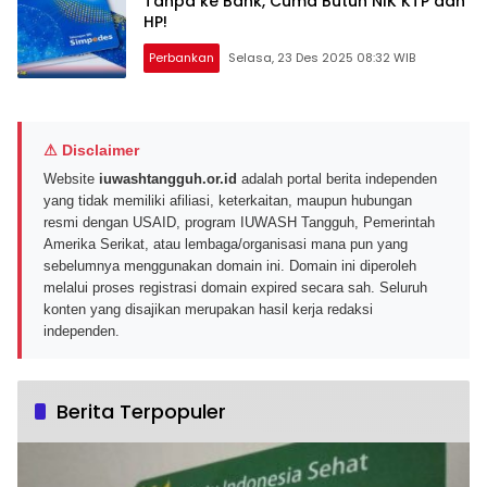
Tanpa ke Bank, Cuma Butuh NIK KTP dan
HP!
Perbankan
Selasa, 23 Des 2025 08:32 WIB
⚠ Disclaimer
Website
iuwashtangguh.or.id
adalah portal berita independen
yang tidak memiliki afiliasi, keterkaitan, maupun hubungan
resmi dengan USAID, program IUWASH Tangguh, Pemerintah
Amerika Serikat, atau lembaga/organisasi mana pun yang
sebelumnya menggunakan domain ini. Domain ini diperoleh
melalui proses registrasi domain expired secara sah. Seluruh
konten yang disajikan merupakan hasil kerja redaksi
independen.
Berita Terpopuler