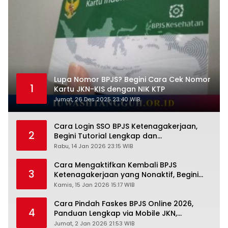
Lupa Nomor BPJS? Begini Cara Cek Nomor
1
Kartu JKN-KIS dengan NIK KTP
Jumat, 26 Des 2025 23:40 WIB
Cara Login SSO BPJS Ketenagakerjaan,
2
Begini Tutorial Lengkap dan
Pengertiannya
Rabu, 14 Jan 2026 23:15 WIB
Cara Mengaktifkan Kembali BPJS
3
Ketenagakerjaan yang Nonaktif, Begini
Panduan Lengkapnya
Kamis, 15 Jan 2026 15:17 WIB
Cara Pindah Faskes BPJS Online 2026,
4
Panduan Lengkap via Mobile JKN,
PANDAWA & Offiline Kantor Cabang
Jumat, 2 Jan 2026 21:53 WIB