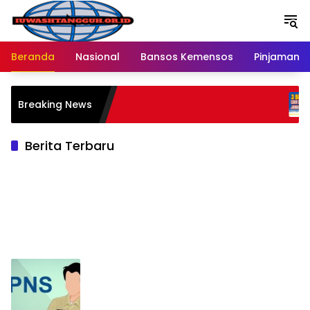
Langsung
ke
konten
Beranda
Nasional
Bansos Kemensos
Pinjaman O
Pen
Breaking News
Mela
Rat
Berita Terbaru