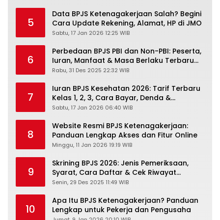
Data BPJS Ketenagakerjaan Salah? Begini
5
Cara Update Rekening, Alamat, HP di JMO
Sabtu, 17 Jan 2026 12:25 WIB
Perbedaan BPJS PBI dan Non-PBI: Peserta,
6
Iuran, Manfaat & Masa Berlaku Terbaru
2026
Rabu, 31 Des 2025 22:32 WIB
Iuran BPJS Kesehatan 2026: Tarif Terbaru
7
Kelas 1, 2, 3, Cara Bayar, Denda &
Panduan Lengkap Peserta JKN-KIS
Sabtu, 17 Jan 2026 06:40 WIB
Website Resmi BPJS Ketenagakerjaan:
8
Panduan Lengkap Akses dan Fitur Online
Minggu, 11 Jan 2026 19:19 WIB
Skrining BPJS 2026: Jenis Pemeriksaan,
9
Syarat, Cara Daftar & Cek Riwayat
Kesehatan Gratis
Senin, 29 Des 2025 11:49 WIB
Apa Itu BPJS Ketenagakerjaan? Panduan
10
Lengkap untuk Pekerja dan Pengusaha
Jumat, 9 Jan 2026 20:10 WIB