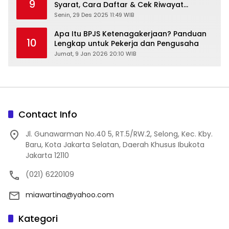
9
Syarat, Cara Daftar & Cek Riwayat
Kesehatan Gratis
Senin, 29 Des 2025 11:49 WIB
Apa Itu BPJS Ketenagakerjaan? Panduan
10
Lengkap untuk Pekerja dan Pengusaha
Jumat, 9 Jan 2026 20:10 WIB
Contact Info
Jl. Gunawarman No.40 5, RT.5/RW.2, Selong, Kec. Kby.
Baru, Kota Jakarta Selatan, Daerah Khusus Ibukota
Jakarta 12110
(021) 6220109
miawartina@yahoo.com
Kategori