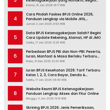
3
Ketenagakerjaan yang Nonaktif, Begini
Panduan Lengkapnya
Kamis, 15 Jan 2026 15:17 WIB
Cara Pindah Faskes BPJS Online 2026,
4
Panduan Lengkap via Mobile JKN,
PANDAWA & Offiline Kantor Cabang
Jumat, 2 Jan 2026 21:53 WIB
Data BPJS Ketenagakerjaan Salah? Begini
5
Cara Update Rekening, Alamat, HP di JMO
Sabtu, 17 Jan 2026 12:25 WIB
Perbedaan BPJS PBI dan Non-PBI: Peserta,
6
Iuran, Manfaat & Masa Berlaku Terbaru
2026
Rabu, 31 Des 2025 22:32 WIB
Iuran BPJS Kesehatan 2026: Tarif Terbaru
7
Kelas 1, 2, 3, Cara Bayar, Denda &
Panduan Lengkap Peserta JKN-KIS
Sabtu, 17 Jan 2026 06:40 WIB
Website Resmi BPJS Ketenagakerjaan:
8
Panduan Lengkap Akses dan Fitur Online
Minggu, 11 Jan 2026 19:19 WIB
Skrining BPJS 2026: Jenis Pemeriksaan,