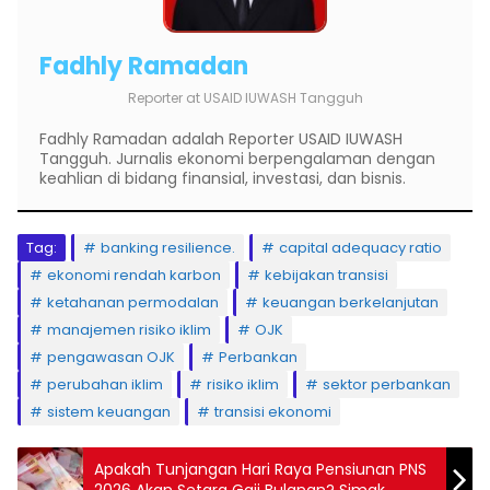
Fadhly Ramadan
Reporter
at
USAID IUWASH Tangguh
Fadhly Ramadan adalah Reporter USAID IUWASH
Tangguh. Jurnalis ekonomi berpengalaman dengan
keahlian di bidang finansial, investasi, dan bisnis.
Tag:
banking resilience.
capital adequacy ratio
ekonomi rendah karbon
kebijakan transisi
ketahanan permodalan
keuangan berkelanjutan
manajemen risiko iklim
OJK
pengawasan OJK
Perbankan
perubahan iklim
risiko iklim
sektor perbankan
sistem keuangan
transisi ekonomi
Apakah Tunjangan Hari Raya Pensiunan PNS
2026 Akan Setara Gaji Bulanan? Simak