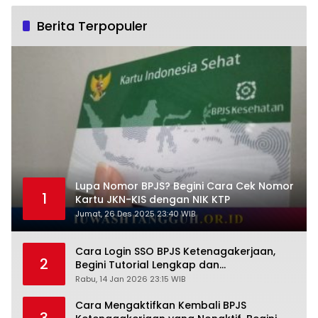
Berita Terpopuler
Lupa Nomor BPJS? Begini Cara Cek Nomor
1
Kartu JKN-KIS dengan NIK KTP
Jumat, 26 Des 2025 23:40 WIB
Cara Login SSO BPJS Ketenagakerjaan,
2
Begini Tutorial Lengkap dan
Pengertiannya
Rabu, 14 Jan 2026 23:15 WIB
Cara Mengaktifkan Kembali BPJS