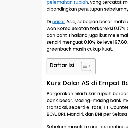
pelemahan rupiah
, yang tercatat m
dibandingkan penutupan sebelumny
Di
pasar
Asia, sebagian besar mata
won Korea Selatan terkoreksi 0,17% 
dan baht Thailand juga ikut melemah 
sendiri menguat 0,10% ke level 97,
greenback masih cukup kuat.
Daftar Isi
Kurs Dolar AS di Empat Ba
Pergerakan nilai tukar rupiah berda
bank besar. Masing-masing bank me
transaksi, seperti e-rate, TT Counte
BCA, BRI, Mandiri, dan BNI per Selasa
Sebelum masuk ke rincian, penting 