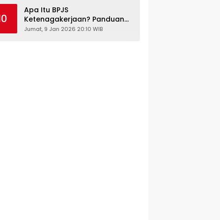
Kesehatan Gratis
Apa Itu BPJS
10
Ketenagakerjaan? Panduan
Lengkap untuk Pekerja dan
Jumat, 9 Jan 2026 20:10 WIB
Pengusaha