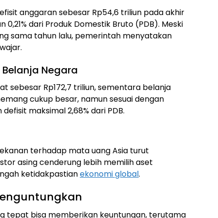
sit anggaran sebesar Rp54,6 triliun pada akhir
an 0,21% dari Produk Domestik Bruto (PDB). Meski
yang sama tahun lalu, pemerintah menyatakan
wajar.
n Belanja Negara
t sebesar Rp172,7 triliun, sementara belanja
ni memang cukup besar, namun sesuai dengan
efisit maksimal 2,68% dari PDB.
tekanan terhadap mata uang Asia turut
estor asing cenderung lebih memilih aset
engah ketidakpastian
ekonomi global
.
 Menguntungkan
ang tepat bisa memberikan keuntungan, terutama