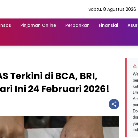
Sabtu, 8 Agustus 2026
ensos
Pinjaman Online
Perbankan
Finansial
Asur
⚠ 
S Terkini di BCA, BRI,
We
ber
ri Ini 24 Februari 2026!
ke
US
Am
pu
Do
do
ya
in