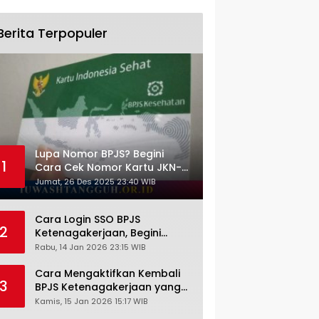
Berita Terpopuler
Lupa Nomor BPJS? Begini
1
Cara Cek Nomor Kartu JKN-
KIS dengan NIK KTP
Jumat, 26 Des 2025 23:40 WIB
Cara Login SSO BPJS
2
Ketenagakerjaan, Begini
Tutorial Lengkap dan
Rabu, 14 Jan 2026 23:15 WIB
Pengertiannya
Cara Mengaktifkan Kembali
3
BPJS Ketenagakerjaan yang
Nonaktif, Begini Panduan
Kamis, 15 Jan 2026 15:17 WIB
Lengkapnya