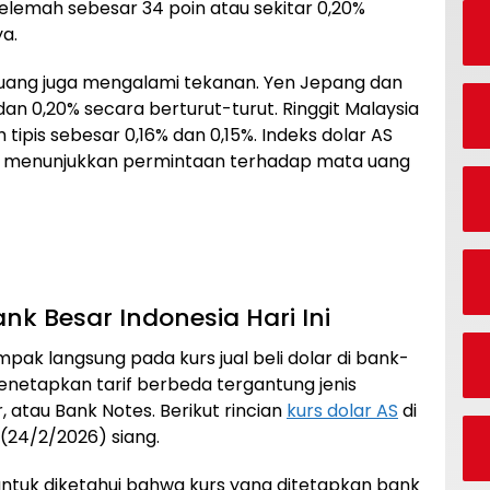
elemah sebesar 34 poin atau sekitar 0,20%
a.
 uang juga mengalami tekanan. Yen Jepang dan
dan 0,20% secara berturut-turut. Ringgit Malaysia
tipis sebesar 0,16% dan 0,15%. Indeks dolar AS
80, menunjukkan permintaan terhadap mata uang
nk Besar Indonesia Hari Ini
mpak langsung pada kurs jual beli dolar di bank-
netapkan tarif berbeda tergantung jenis
r, atau Bank Notes. Berikut rincian
kurs dolar AS
di
 (24/2/2026) siang.
untuk diketahui bahwa kurs yang ditetapkan bank