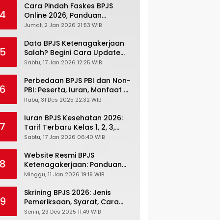
Cara Pindah Faskes BPJS
4
Online 2026, Panduan
Lengkap via Mobile JKN,
Jumat, 2 Jan 2026 21:53 WIB
PANDAWA & Offiline Kantor
Cabang
Data BPJS Ketenagakerjaan
5
Salah? Begini Cara Update
Rekening, Alamat, HP di JMO
Sabtu, 17 Jan 2026 12:25 WIB
Perbedaan BPJS PBI dan Non-
6
PBI: Peserta, Iuran, Manfaat &
Masa Berlaku Terbaru 2026
Rabu, 31 Des 2025 22:32 WIB
Iuran BPJS Kesehatan 2026:
7
Tarif Terbaru Kelas 1, 2, 3,
Cara Bayar, Denda &
Sabtu, 17 Jan 2026 06:40 WIB
Panduan Lengkap Peserta
JKN-KIS
Website Resmi BPJS
8
Ketenagakerjaan: Panduan
Lengkap Akses dan Fitur
Minggu, 11 Jan 2026 19:19 WIB
Online
Skrining BPJS 2026: Jenis
9
Pemeriksaan, Syarat, Cara
Daftar & Cek Riwayat
Senin, 29 Des 2025 11:49 WIB