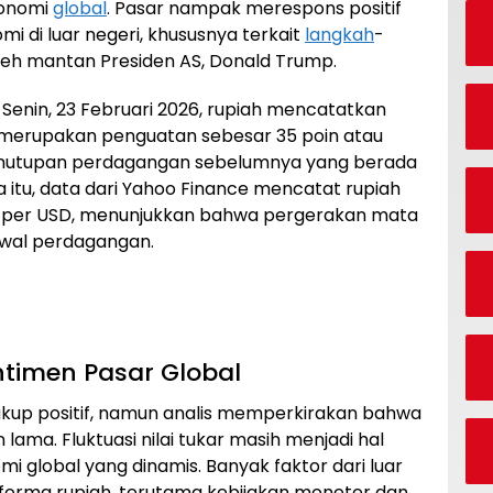
konomi
global
. Pasar nampak merespons positif
i di luar negeri, khususnya terkait
langkah
-
oleh mantan Presiden AS, Donald Trump.
enin, 23 Februari 2026, rupiah mencatatkan
ni merupakan penguatan sebesar 35 poin atau
penutupan perdagangan sebelumnya yang berada
a itu, data dari Yahoo Finance mencatat rupiah
.880 per USD, menunjukkan bahwa pergerakan mata
awal perdagangan.
timen Pasar Global
 cukup positif, namun analis memperkirakan bahwa
 lama. Fluktuasi nilai tukar masih menjadi hal
i global yang dinamis. Banyak faktor dari luar
forma rupiah, terutama kebijakan moneter dan