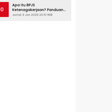
Kesehatan Gratis
Apa Itu BPJS
10
Ketenagakerjaan? Panduan
Lengkap untuk Pekerja dan
Jumat, 9 Jan 2026 20:10 WIB
Pengusaha