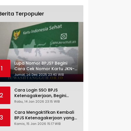
Berita Terpopuler
Lupa Nomor BPJS? Begini
1
Cara Cek Nomor Kartu JKN-
KIS dengan NIK KTP
Jumat, 26 Des 2025 23:40 WIB
Cara Login SSO BPJS
2
Ketenagakerjaan, Begini
Tutorial Lengkap dan
Rabu, 14 Jan 2026 23:15 WIB
Pengertiannya
Cara Mengaktifkan Kembali
3
BPJS Ketenagakerjaan yang
Nonaktif, Begini Panduan
Kamis, 15 Jan 2026 15:17 WIB
Lengkapnya