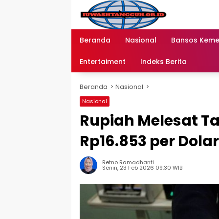
Langsung
ke
konten
Beranda
Nasional
Bansos Kem
Entertaiment
Indeks Berita
Beranda
Nasional
Nasional
Rupiah Melesat Ta
Rp16.853 per Dolar
Retno Ramadhanti
Senin, 23 Feb 2026 09:30 WIB