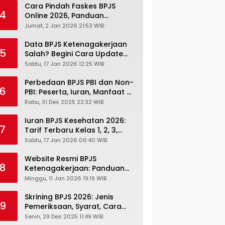
Cara Pindah Faskes BPJS
4
Online 2026, Panduan
Lengkap via Mobile JKN,
Jumat, 2 Jan 2026 21:53 WIB
PANDAWA & Offiline Kantor
Cabang
Data BPJS Ketenagakerjaan
5
Salah? Begini Cara Update
Rekening, Alamat, HP di JMO
Sabtu, 17 Jan 2026 12:25 WIB
Perbedaan BPJS PBI dan Non-
6
PBI: Peserta, Iuran, Manfaat &
Masa Berlaku Terbaru 2026
Rabu, 31 Des 2025 22:32 WIB
Iuran BPJS Kesehatan 2026:
7
Tarif Terbaru Kelas 1, 2, 3,
Cara Bayar, Denda &
Sabtu, 17 Jan 2026 06:40 WIB
Panduan Lengkap Peserta
JKN-KIS
Website Resmi BPJS
8
Ketenagakerjaan: Panduan
Lengkap Akses dan Fitur
Minggu, 11 Jan 2026 19:19 WIB
Online
Skrining BPJS 2026: Jenis
9
Pemeriksaan, Syarat, Cara
Daftar & Cek Riwayat
Senin, 29 Des 2025 11:49 WIB