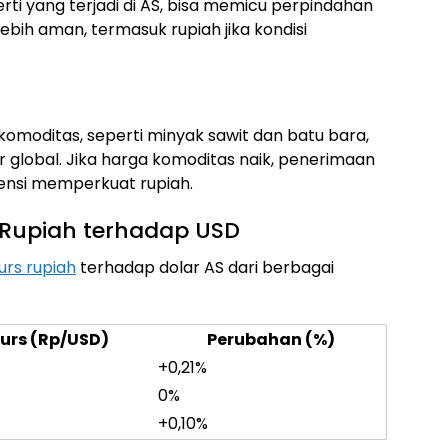
perti yang terjadi di AS, bisa memicu perpindahan
bih aman, termasuk rupiah jika kondisi
komoditas, seperti minyak sawit dan batu bara,
r global. Jika harga komoditas naik, penerimaan
tensi memperkuat rupiah.
 Rupiah terhadap USD
urs rupiah
terhadap dolar AS dari berbagai
urs (Rp/USD)
Perubahan (%)
+0,21%
0%
+0,10%