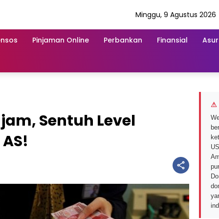
Minggu, 9 Agustus 2026
ensos
Pinjaman Online
Perbankan
Finansial
Asur
⚠ 
jam, Sentuh Level
We
ber
 AS!
ke
US
Am
pu
Do
do
ya
in