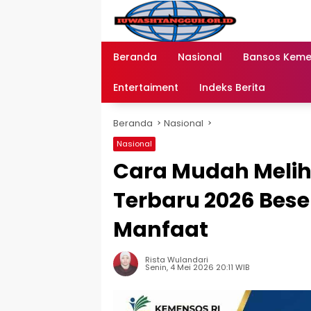
Langsung
ke
konten
Beranda
Nasional
Bansos Kem
Entertaiment
Indeks Berita
Beranda
Nasional
Nasional
Cara Mudah Meliha
Terbaru 2026 Bese
Manfaat
Rista Wulandari
Senin, 4 Mei 2026 20:11 WIB