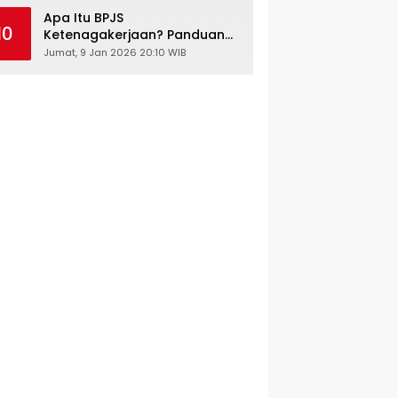
Kesehatan Gratis
Apa Itu BPJS
10
Ketenagakerjaan? Panduan
Lengkap untuk Pekerja dan
Jumat, 9 Jan 2026 20:10 WIB
Pengusaha