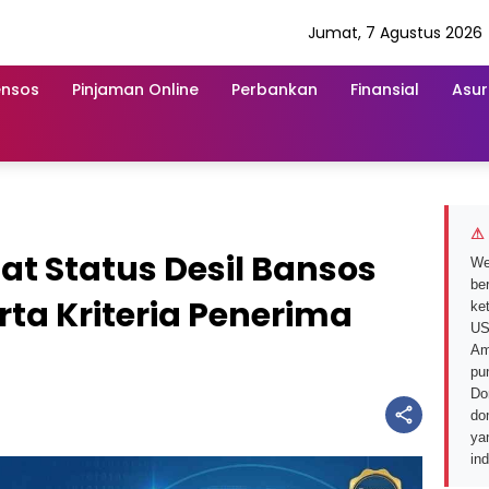
Jumat, 7 Agustus 2026
ensos
Pinjaman Online
Perbankan
Finansial
Asur
⚠ 
t Status Desil Bansos
We
ber
rta Kriteria Penerima
ke
US
Am
pu
Do
do
ya
in