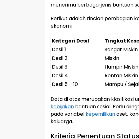
menerima berbagai jenis bantuan so
Berikut adalah rincian pembagian ka
ekonomi:
Kategori Desil
Tingkat Kes
Desil 1
Sangat Miskin
Desil 2
Miskin
Desil 3
Hampir Miskin
Desil 4
Rentan Miskin
Desil 5 – 10
Mampu / Seja
Data di atas merupakan klasifikas
kebijakan
bantuan sosial. Perlu dii
pada variabel
kepemilikan
aset, kon
keluarga.
Kriteria Penentuan Status