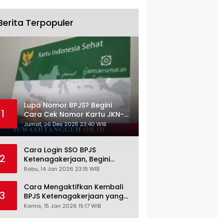
Berita Terpopuler
Lupa Nomor BPJS? Begini
1
Cara Cek Nomor Kartu JKN-
KIS dengan NIK KTP
Jumat, 26 Des 2025 23:40 WIB
Cara Login SSO BPJS
2
Ketenagakerjaan, Begini
Tutorial Lengkap dan
Rabu, 14 Jan 2026 23:15 WIB
Pengertiannya
Cara Mengaktifkan Kembali
3
BPJS Ketenagakerjaan yang
Nonaktif, Begini Panduan
Kamis, 15 Jan 2026 15:17 WIB
Lengkapnya