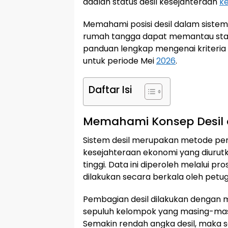
adalah status desil kesejahteraan
k
Memahami posisi desil dalam sistem
rumah tangga dapat memantau statu
panduan lengkap mengenai kriteria
untuk periode Mei
2026
.
Daftar Isi
Memahami Konsep Desil 
Sistem desil merupakan metode pe
kesejahteraan ekonomi yang diurutk
tinggi. Data ini diperoleh melalui pr
dilakukan secara berkala oleh petuga
Pembagian desil dilakukan dengan 
sepuluh kelompok yang masing-masi
Semakin rendah angka desil, maka se