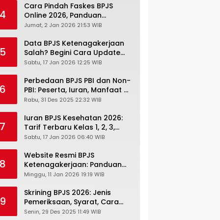
Cara Pindah Faskes BPJS
4
Online 2026, Panduan
Lengkap via Mobile JKN,
Jumat, 2 Jan 2026 21:53 WIB
PANDAWA & Offiline Kantor
Cabang
Data BPJS Ketenagakerjaan
5
Salah? Begini Cara Update
Rekening, Alamat, HP di JMO
Sabtu, 17 Jan 2026 12:25 WIB
Perbedaan BPJS PBI dan Non-
6
PBI: Peserta, Iuran, Manfaat &
Masa Berlaku Terbaru 2026
Rabu, 31 Des 2025 22:32 WIB
Iuran BPJS Kesehatan 2026:
7
Tarif Terbaru Kelas 1, 2, 3,
Cara Bayar, Denda &
Sabtu, 17 Jan 2026 06:40 WIB
Panduan Lengkap Peserta
JKN-KIS
Website Resmi BPJS
8
Ketenagakerjaan: Panduan
Lengkap Akses dan Fitur
Minggu, 11 Jan 2026 19:19 WIB
Online
Skrining BPJS 2026: Jenis
9
Pemeriksaan, Syarat, Cara
Daftar & Cek Riwayat
Senin, 29 Des 2025 11:49 WIB